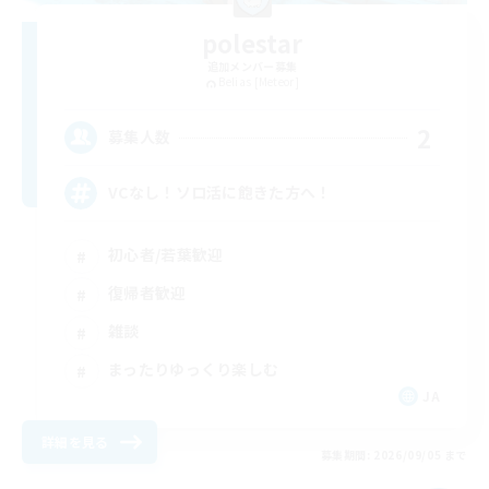
polestar
追加メンバー募集
Belias [Meteor]
2
募集人数
VCなし！ソロ活に飽きた方へ！
初心者/若葉歓迎
復帰者歓迎
雑談
まったりゆっくり楽しむ
JA
詳細を見る
募集期間: 2026/09/05 まで