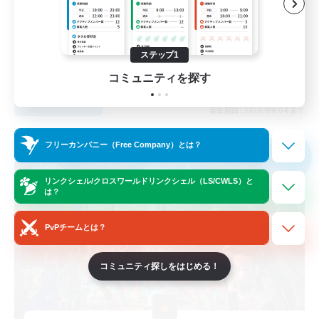
ハウジング
ステップ1
JA
コミュニティを探す
詳細を見る
募集期間: 2026/09/04 まで
フリーカンパニー
フリーカンパニー（Free Company）とは？
NEW
リンクシェル/クロスワールドリンクシェル（LS/CWLS）と
は？
PvPチームとは？
コミュニティ探しをはじめる！