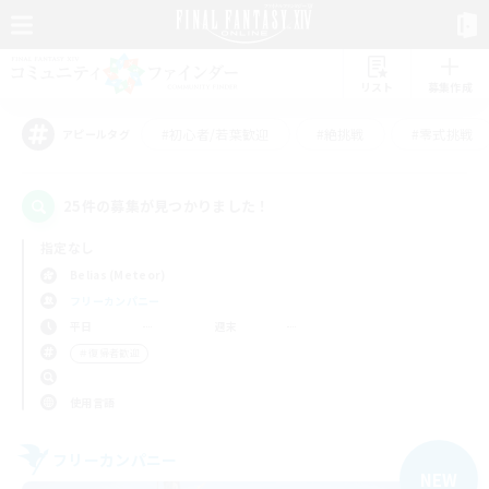
リスト
募集作成
#初心者/若葉歓迎
#絶挑戦
#零式挑戦
アピールタグ
25件の募集が見つかりました！
指定なし
Belias (Meteor)
フリーカンパニー
平日
週末
＃復帰者歓迎
使用言語
フリーカンパニー
NEW