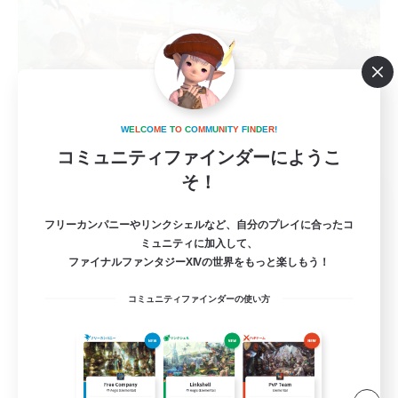
W
E
L
C
O
M
E
T
O
C
O
M
M
U
N
I
T
Y
F
I
N
D
E
R
!
コミュニティファインダーにようこ
そ！
Night-Stalkers
追加メンバー募集
フリーカンパニーやリンクシェルなど、自分のプレイに合ったコ
Belias [Meteor]
ミュニティに加入して、
ファイナルファンタジーXIVの世界をもっと楽しもう！
100
募集人数
コミュニティファインダーの使い方
ソロ・サブキャラ向けフリーFC
復帰者歓迎