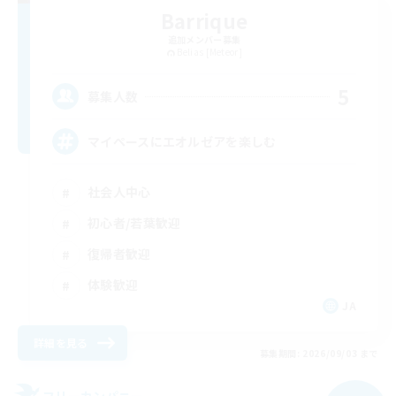
Barrique
追加メンバー募集
Belias [Meteor]
5
募集人数
マイペースにエオルゼアを楽しむ
社会人中心
初心者/若葉歓迎
復帰者歓迎
体験歓迎
JA
詳細を見る
募集期間: 2026/09/03 まで
フリーカンパニー