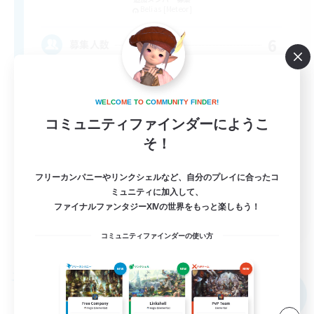
Belias [Meteor]
6
募集人数
VCなし、初心者熟練者どなたでも！
W
E
L
C
O
M
E
T
O
C
O
M
M
U
N
I
T
Y
F
I
N
D
E
R
!
体験歓迎
コミュニティファインダーにようこ
そ！
まったりゆっくり楽しむ
初心者/若葉歓迎
フリーカンパニーやリンクシェルなど、自分のプレイに合ったコ
復帰者歓迎
ミュニティに加入して、
ファイナルファンタジーXIVの世界をもっと楽しもう！
JA
コミュニティファインダーの使い方
詳細を見る
募集期間: 2026/09/05 まで
フリーカンパニー
NEW