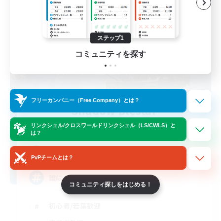
ステップ1
コミュニティを探す
フリーカンパニー（Free Company）とは？
Shadow blestar
追加メンバー募集
リンクシェル/クロスワールドリンクシェル（LS/CWLS）と
Belias [Meteor]
は？
30
募集人数
PvPチームとは？
誰にでも優しい方
コミュニティ探しをはじめる！
初心者/若葉歓迎