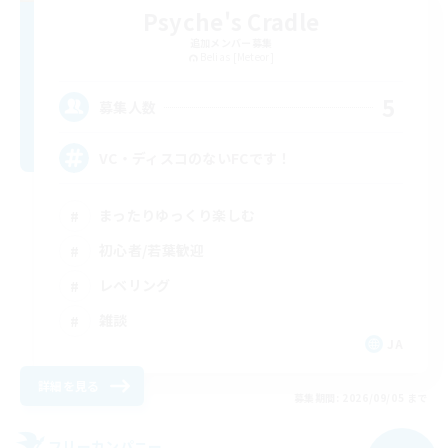
Psyche's Cradle
追加メンバー募集
Belias [Meteor]
5
募集人数
VC・ディスコのないFCです！
まったりゆっくり楽しむ
初心者/若葉歓迎
レベリング
雑談
JA
詳細を見る
募集期間: 2026/09/05 まで
フリーカンパニー