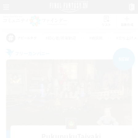
リスト
募集作成
#初心者/若葉歓迎
#絶挑戦
#立ち上げメ
アピールタグ
フリーカンパニー
NEW
PukupukuTaiyaki