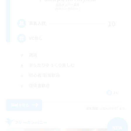
追加メンバー募集
Belias [Meteor]
10
募集人数
VC無し
雑談
まったりゆっくり楽しむ
初心者/若葉歓迎
復帰者歓迎
JA
詳細を見る
募集期間: 2026/09/07 まで
フリーカンパニー
NEW