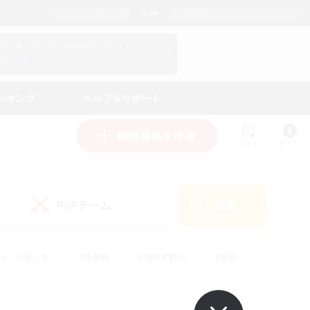
日本語
マイキャラクター情報をチェック！
ログイン
ンキング
ヘルプ＆サポート
新規募集を作成
リスト
ガイド
PvPチーム
検索
(0)
ゆっくり楽しむ
#極挑戦
#復帰者歓迎
#雑談
#ハウジング
#トレジャーハント
#レベリング
#プレイヤー主催イベント