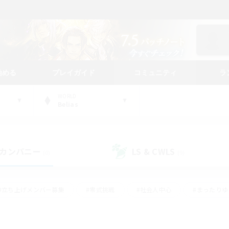
始める
プレイガイド
コミュニティ
ラ
WORLD
Belias
カンパニー
LS & CWLS
(0)
(9)
#立ち上げメンバー募集
#零式挑戦
#社会人中心
#まったり
体験歓迎
#クラフター中心
#ロールプレイ
#ギャザラー中心
ージュプリズム）
#スクリーンショット撮影
#クリア目指して頑張る