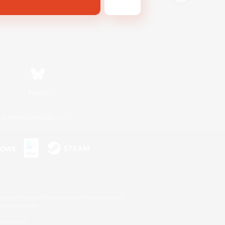
Bluesky
利用者情報の外部送信について
s or trademarks of Sony Interactive Entertainment Inc.
up of companies.
er countries.