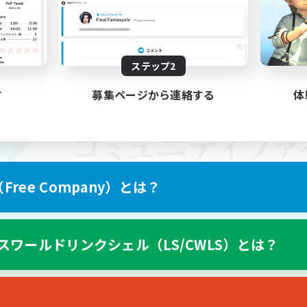
ステップ2
す
募集ページから連絡する
体
ree Company）とは？
スワールドリンクシェル（LS/CWLS）とは？
スマートフォン版へ