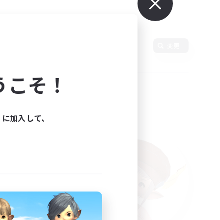
使用言語
変更
うこそ！
ィに加入して、
た。