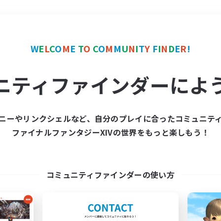
＃ミラプリ（ミラージュプリズム）
W
E
L
C
O
M
E
T
O
C
O
M
M
U
N
I
T
Y
F
I
N
D
E
R
!
ニティファインダーによ
ニーやリンクシェルなど、自分のプレイに合ったコミュニテ
ファイナルファンタジーXIVの世界をもっと楽しもう！
募集数 0件
集が見つかりませんでし
コミュニティファインダーの使い方
条件を変えて検索してみるでっす！