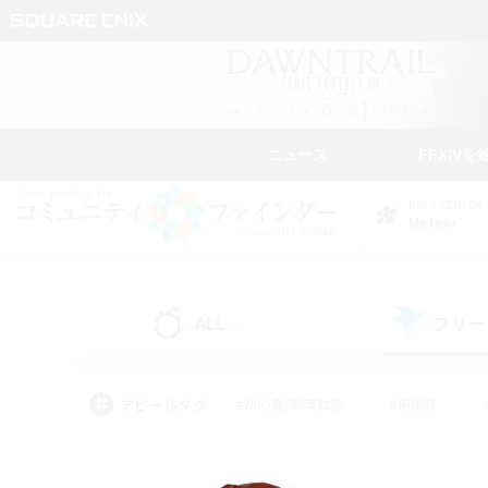
ニュース
FFXIVを
DATA CENTER
Meteor
ALL
フリー
(9)
アピールタグ
#初心者/若葉歓迎
#絶挑戦
#学生中心
#なんでも楽しむ
#モブハント
#
#演奏
#ミラプリ（ミラ