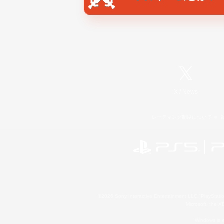
X
/
News
レーティング制度について
©2026 Sony Interactive Entertainment LLC."PlayStation
Microsoft, the 
Windows is e