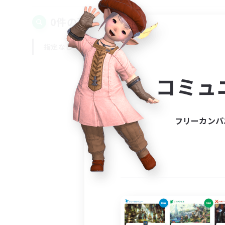
0件の募集が見つかりました！
指定なし
平日
週末
コミュ
フリーカンパ
募