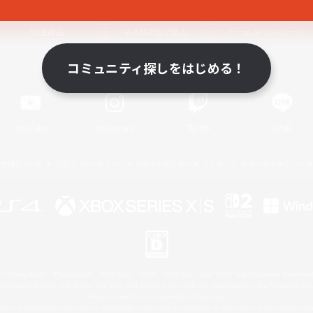
関連商品
e-STOREで購入
ゲームダウンロード
コミュニティ探しをはじめる！
Official Information
YouTube
Instagram
Twitch
LINE
著作権について
プライバシーポリシー
サポートセンター
ライセンス
ルール＆ポリシー
 Family Mark", "PlayStation", "PS5 logo", "PS5", "PS4 logo" and "PS4" are registered trademark
XBOX Sphere mark, the Series X|S logo and XBOX Series X|S are trademarks of the Microsoft gro
Nintendo Switch is a trademark of Nintendo.
ither a registered trademark or trademark of Microsoft Corporation in the United States and/or oth