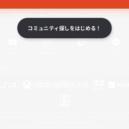
関連商品
e-STOREで購入
ゲームダウンロード
コミュニティ探しをはじめる！
Official Information
YouTube
Instagram
Twitch
LINE
著作権について
プライバシーポリシー
サポートセンター
ライセンス
ルール＆ポリシー
 Family Mark", "PlayStation", "PS5 logo", "PS5", "PS4 logo" and "PS4" are registered trademark
XBOX Sphere mark, the Series X|S logo and XBOX Series X|S are trademarks of the Microsoft gro
Nintendo Switch is a trademark of Nintendo.
ither a registered trademark or trademark of Microsoft Corporation in the United States and/or oth