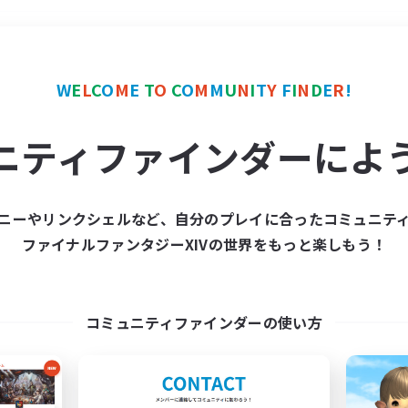
＃モブハント
使用言語
W
E
L
C
O
M
E
T
O
C
O
M
M
U
N
I
T
Y
F
I
N
D
E
R
!
ニティファインダーによ
ニーやリンクシェルなど、自分のプレイに合ったコミュニテ
ファイナルファンタジーXIVの世界をもっと楽しもう！
募集数 0件
集が見つかりませんでし
コミュニティファインダーの使い方
条件を変えて検索してみるでっす！