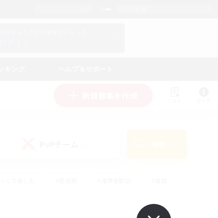
日本語
マイキャラクター情報をチェック！
ログイン
ンキング
ヘルプ＆サポート
新規募集を作成
リスト
ガイド
PvPチーム
検索
(0)
ゆっくり楽しむ
#極挑戦
#復帰者歓迎
#雑談
ルプレイ
#トレジャーハント
#レベリング
して頑張る
#プレイヤー主催イベント