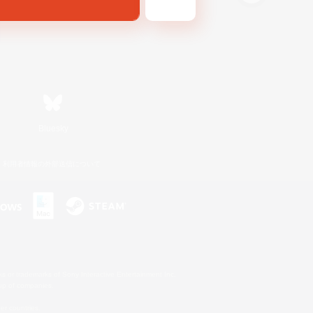
Bluesky
利用者情報の外部送信について
s or trademarks of Sony Interactive Entertainment Inc.
up of companies.
er countries.