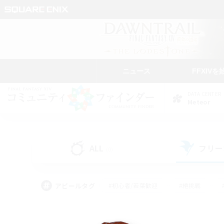
ニュース
FFXIVを
DATA CENTER
Meteor
ALL
フリー
(0)
アピールタグ
#初心者/若葉歓迎
#絶挑戦
#モブハント
#学生中心
#なんでも楽しむ
#スクリーンショット撮影
#ハウジ