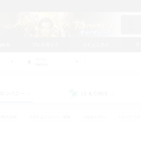
始める
プレイガイド
コミュニティ
ラ
WORLD
Belias
カンパニー
LS & CWLS
(0)
(0)
#零式挑戦
#立ち上げメンバー募集
#社会人中心
#まったり
#体験歓迎
#クラフター中心
#ギャザラー中心
#ロー
ング
#演奏
#ミラプリ（ミラージュプリズム）
#クリア目指