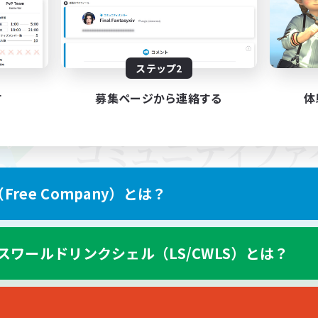
ステップ2
す
募集ページから連絡する
体
ree Company）とは？
スワールドリンクシェル（LS/CWLS）とは？
スマートフォン版へ