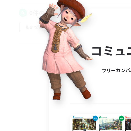
0件の募集が見つかりました！
指定なし
平日
週末
コミュ
フリーカンパ
募