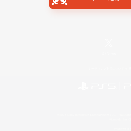
X
/
News
レーティング制度について
©2026 Sony Interactive Entertainment LLC."PlayStation
Microsoft, the 
Windows is e