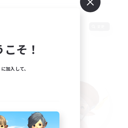
変更
うこそ！
ィに加入して、
た。