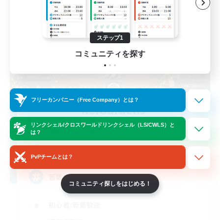
ステップ1
コミュニティを探す
フリーカンパニー（Free Company）とは？
Re.Gardens
追加メンバー募集
リンクシェル/クロスワールドリンクシェル（LS/CWLS）と
Belias [Meteor]
は？
5
募集人数
PvPチームとは？
若葉さん限定
コミュニティ探しをはじめる！
初心者/若葉歓迎