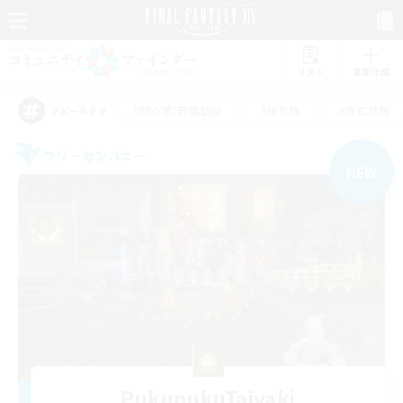
リスト
募集作成
#初心者/若葉歓迎
#絶挑戦
#零式挑戦
アピールタグ
フリーカンパニー
NEW
PukupukuTaiyaki