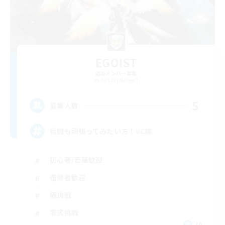
EGOIST
追加メンバー募集
Belias [Meteor]
5
募集人数
戦闘も頑張ってみたい方！VC無
初心者/若葉歓迎
復帰者歓迎
極挑戦
零式挑戦
JA