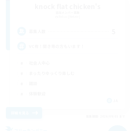
knock flat chicken's
追加メンバー募集
Belias [Meteor]
5
募集人数
VC有！聞き専の方もいます！
社会人中心
まったりゆっくり楽しむ
雑談
体験歓迎
JA
詳細を見る
募集期間: 2026/09/05 まで
フリーカンパニー