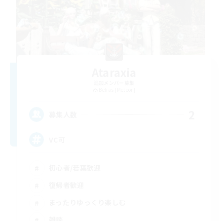
Ataraxia
追加メンバー募集
Belias [Meteor]
2
募集人数
VC可
初心者/若葉歓迎
復帰者歓迎
まったりゆっくり楽しむ
雑談