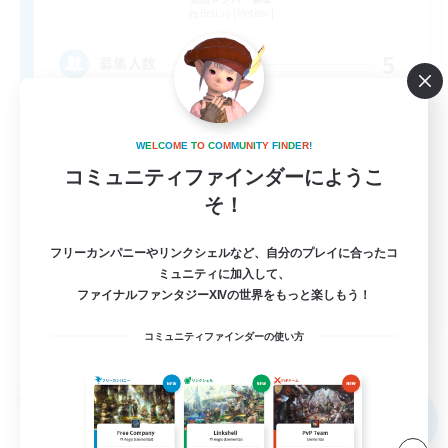
Belias [Meteor]
5
募集人数
VC・ディスコのないFCです！
W
E
L
C
O
M
E
T
O
C
O
M
M
U
N
I
T
Y
F
I
N
D
E
R
!
まったりゆっくり楽しむ
コミュニティファインダーにようこ
そ！
初心者/若葉歓迎
レベリング
フリーカンパニーやリンクシェルなど、自分のプレイに合ったコ
雑談
ミュニティに加入して、
ファイナルファンタジーXIVの世界をもっと楽しもう！
JA
コミュニティファインダーの使い方
詳細を見る
募集期間: 2026/09/05 まで
フリーカンパニー
NEW