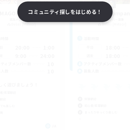
コミュニティ探しをはじめる！
AMAGOKAKEGOHAN
Reeya Compan
追加メンバー募集
追加メンバー募集
Belias [Meteor]
Belias [Meteor]
動時間
活動時間
20:00
1:00
18:00
日
平日
9:00
24:00
18:00
末
週末
10
クティブメンバー数
アクティブメンバー数
10
集人数
募集人数
しく遊びましょう！
者/若葉歓迎
体験歓迎
歓迎
初心者/若葉歓迎
でも楽しむ
まったりゆっくり楽しむ
戦
JA