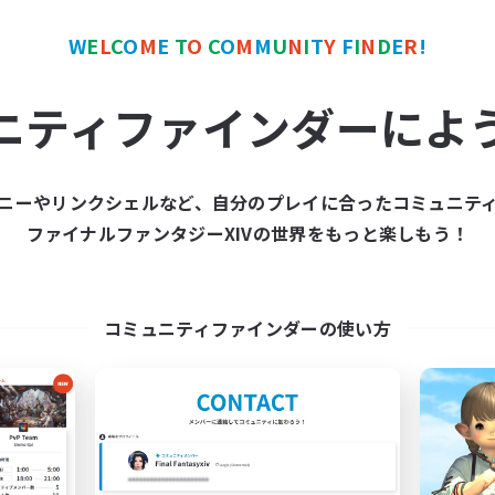
W
E
L
C
O
M
E
T
O
C
O
M
M
U
N
I
T
Y
F
I
N
D
E
R
!
カンパニー
フリーカンパニー
NEW
ニティファインダーによ
ニーやリンクシェルなど、自分のプレイに合ったコミュニテ
ファイナルファンタジーXIVの世界をもっと楽しもう！
Psyche's Cradle
Re.Gardens
追加メンバー募集
追加メンバー募集
Belias [Meteor]
Belias [Meteor]
コミュニティファインダーの使い方
動時間
活動時間
21:00
2:00
20:00
日
平日
9:00
1:00
20:00
末
週末
4
クティブメンバー数
アクティブメンバー数