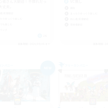
心者さん大歓迎！不慣れだっ
VC無し
大丈夫。
雑談
者/若葉歓迎
まったりゆっくり楽しむ
たりゆっくり楽しむ
初心者/若葉歓迎
でも楽しむ
復帰者歓迎
リング
JA
募集期間: 2026/09/06 まで
募集期間: 20
カンパニー
フリーカンパニー
NEW