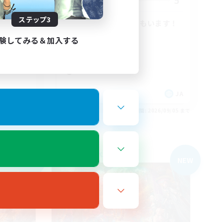
5
5
募集人数
ステップ3
VC有！聞き専の方もいます！
社会人中心
験してみる＆加入する
まったりゆっくり楽しむ
雑談
体験歓迎
JA
JA
26/09/05 まで
募集期間: 2026/09/05 まで
フリーカンパニー
NEW
NEW