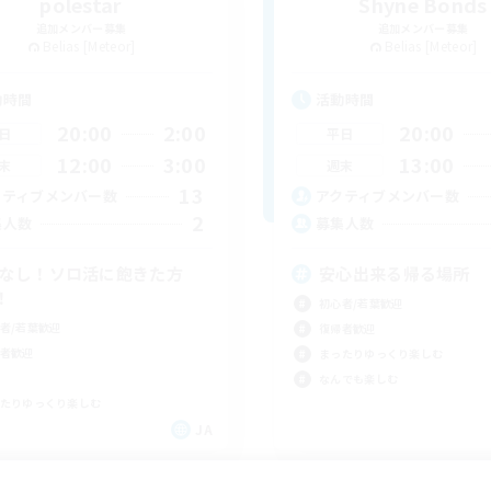
polestar
Shyne Bonds
追加メンバー募集
追加メンバー募集
Belias [Meteor]
Belias [Meteor]
動時間
活動時間
20:00
2:00
20:00
日
平日
12:00
3:00
13:00
末
週末
13
クティブメンバー数
アクティブメンバー数
2
集人数
募集人数
Cなし！ソロ活に飽きた方
安心出来る帰る場所
！
初心者/若葉歓迎
者/若葉歓迎
復帰者歓迎
者歓迎
まったりゆっくり楽しむ
なんでも楽しむ
たりゆっくり楽しむ
JA
募集期間: 2026/09/05 まで
募集期間: 20