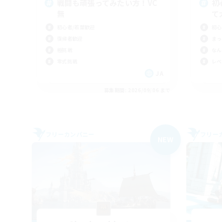
戦闘も頑張ってみたい方！VC
初
無
て
初心者/若葉歓迎
初心
復帰者歓迎
まっ
極挑戦
なん
零式挑戦
レベ
JA
募集期間: 2026/09/06 まで
フリーカンパニー
フリー
NEW