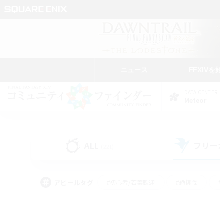
ニュース
FFXIVを
DATA CENTER
Meteor
ALL
フリー
(221)
アピールタグ
#初心者/若葉歓迎
#絶挑戦
#学生中心
#なんでも楽しむ
#モブハント
#
#演奏
#ミラプリ（ミラ