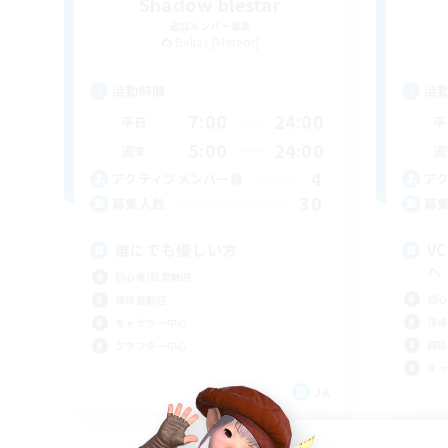
Shadow blestar
追加メンバー募集
Belias [Meteor]
活動時間
活
7:00
24:00
平日
平
5:00
24:00
週末
週
4
アクティブメンバー数
ア
30
募集人数
募
誰にでも優しい方
V
へ
初心者/若葉歓迎
初心
復帰者歓迎
復帰
ギャザラー中心
雑談
クラフター中心
まっ
JA
募集期間: 2026/09/05 まで