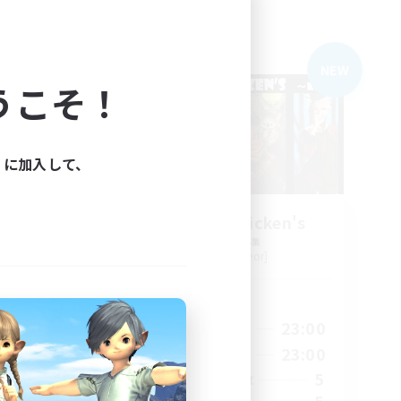
フリーカンパニー
NEW
NEW
うこそ！
ィに加入して、
knock flat chicken's
追加メンバー募集
Belias [Meteor]
活動時間
24:00
21:00
23:00
平日
24:00
21:00
23:00
週末
7
5
アクティブメンバー数