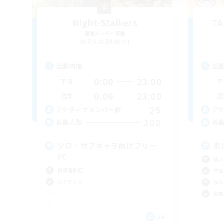
Night-Stalkers
T
追加メンバー募集
Belias [Meteor]
活動時間
活
0:00
23:00
平日
平
0:00
23:00
週末
週
25
アクティブメンバー数
ア
100
募集人数
募
ソロ・サブキャラ向けフリー
楽
FC
初心
復帰者歓迎
体験
ハウジング
なん
極挑
JA