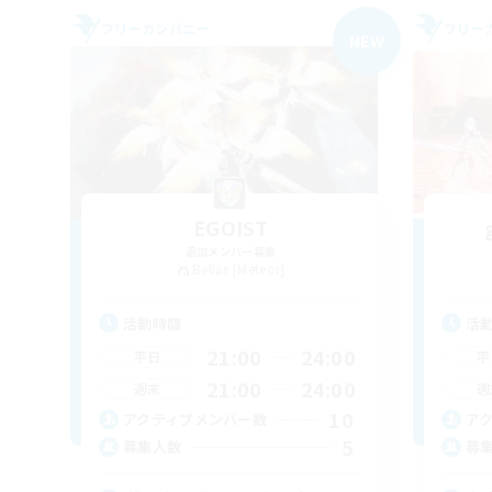
フリーカンパニー
フリー
NEW
EGOIST
追加メンバー募集
Belias [Meteor]
活動時間
活
21:00
24:00
平日
平
21:00
24:00
週末
週
10
アクティブメンバー数
ア
5
募集人数
募