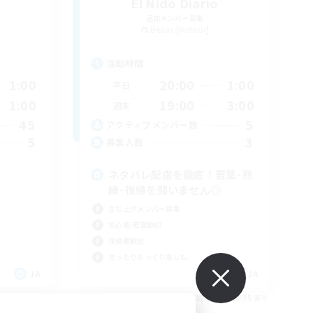
El Nido Diario
追加メンバー募集
Belias [Meteor]
活動時間
1:00
20:00
1:00
平日
1:00
19:00
3:00
週末
45
5
アクティブメンバー数
5
3
募集人数
ネタバレ配慮を徹底！若葉･熟
練･復帰を問いません◎
立ち上げメンバー募集
初心者/若葉歓迎
復帰者歓迎
まったりゆっくり楽しむ
JA
JA
26/09/05 まで
募集期間: 2026/09/05 まで