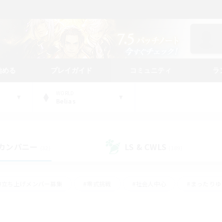
始める
プレイガイド
コミュニティ
ラ
WORLD
Belias
カンパニー
LS & CWLS
(32)
(189)
#立ち上げメンバー募集
#零式挑戦
#社会人中心
#まったり
体験歓迎
#クラフター中心
#ロールプレイ
#ギャザラー中心
ージュプリズム）
#スクリーンショット撮影
#クリア目指して頑張る