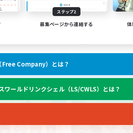
5
集人数
募集人数
ステップ2
C・ディスコのないFCです！
若葉さん限定
たりゆっくり楽しむ
初心者/若葉歓迎
す
募集ページから連絡する
体
者/若葉歓迎
復帰者歓迎
リング
社会人中心
まったりゆっくり楽しむ
JA
ree Company）とは？
募集期間: 2026/09/05 まで
募集期間: 20
スワールドリンクシェル（LS/CWLS）とは？
カンパニー
フリーカンパニー
NEW