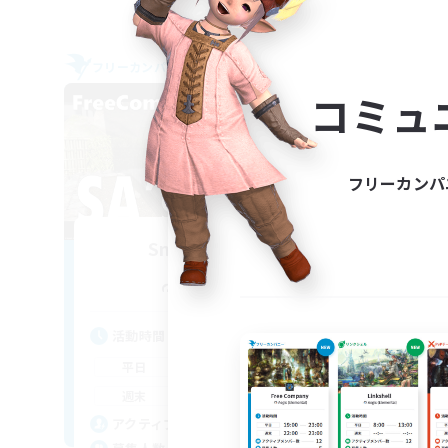
フリーカンパニー
フリー
NEW
コミュ
フリーカンパ
Smile Alway's
追加メンバー募集
Belias [Meteor]
活動時間
活
21:00
24:00
平日
平
21:00
24:00
週末
週
10
アクティブメンバー数
ア