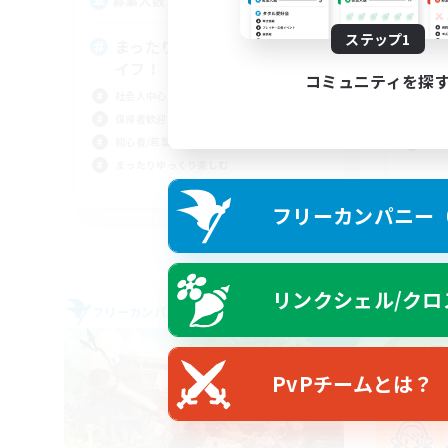
1
募集人数
募
ステップ1
まったりのんびりエオルゼアラ
V
イフ！
まっ
コミュニティを探
社会人中心
初心
復帰者歓迎
レベ
初心者/若葉歓迎
雑談
まったりゆっくり楽しむ
JA
フリーカンパニー（F
募集期間: 2026/09/05 まで
リンクシェル/クロ
フリーカンパニー
フリー
NEW
PvPチームとは？