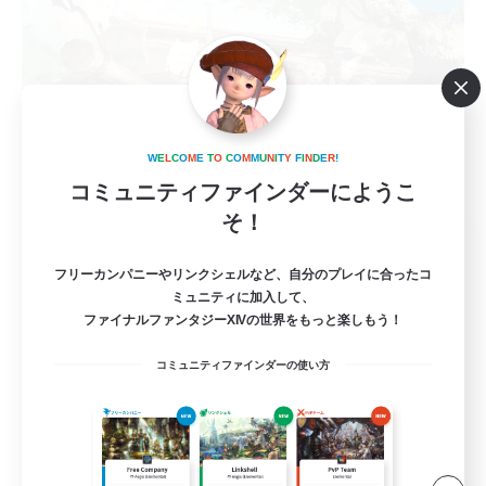
W
E
L
C
O
M
E
T
O
C
O
M
M
U
N
I
T
Y
F
I
N
D
E
R
!
コミュニティファインダーにようこ
そ！
Night-Stalkers
追加メンバー募集
フリーカンパニーやリンクシェルなど、自分のプレイに合ったコ
Belias [Meteor]
ミュニティに加入して、
ファイナルファンタジーXIVの世界をもっと楽しもう！
100
募集人数
コミュニティファインダーの使い方
ソロ・サブキャラ向けフリーFC
復帰者歓迎