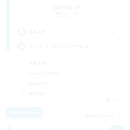
Barrique
追加メンバー募集
Belias [Meteor]
5
募集人数
マイペースにエオルゼアを楽しむ
社会人中心
初心者/若葉歓迎
復帰者歓迎
体験歓迎
JA
詳細を見る
募集期間: 2026/09/03 まで
フリーカンパニー