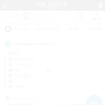
リスト
募集作成
#初心者/若葉歓迎
#絶挑戦
#零式挑戦
アピールタグ
25件の募集が見つかりました！
指定なし
Belias (Meteor)
フリーカンパニー
平日
週末
＃復帰者歓迎
使用言語
フリーカンパニー
NEW