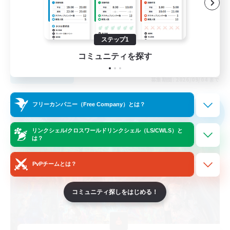
ハウジング
ステップ1
JA
コミュニティを探す
詳細を見る
募集期間: 2026/09/04 まで
フリーカンパニー
フリーカンパニー（Free Company）とは？
NEW
リンクシェル/クロスワールドリンクシェル（LS/CWLS）と
は？
PvPチームとは？
コミュニティ探しをはじめる！