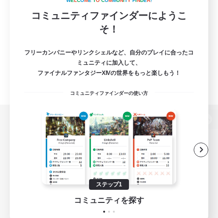
W
E
L
C
O
M
E
T
O
C
O
M
M
U
N
I
T
Y
F
I
N
D
E
R
!
コミュニティファインダーにようこ
そ！
フリーカンパニーやリンクシェルなど、自分のプレイに合ったコ
ミュニティに加入して、
ファイナルファンタジーXIVの世界をもっと楽しもう！
コミュニティファインダーの使い方
パソコン版へ
関連商品
e-STOREで購入
ステップ1
ゲームダウンロード
コミュニティを探す