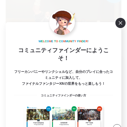
W
E
L
C
O
M
E
T
O
C
O
M
M
U
N
I
T
Y
F
I
N
D
E
R
!
コミュニティファインダーにようこ
そ！
-Lucke-
追加メンバー募集
フリーカンパニーやリンクシェルなど、自分のプレイに合ったコ
Belias [Meteor]
ミュニティに加入して、
ファイナルファンタジーXIVの世界をもっと楽しもう！
4
募集人数
コミュニティファインダーの使い方
基本自由！おしゃべり大好き！
まったりゆっくり楽しむ