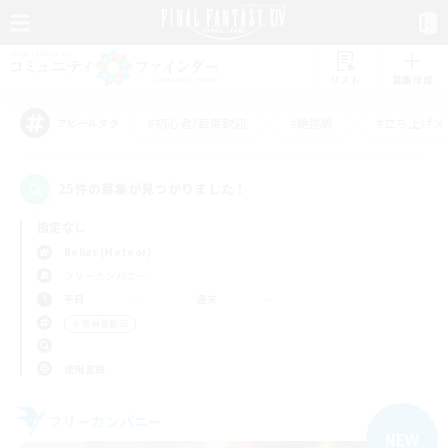
リスト
募集作成
#初心者/若葉歓迎
#絶挑戦
#立ち上げメ
アピールタグ
25件の募集が見つかりました！
指定なし
Belias (Meteor)
フリーカンパニー
平日
週末
＃復帰者歓迎
使用言語
フリーカンパニー
NEW