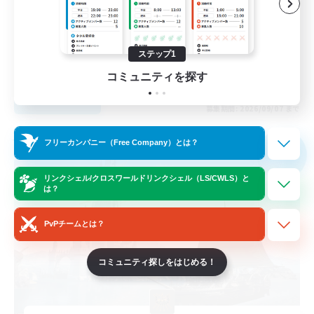
初心者/若葉歓迎
復帰者歓迎
体験歓迎
ステップ1
JA
コミュニティを探す
詳細を見る
募集期間: 2026/09/07 まで
フリーカンパニー
フリーカンパニー（Free Company）とは？
NEW
リンクシェル/クロスワールドリンクシェル（LS/CWLS）と
は？
PvPチームとは？
コミュニティ探しをはじめる！