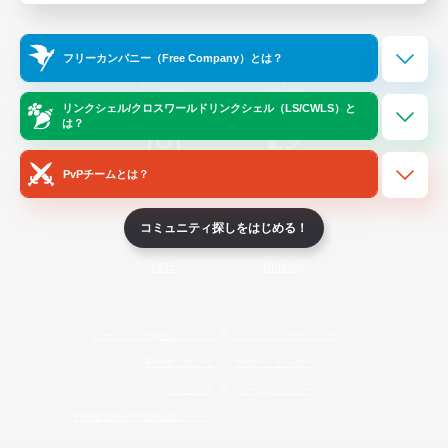
Official Information
フリーカンパニー（Free Company）とは？
/
X
News
YouTube
リンクシェル/クロスワールドリンクシェル（LS/CWLS）と
は？
PvPチームとは？
Instagram
Twitch
コミュニティ探しをはじめる！
LINE
Bluesky
レーティング制度について
プライバシーポリシー
著作権について
サポートセンター
ライセンス
ルール＆ポリシー
利用者情報の外部送信について