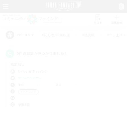
リスト
募集作成
#初心者/若葉歓迎
#絶挑戦
#立ち上げメ
アピールタグ
0件の募集が見つかりました！
指定なし
Unicorn (Meteor)
フリーカンパニー
平日
週末
＃ハウジング
使用言語