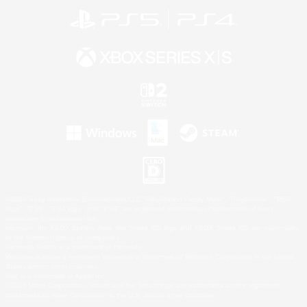
©2026 Sony Interactive Entertainment LLC."PlayStation Family Mark", "PlayStation", "PS5
logo", "PS5", "PS4 logo" and "PS4" are registered trademarks or trademarks of Sony
Interactive Entertainment Inc.
Microsoft, the XBOX Sphere mark, the Series X|S logo and XBOX Series X|S are trademarks
of the Microsoft group of companies.
Nintendo Switch is a trademark of Nintendo.
Windows is either a registered trademark or trademark of Microsoft Corporation in the United
States and/or other countries.
Mac is a trademark of Apple Inc.
©2026 Valve Corporation. Steam and the Steam logo are trademarks and/or registered
trademarks of Valve Corporation in the U.S. and/or other countries.