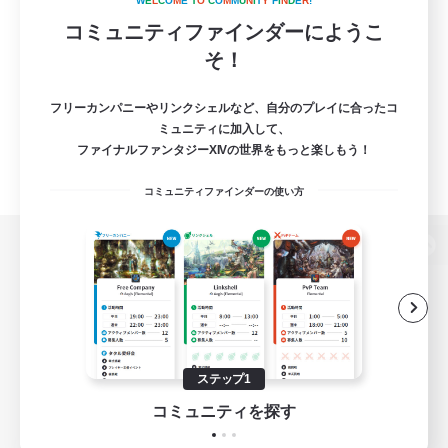
W
E
L
C
O
M
E
T
O
C
O
M
M
U
N
I
T
Y
F
I
N
D
E
R
!
コミュニティファインダーにようこ
そ！
フリーカンパニーやリンクシェルなど、自分のプレイに合ったコ
ミュニティに加入して、
ファイナルファンタジーXIVの世界をもっと楽しもう！
コミュニティファインダーの使い方
パソコン版へ
関連商品
e-STOREで購入
ステップ1
ゲームダウンロード
コミュニティを探す