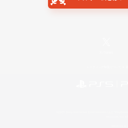
X
/
News
レーティング制度について
©2026 Sony Interactive Entertainment LLC."PlayStation
Microsoft, the 
Windows is e