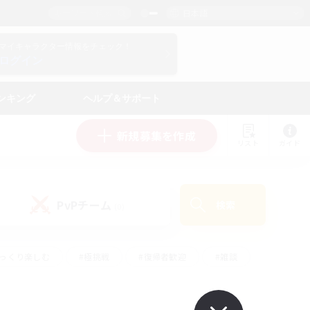
日本語
マイキャラクター情報をチェック！
ログイン
ンキング
ヘルプ＆サポート
新規募集を作成
リスト
ガイド
PvPチーム
検索
(0)
ゆっくり楽しむ
#極挑戦
#復帰者歓迎
#雑談
#ハウジング
#トレジャーハント
#レベリング
#プレイヤー主催イベント