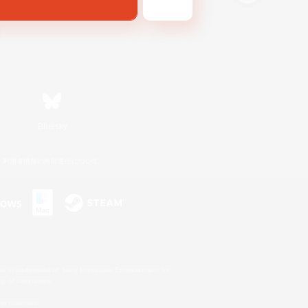
Bluesky
利用者情報の外部送信について
s or trademarks of Sony Interactive Entertainment Inc.
up of companies.
er countries.