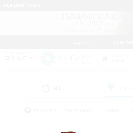
ニュース
FFXIVを
DATA CENTER
Meteor
ALL
フリー
(0)
アピールタグ
#初心者/若葉歓迎
#絶挑戦
#学生中心
#なんでも楽しむ
#モブハント
#
#演奏
#ミラプリ（ミラ