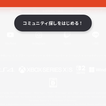
関連商品
e-STOREで購入
ゲームダウンロード
コミュニティ探しをはじめる！
Official Information
YouTube
Instagram
Twitch
LINE
著作権について
プライバシーポリシー
サポートセンター
ライセンス
ルール＆ポリシー
 Family Mark", "PlayStation", "PS5 logo", "PS5", "PS4 logo" and "PS4" are registered trademark
XBOX Sphere mark, the Series X|S logo and XBOX Series X|S are trademarks of the Microsoft gro
Nintendo Switch is a trademark of Nintendo.
ither a registered trademark or trademark of Microsoft Corporation in the United States and/or oth