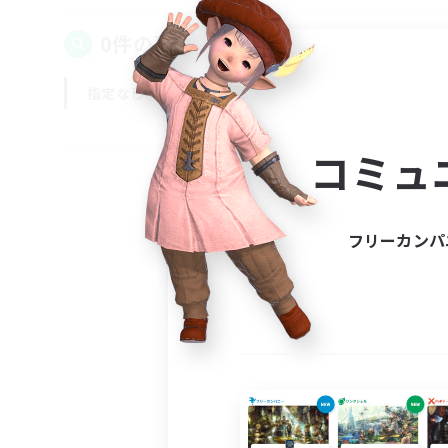
0件の募集が見つかりました！
指定なし
平日
週末
コミュ
フリーカンパ
募