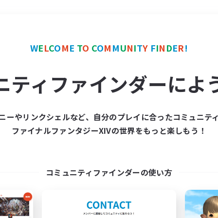
＃モブハント
使用言語
W
E
L
C
O
M
E
T
O
C
O
M
M
U
N
I
T
Y
F
I
N
D
E
R
!
ニティファインダーによ
ニーやリンクシェルなど、自分のプレイに合ったコミュニテ
ファイナルファンタジーXIVの世界をもっと楽しもう！
募集数 0件
集が見つかりませんでし
コミュニティファインダーの使い方
条件を変えて検索してみるでっす！