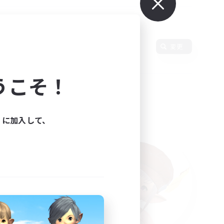
変更
うこそ！
ィに加入して、
た。