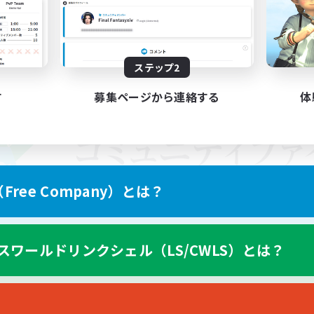
ステップ2
す
募集ページから連絡する
体
ree Company）とは？
スワールドリンクシェル（LS/CWLS）とは？
スマートフォン版へ