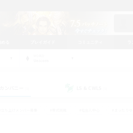
始める
プレイガイド
コミュニティ
ラ
WORLD
Unicorn
カンパニー
LS & CWLS
(0)
(0)
#立ち上げメンバー募集
#零式挑戦
#社会人中心
#まったり
体験歓迎
#クラフター中心
#ロールプレイ
#ギャザラー中心
ージュプリズム）
#スクリーンショット撮影
#クリア目指して頑張る