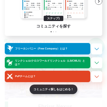
まったりゆっくり楽しむ
スクリーンショット撮影
JA
ステップ1
コミュニティを探す
詳細を見る
募集期間: 2026/09/06 まで
クロスワールドリンクシェル
NEW
フリーカンパニー（Free Company）とは？
リンクシェル/クロスワールドリンクシェル（LS/CWLS）と
は？
PvPチームとは？
コミュニティ探しをはじめる！
Ebrius Nexus