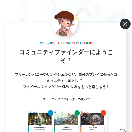
W
E
L
C
O
M
E
T
O
C
O
M
M
U
N
I
T
Y
F
I
N
D
E
R
!
コミュニティファインダーにようこ
Helios_
そ！
追加メンバー募集
Meteor
フリーカンパニーやリンクシェルなど、自分のプレイに合ったコ
ミュニティに加入して、
3
募集人数
ファイナルファンタジーXIVの世界をもっと楽しもう！
[追加募]ライト向け！vc有のまったりプレイ！
コミュニティファインダーの使い方
なんでも楽しむ
雑談