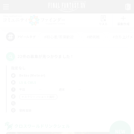
リスト
募集作成
#初心者/若葉歓迎
#絶挑戦
#立ち上げメ
アピールタグ
22件の募集が見つかりました！
指定なし
Belias (Meteor)
LS & CWLS
平日
週末
＃スクリーンショット撮影
使用言語
クロスワールドリンクシェル
NEW