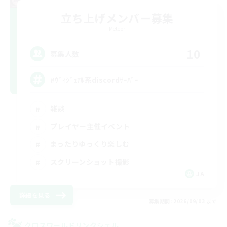
立ち上げメンバー募集
Meteor
10
募集人数
#ｳﾞｨｼﾞｭｱﾙ系discordｻｰﾊﾞｰ
雑談
プレイヤー主催イベント
まったりゆっくり楽しむ
スクリーンショット撮影
JA
詳細を見る
募集期間: 2026/09/03 まで
クロスワールドリンクシェル