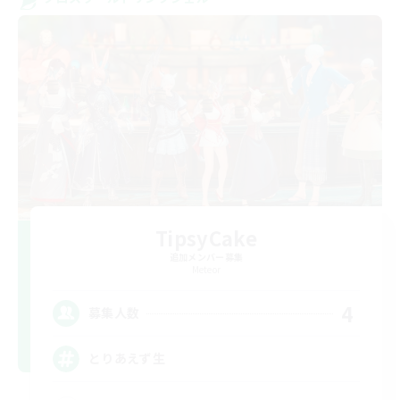
TipsyCake
追加メンバー募集
Meteor
4
募集人数
とりあえず生