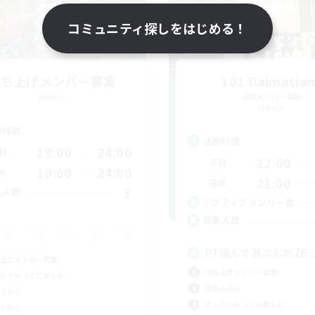
コミュニティ探しをはじめる！
立ち上げメンバー募集
101 Dalmatian
Meteor
追加メンバー募集
Meteor
動時間
活動時間
19:00
24:00
日
22:00
平日
10:00
24:00
末
21:00
週末
3
集人数
アクティブメンバー数
募集人数
PT組んで遊ぶんだZE
上げメンバー募集
立ち上げメンバー募集
たりゆっくり楽しむ
社会人中心
リング
まったりゆっくり楽しむ
人中心