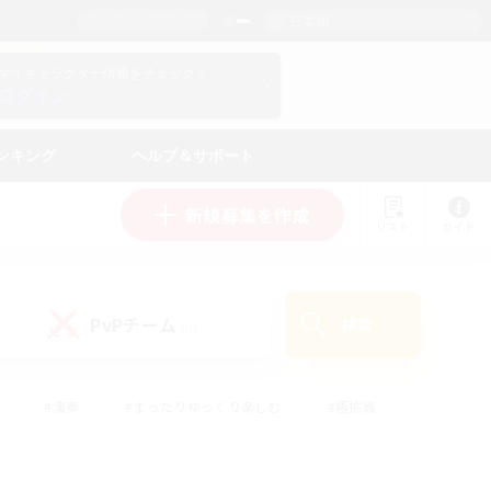
日本語
マイキャラクター情報をチェック！
ログイン
ンキング
ヘルプ＆サポート
新規募集を作成
リスト
ガイド
PvPチーム
検索
(0)
#演奏
#まったりゆっくり楽しむ
#極挑戦
#ハウジング
#レベリング
#クラフター中心
ズム）
#プレイヤー主催イベント