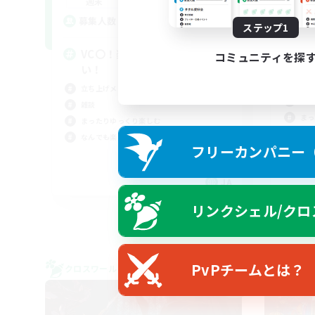
21:00
1:00
週末
週
12
募集人数
ステップ1
ア
募
VC〇！楽しけりゃそれでい
コミュニティを探
い！
Di
立ち上げメンバー募集
雑談
雑談
まっ
まったりゆっくり楽しむ
なん
なんでも楽しむ
フリーカンパニー（F
立ち
JA
募集期間: 2026/09/08 まで
リンクシェル/クロ
PvPチームとは？
クロスワールドリンクシェル
クロス
NEW