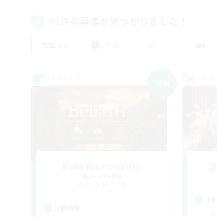
41件の募集が見つかりました！
指定なし
平日
週末
リンクシェル
クロス
NEW
BeliasCommunity
追加メンバー募集
Belias [Meteor]
活
活動時間
平