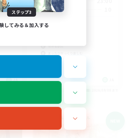
20:00
23:00
週末
1:00
10
募集人数
ステップ3
22
1
リアル優先
験してみる＆加入する
立ち上げメンバー募集
WLS‼︎
初心者/若葉歓迎
復帰者歓迎
まったりゆっくり楽しむ
JA
JA
26/09/08 まで
募集期間: 2026/09/08 まで
クロスワールドリンクシェル
NEW
NEW