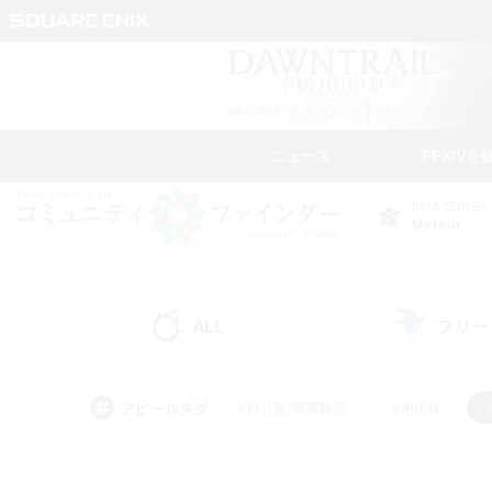
ニュース
FFXIVを
DATA CENTER
Meteor
ALL
フリー
(42)
アピールタグ
#初心者/若葉歓迎
#絶挑戦
#雑談
#なんでも楽しむ
#学生中心
#
#スクリーンショット撮影
#ト