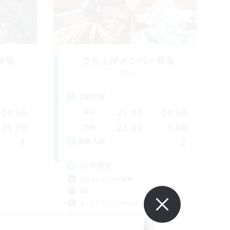
募集
立ち上げメンバー募集
Meteor
活動時間
24:00
21:00
24:00
平日
24:00
21:00
3:00
週末
3
2
募集人数
20代限定
立ち上げメンバー募集
雑談
まったりゆっくり楽しむ