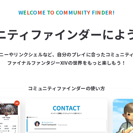
JA / EN
W
E
L
C
O
M
E
T
O
C
O
M
M
U
N
I
T
Y
F
I
N
D
E
R
!
募集期間: 2026/09/08 まで
募集期間: 20
ニティファインダーによ
ワールドリンクシェル
クロスワールドリンクシェル
NEW
ニーやリンクシェルなど、自分のプレイに合ったコミュニテ
ファイナルファンタジーXIVの世界をもっと楽しもう！
コミュニティファインダーの使い方
goflightAcademy_m
Just flow & have
追加メンバー募集
追加メンバー募集
Meteor
Meteor
動時間
活動時間
0:00
1:00
20:00
日
平日