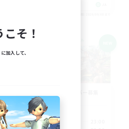
JA
JA
26/09/08 まで
募集期間: 2026/09/08 まで
うこそ！
クロスワールドリンクシェル
NEW
NEW
ィに加入して、
 fun
立ち上げメンバー募集
Meteor
活動時間
20:00
23:00
平日
1:00