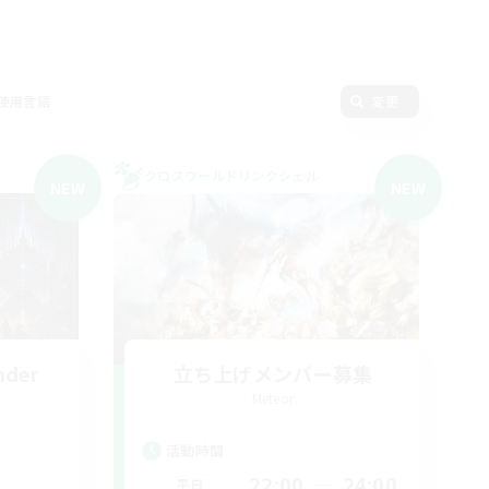
使用言語
変更
クロスワールドリンクシェル
NEW
NEW
nder
立ち上げメンバー募集
Meteor
活動時間
22:00
24:00
平日