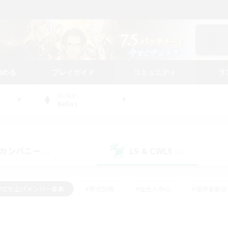
始める
プレイガイド
コミュニティ
ラ
WORLD
Belias
カンパニー
LS & CWLS
(1)
(41)
#立ち上げメンバー募集
#零式挑戦
#社会人中心
#復帰者歓迎
ギャザラー中心
#モブハント
#ロールプレイ
#体験歓迎
レジャーハント
#クリア目指して頑張る
#ミラプリ（ミラージュプリ