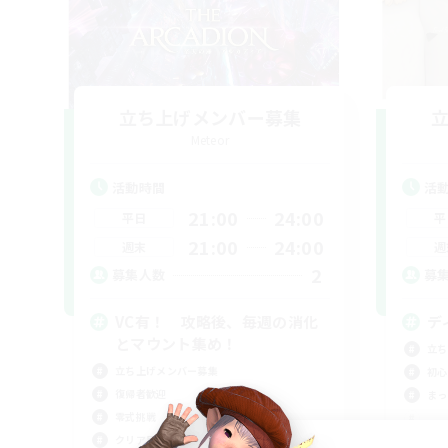
立ち上げメンバー募集
Meteor
活動時間
活
21:00
24:00
平日
平
21:00
24:00
週末
週
2
募集人数
募
VC有！ 攻略後、毎週の消化
デ
とマウント集め！
立ち
立ち上げメンバー募集
初心
復帰者歓迎
まっ
零式挑戦
クリア目指して頑張る