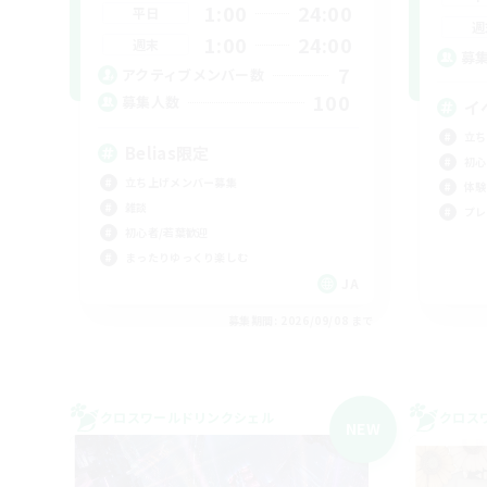
1:00
24:00
平日
週
1:00
24:00
週末
募
7
アクティブメンバー数
100
募集人数
イ
立ち
Belias限定
初心
立ち上げメンバー募集
体験
雑談
プレ
初心者/若葉歓迎
まったりゆっくり楽しむ
JA
募集期間: 2026/09/08 まで
クロスワールドリンクシェル
クロス
NEW