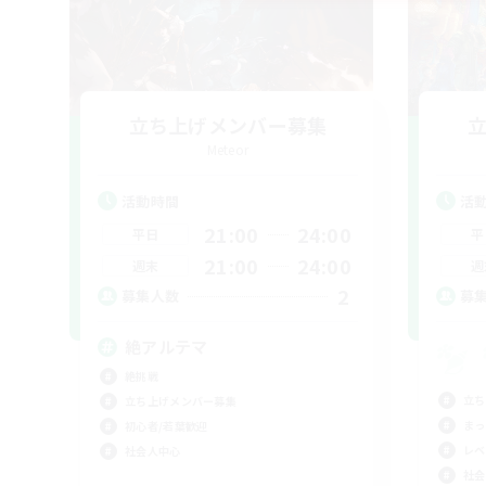
立ち上げメンバー募集
Meteor
活動時間
活
21:00
24:00
平日
平
21:00
24:00
週末
週
2
募集人数
募
絶アルテマ
絶挑戦
立ち
立ち上げメンバー募集
まっ
初心者/若葉歓迎
レベ
社会人中心
社会