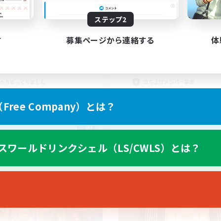
0:00
1:00
14:00
末
週末
ステップ2
6
クティブメンバー数
アクティブメンバー数
10
集人数
募集人数
す
募集ページから連絡する
体
scord(VCTC
VC無のテキチャ中心のC
思いやりを大事に
立ち上げメンバー募集
たりゆっくり楽しむ
社会人中心
でも楽しむ
ree Company）とは？
初心者/若葉歓迎
上げメンバー募集
なんでも楽しむ
JA
募集期間: 2026/09/08 まで
募集期間: 20
スワールドリンクシェル（LS/CWLS）とは？
ワールドリンクシェル
クロスワールドリンクシェル
NEW