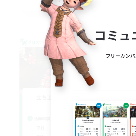
JA
募集期間: 2026/09/08 まで
コミュ
クロスワールドリンクシェル
クロス
NEW
フリーカンパ
立ち上げメンバー募集
rin
Meteor
活動時間
活
21:00
1:00
平日
平