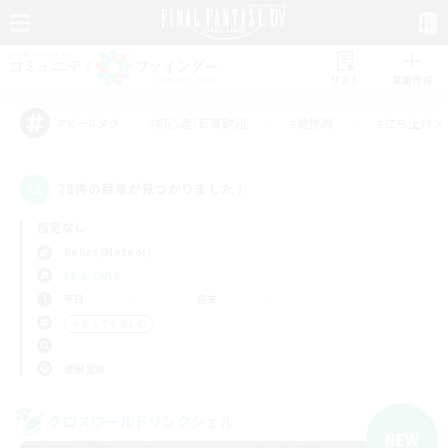
リスト
募集作成
#初心者/若葉歓迎
#絶挑戦
#立ち上げメ
アピールタグ
78件の募集が見つかりました！
指定なし
Belias (Meteor)
LS & CWLS
平日
週末
＃なんでも楽しむ
使用言語
クロスワールドリンクシェル
NEW