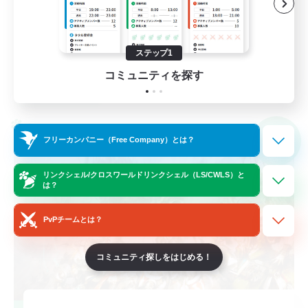
まったりゆっくり楽しむ
なんでも楽しむ
ステップ1
JA
コミュニティを探す
詳細を見る
募集期間: 2026/09/07 まで
クロスワールドリンクシェル
NEW
フリーカンパニー（Free Company）とは？
リンクシェル/クロスワールドリンクシェル（LS/CWLS）と
は？
PvPチームとは？
コミュニティ探しをはじめる！