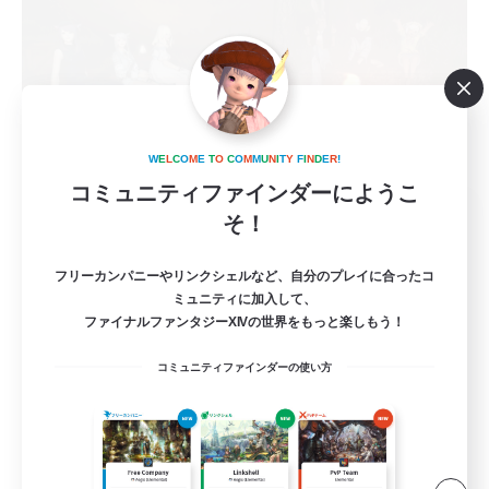
W
E
L
C
O
M
E
T
O
C
O
M
M
U
N
I
T
Y
F
I
N
D
E
R
!
コミュニティファインダーにようこ
Survivors of Light
そ！
追加メンバー募集
Meteor
フリーカンパニーやリンクシェルなど、自分のプレイに合ったコ
ミュニティに加入して、
8
募集人数
ファイナルファンタジーXIVの世界をもっと楽しもう！
ヒカセンｘデッドバイデイライト(DBD) DC不
コミュニティファインダーの使い方
問
社会人中心
初心者/若葉歓迎