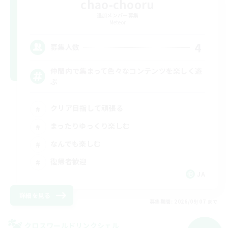
chao-chooru
追加メンバー募集
Meteor
4
募集人数
仲間内で集まって色々なコンテンツを楽しく遊
ぶ
クリア目指して頑張る
まったりゆっくり楽しむ
なんでも楽しむ
復帰者歓迎
JA
詳細を見る
募集期間: 2026/09/07 まで
クロスワールドリンクシェル