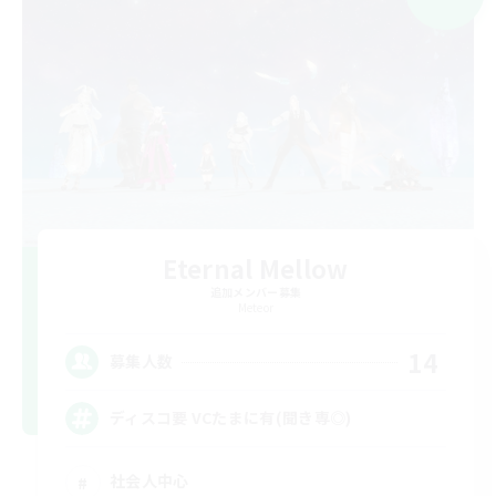
Eternal Mellow
追加メンバー募集
Meteor
14
募集人数
ディスコ要 VCたまに有(聞き専◎)
社会人中心