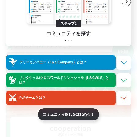
体験歓迎
JA
ステップ1
詳細を見る
募集期間: 2026/09/07 まで
コミュニティを探す
クロスワールドリンクシェル
NEW
フリーカンパニー（Free Company）とは？
リンクシェル/クロスワールドリンクシェル（LS/CWLS）と
は？
PvPチームとは？
コミュニティ探しをはじめる！
cooperation
追加メンバー募集