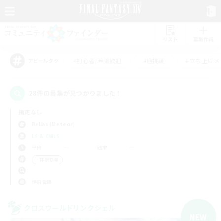
リスト
募集作成
#初心者/若葉歓迎
#絶挑戦
#立ち上げメ
アピールタグ
28件の募集が見つかりました！
指定なし
Belias (Meteor)
LS & CWLS
平日
週末
＃体験歓迎
使用言語
クロスワールドリンクシェル
NEW