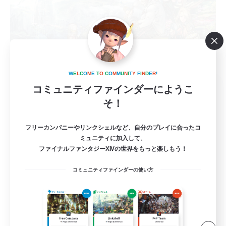
W
E
L
C
O
M
E
T
O
C
O
M
M
U
N
I
T
Y
F
I
N
D
E
R
!
Sonneries
コミュニティファインダーにようこ
追加メンバー募集
そ！
Meteor
10
フリーカンパニーやリンクシェルなど、自分のプレイに合ったコ
募集人数
ミュニティに加入して、
ファイナルファンタジーXIVの世界をもっと楽しもう！
VCメイン
コミュニティファインダーの使い方
まったりゆっくり楽しむ
なんでも楽しむ
雑談