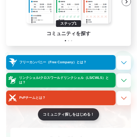
極挑戦
クリア目指して頑張る
ステップ1
JA
コミュニティを探す
詳細を見る
募集期間: 2026/09/05 まで
クロスワールドリンクシェル
NEW
フリーカンパニー（Free Company）とは？
リンクシェル/クロスワールドリンクシェル（LS/CWLS）と
は？
PvPチームとは？
コミュニティ探しをはじめる！