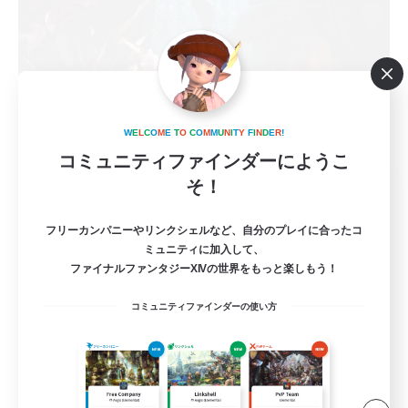
W
E
L
C
O
M
E
T
O
C
O
M
M
U
N
I
T
Y
F
I
N
D
E
R
!
コミュニティファインダーにようこ
PEROPEROPRO
そ！
追加メンバー募集
Meteor
フリーカンパニーやリンクシェルなど、自分のプレイに合ったコ
ミュニティに加入して、
1
募集人数
ファイナルファンタジーXIVの世界をもっと楽しもう！
コミュニティファインダーの使い方
いつメンを作って、極･零式であそぼう！
社会人中心
まったりゆっくり楽しむ