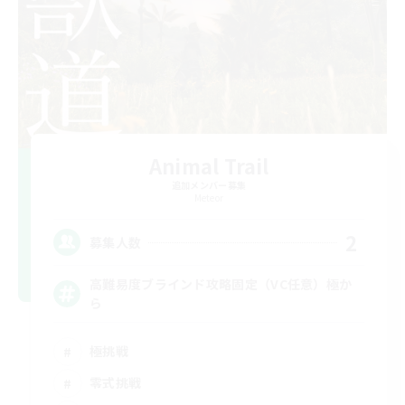
Animal Trail
追加メンバー募集
Meteor
2
募集人数
高難易度ブラインド攻略固定（VC任意）極か
ら
極挑戦
零式挑戦