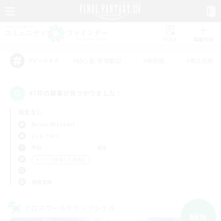
リスト
募集作成
#初心者/若葉歓迎
#絶挑戦
#零式挑戦
アピールタグ
47件の募集が見つかりました！
指定なし
Belias (Meteor)
LS & CWLS
平日
週末
＃クリア目指して頑張る
使用言語
クロスワールドリンクシェル
NEW