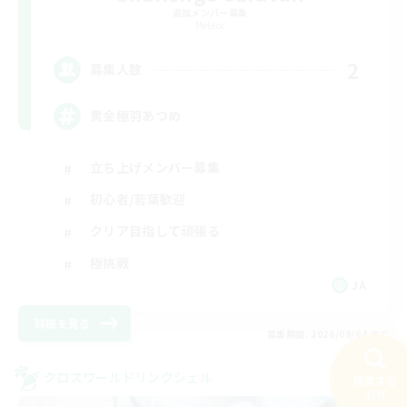
追加メンバー募集
Meteor
2
募集人数
黄金極羽あつめ
立ち上げメンバー募集
初心者/若葉歓迎
クリア目指して頑張る
極挑戦
JA
詳細を見る
募集期間: 2026/09/04 まで
クロスワールドリンクシェル
検索する
NEW
47件