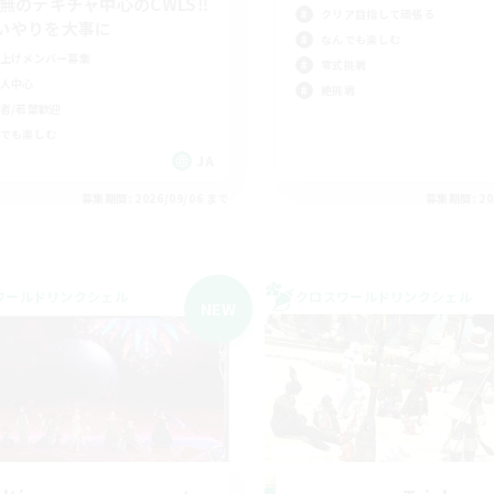
C無のテキチャ中心のCWLS‼︎
クリア目指して頑張る
いやりを大事に
なんでも楽しむ
上げメンバー募集
零式挑戦
人中心
絶挑戦
者/若葉歓迎
でも楽しむ
JA
募集期間: 2026/09/06 まで
募集期間: 20
ワールドリンクシェル
クロスワールドリンクシェル
NEW