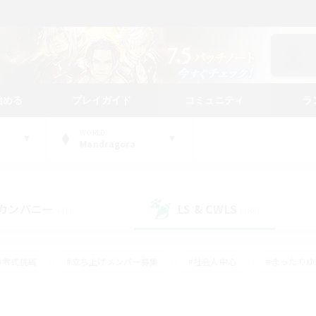
始める
プレイガイド
コミュニティ
ラ
WORLD
Mandragora
カンパニー
LS & CWLS
(41)
(188)
#零式挑戦
#立ち上げメンバー募集
#社会人中心
#まったり
#体験歓迎
#クラフター中心
#ギャザラー中心
#ロー
ング
#演奏
#ミラプリ（ミラージュプリズム）
#クリア目指