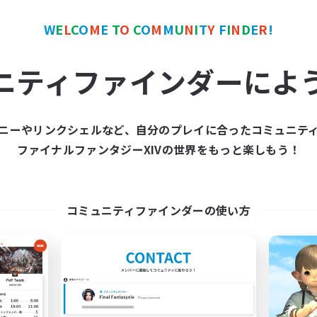
W
E
L
C
O
M
E
T
O
C
O
M
M
U
N
I
T
Y
F
I
N
D
E
R
!
ワールドリンクシェル
クロスワールドリンクシェル
NEW
ニティファインダーによ
ニーやリンクシェルなど、自分のプレイに合ったコミュニテ
ファイナルファンタジーXIVの世界をもっと楽しもう！
goflightAcademy_m
立ち上げメンバー
追加メンバー募集
Meteor
Meteor
コミュニティファインダーの使い方
活動時間
動時間
19:00
平日
0:00
1:00
日
0:00
週末
0:00
1:00
末
募集人数
6
クティブメンバー数
10
集人数