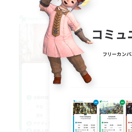
クロスワールドリンクシェル
クロス
NEW
コミュ
フリーカンパ
OSUcafe
rin
追加メンバー募集
Meteor
活動時間
活
12:00
2:00
平日
平
12:00
2:00
週末
週
3
アクティブメンバー数
ア
7
募集人数
募