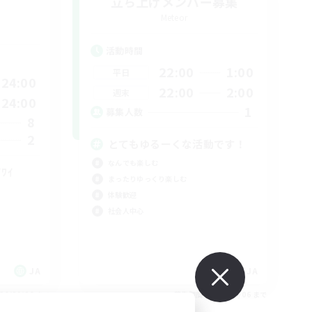
立ち上げメンバー募集
Meteor
活動時間
22:00
1:00
平日
24:00
22:00
2:00
週末
24:00
1
募集人数
8
2
とてもゆるーくな活動です！
なんでも楽しむ
۶ﾜｲﾜｲ
まったりゆっくり楽しむ
体験歓迎
社会人中心
JA
JA
26/09/06 まで
募集期間: 2026/09/06 まで