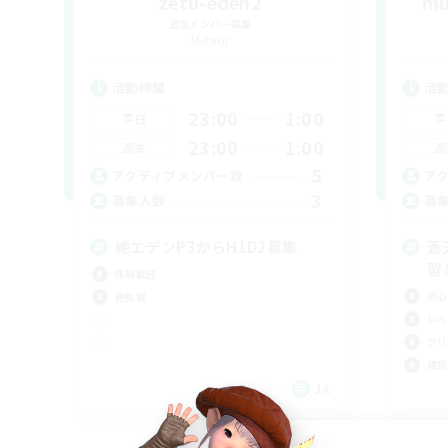
zetu-eden2
mu
追加メンバー募集
Meteor
活動時間
活
23:00
1:00
平日
平
23:00
1:00
週末
週
5
アクティブメンバー数
ア
3
募集人数
募
絶エデンP3からH1D2募集
蒼
習
体験歓迎
初心
絶挑戦
レベ
クリ
雑談
JA
募集期間: 2026/09/06 まで