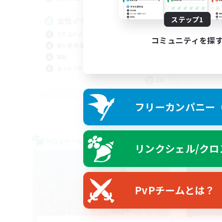
ステップ1
女性♂キャラ使いCWLS
Di
立ち上げメンバー募集
雑談
コミュニティを探
初心者/若葉歓迎
まっ
雑談
なん
まったりゆっくり楽しむ
立ち
JA
募集期間: 2026/09/06 まで
フリーカンパニー（F
クロスワールドリンクシェル
クロス
リンクシェル/クロ
NEW
PvPチームとは？