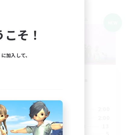
クロスワールドリンクシェル
NEW
NEW
うこそ！
ィに加入して、
募集
23:59
追加メンバー募集
Meteor
活動時間
1:00
22:00
2:00
平日
23:00
22:00
2:00
週末
2
13
アクティブメンバー数
5
募集人数