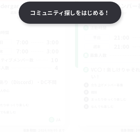
ndergartenofEorzea
立ち上げメンバー
コミュニティ探しをはじめる！
追加メンバー募集
Meteor
Meteor
活動時間
動時間
21:00
平日
7:00
3:00
日
21:00
週末
7:00
3:00
末
募集人数
10
クティブメンバー数
4
集人数
VC〇！楽しけりゃそ
い！
cあり（Discord）・DC不問
立ち上げメンバー募集
人中心
雑談
まったりゆっくり楽しむ
たりゆっくり楽しむ
なんでも楽しむ
でも楽しむ
JA
募集期間: 2026/09/05 まで
募集期間: 20