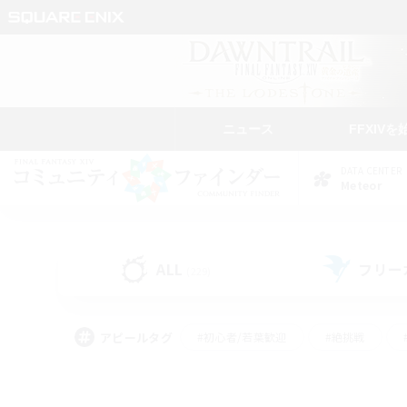
ニュース
FFXIVを
DATA CENTER
Meteor
ALL
フリー
(229)
アピールタグ
#初心者/若葉歓迎
#絶挑戦
#モブハント
#学生中心
#なんでも楽しむ
#スクリーンショット撮影
#ハウジ