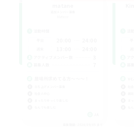
matane
Ki
追加メンバー募集
Meteor
活動時間
活
20:00
24:00
平日
平
13:00
24:00
週末
週
3
アクティブメンバー数
ア
7
募集人数
募
居場所求めてる方〜〜〜！
v
立ち上げメンバー募集
社会
社会人中心
雑談
まったりゆっくり楽しむ
まっ
なんでも楽しむ
なん
JA
募集期間: 2026/09/05 まで