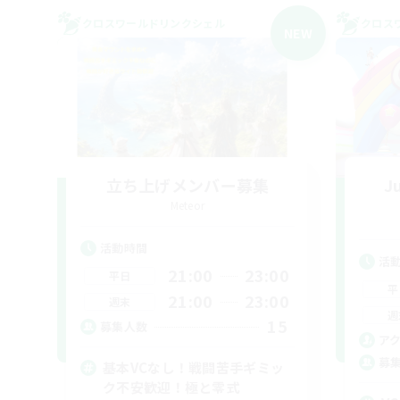
クロスワールドリンクシェル
クロス
NEW
立ち上げメンバー募集
Ju
Meteor
活動時間
活
21:00
23:00
平日
平
21:00
23:00
週末
週
15
募集人数
ア
募
基本VCなし！戦闘苦手ギミッ
ク不安歓迎！極と零式