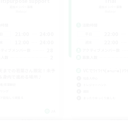
ltipurpose support
Trial
追加メンバー募集
追加メンバー募集
Meteor
Meteor
動時間
活動時間
21:00
24:00
22:00
日
平日
12:00
24:00
22:00
末
週末
28
クティブメンバー数
アクティブメンバー数
2
集人数
募集人数
天までの若葉さん限定！未予
VCでﾜｲﾜｲ٩(๑•̀ω•́๑)
＆身内で進める場所♪
社会人中心
者/若葉歓迎
トレジャーハント
リング
雑談
ア目指して頑張る
まったりゆっくり楽しむ
JA
募集期間: 2026/09/06 まで
募集期間: 20