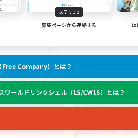
雑談VC
体験歓迎
ステップ2
scord(VCTC
なんでも楽しむ
まったりゆっくり楽しむ
す
募集ページから連絡する
体
たりゆっくり楽しむ
雑談
でも楽しむ
上げメンバー募集
JA
募集期間: 2026/09/06 まで
募集期間: 20
ree Company）とは？
ワールドリンクシェル
クロスワールドリンクシェル
スワールドリンクシェル（LS/CWLS）とは？
NEW