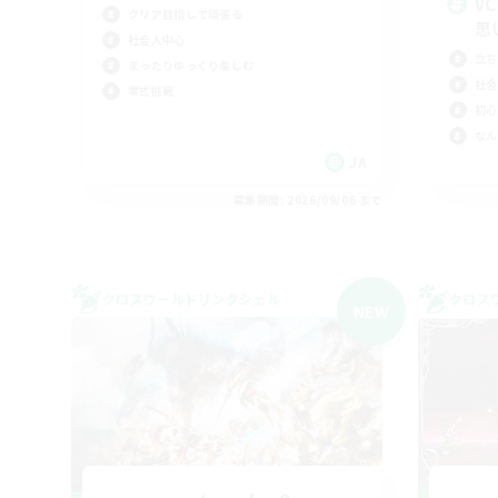
V
クリア目指して頑張る
思
社会人中心
立ち
まったりゆっくり楽しむ
社会
零式挑戦
初心
なん
JA
募集期間: 2026/09/06 まで
クロスワールドリンクシェル
クロス
NEW