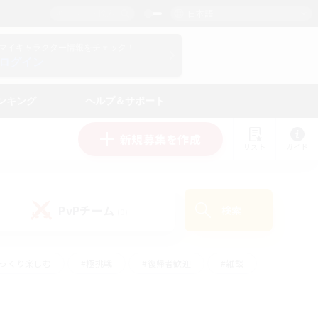
日本語
マイキャラクター情報をチェック！
ログイン
ンキング
ヘルプ＆サポート
新規募集を作成
リスト
ガイド
PvPチーム
検索
(0)
ゆっくり楽しむ
#極挑戦
#復帰者歓迎
#雑談
ルプレイ
#トレジャーハント
#レベリング
して頑張る
#プレイヤー主催イベント