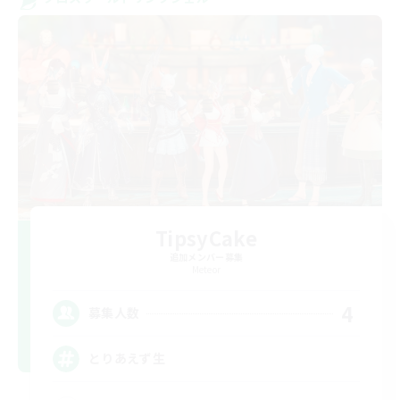
TipsyCake
追加メンバー募集
Meteor
4
募集人数
とりあえず生