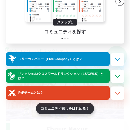
なんでも楽しむ
スクリーンショット撮影
JA
ステップ1
コミュニティを探す
詳細を見る
募集期間: 2026/09/05 まで
クロスワールドリンクシェル
NEW
フリーカンパニー（Free Company）とは？
リンクシェル/クロスワールドリンクシェル（LS/CWLS）と
は？
PvPチームとは？
コミュニティ探しをはじめる！
Ebrius Nexus