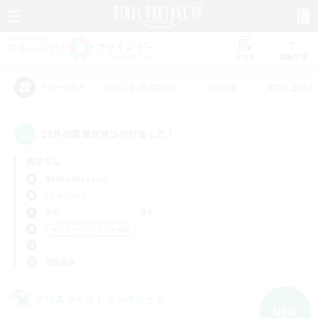
リスト
募集作成
#初心者/若葉歓迎
#絶挑戦
#立ち上げメ
アピールタグ
22件の募集が見つかりました！
指定なし
Belias (Meteor)
LS & CWLS
平日
週末
＃スクリーンショット撮影
使用言語
クロスワールドリンクシェル
NEW