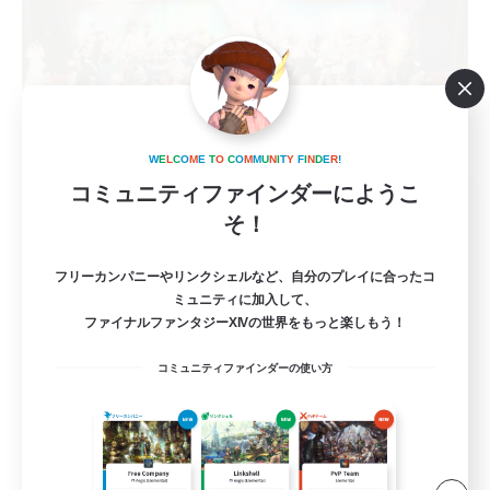
W
E
L
C
O
M
E
T
O
C
O
M
M
U
N
I
T
Y
F
I
N
D
E
R
!
コミュニティファインダーにようこ
KUMATAN - meteor1 -
そ！
追加メンバー募集
Meteor
フリーカンパニーやリンクシェルなど、自分のプレイに合ったコ
--
募集人数
ミュニティに加入して、
ファイナルファンタジーXIVの世界をもっと楽しもう！
アクティブな方エンジョイ勢向け！(幽霊部員
お断り)
コミュニティファインダーの使い方
プレイヤー主催イベント
まったりゆっくり楽しむ