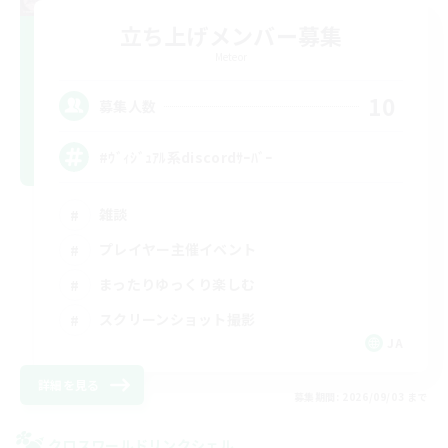
立ち上げメンバー募集
Meteor
10
募集人数
#ｳﾞｨｼﾞｭｱﾙ系discordｻｰﾊﾞｰ
雑談
プレイヤー主催イベント
まったりゆっくり楽しむ
スクリーンショット撮影
JA
詳細を見る
募集期間: 2026/09/03 まで
クロスワールドリンクシェル