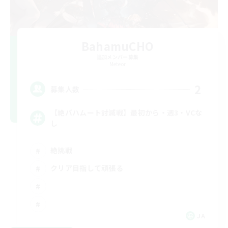
BahamuCHO
追加メンバー募集
Meteor
2
募集人数
【絶バハムート討滅戦】最初から・週3・VCな
し
絶挑戦
クリア目指して頑張る
JA