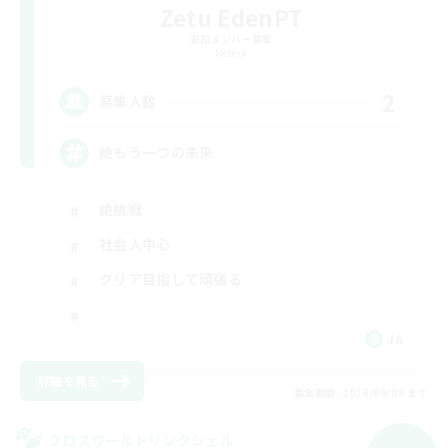
Zetu EdenPT
追加メンバー募集
Meteor
2
募集人数
絶もう一つの未来
絶挑戦
社会人中心
クリア目指して頑張る
JA
詳細を見る
募集期間: 2026/09/06 まで
クロスワールドリンクシェル