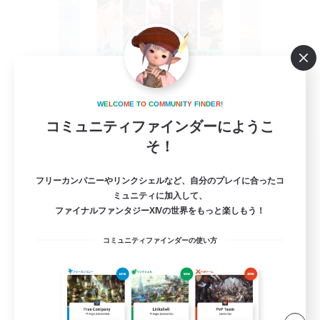
W
E
L
C
O
M
E
T
O
C
O
M
M
U
N
I
T
Y
F
I
N
D
E
R
!
コミュニティファインダーにようこ
Challenge Club
そ！
追加メンバー募集
Meteor
フリーカンパニーやリンクシェルなど、自分のプレイに合ったコ
ミュニティに加入して、
3
募集人数
ファイナルファンタジーXIVの世界をもっと楽しもう！
VCLS! 雑談や高難易度等一緒に楽しみません
コミュニティファインダーの使い方
か?
なんでも楽しむ
極挑戦