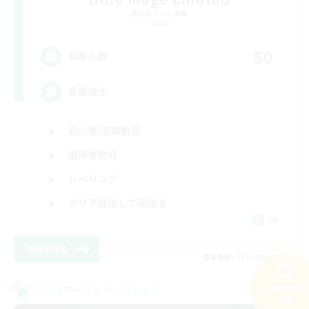
追加メンバー募集
Meteor
50
募集人数
青魔道士
初心者/若葉歓迎
復帰者歓迎
レベリング
クリア目指して頑張る
JA
詳細を見る
募集期間: 2026/09/05 まで
検索する
クロスワールドリンクシェル
46件
NEW