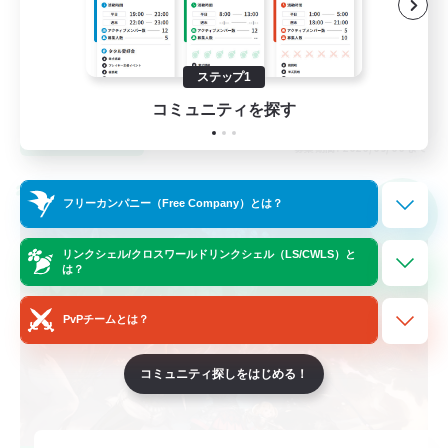
零式挑戦
クリア目指して頑張る
ステップ1
JA
コミュニティを探す
詳細を見る
募集期間: 2026/09/06 まで
クロスワールドリンクシェル
フリーカンパニー（Free Company）とは？
NEW
リンクシェル/クロスワールドリンクシェル（LS/CWLS）と
は？
PvPチームとは？
コミュニティ探しをはじめる！