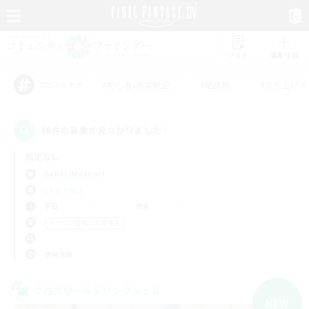
リスト
募集作成
#初心者/若葉歓迎
#絶挑戦
#立ち上げメ
アピールタグ
46件の募集が見つかりました！
指定なし
Belias (Meteor)
LS & CWLS
平日
週末
＃クリア目指して頑張る
使用言語
クロスワールドリンクシェル
NEW