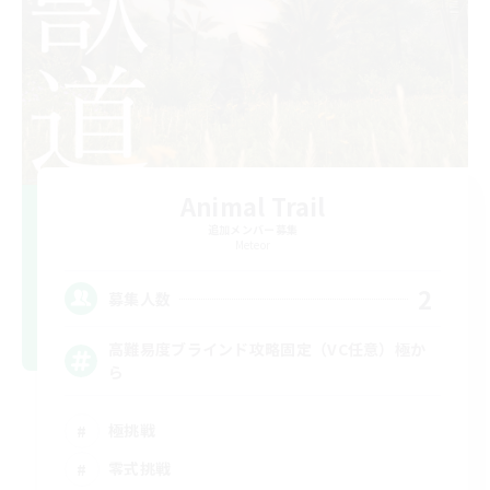
Animal Trail
追加メンバー募集
Meteor
2
募集人数
高難易度ブラインド攻略固定（VC任意）極か
ら
極挑戦
零式挑戦