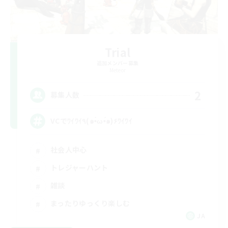
Trial
追加メンバー募集
Meteor
2
募集人数
VCでﾜｲﾜｲ٩(๑•̀ω•́๑)۶ﾜｲﾜｲ
社会人中心
トレジャーハント
雑談
まったりゆっくり楽しむ
JA