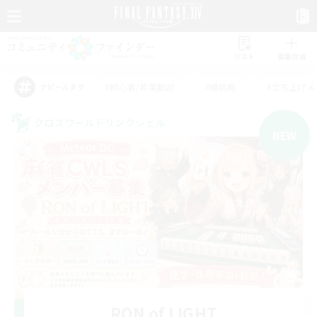
リスト
募集作成
#初心者/若葉歓迎
#絶挑戦
#立ち上げメ
アピールタグ
クロスワールドリンクシェル
NEW
RON of LIGHT