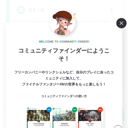
3
募集人数
VC有！ 攻略後、毎週の消化とマウント集
め！
W
E
L
C
O
M
E
T
O
C
O
M
M
U
N
I
T
Y
F
I
N
D
E
R
!
立ち上げメンバー募集
コミュニティファインダーにようこ
復帰者歓迎
そ！
零式挑戦
フリーカンパニーやリンクシェルなど、自分のプレイに合ったコ
クリア目指して頑張る
ミュニティに加入して、
JA
ファイナルファンタジーXIVの世界をもっと楽しもう！
詳細を見る
募集期間: 2026/09/07 まで
コミュニティファインダーの使い方
クロスワールドリンクシェル
NEW