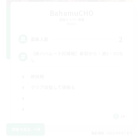
BahamuCHO
追加メンバー募集
Meteor
2
募集人数
【絶バハムート討滅戦】最初から・週3・VCな
し
絶挑戦
クリア目指して頑張る
JA
詳細を見る
募集期間: 2026/09/07 まで