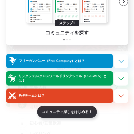
ステップ1
コミュニティを探す
multipurpose support
フリーカンパニー（Free Company）とは？
追加メンバー募集
Meteor
リンクシェル/クロスワールドリンクシェル（LS/CWLS）と
は？
2
募集人数
PvPチームとは？
蒼天までの若葉さん限定！未予習＆身内で進め
る場所♪
コミュニティ探しをはじめる！
初心者/若葉歓迎
レベリング