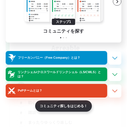
ステップ1
コミュニティを探す
Agreable
追加メンバー募集
Meteor
フリーカンパニー（Free Company）とは？
3
募集人数
リンクシェル/クロスワールドリンクシェル（LS/CWLS）と
は？
Discord
PvPチームとは？
初心者/若葉歓迎
コミュニティ探しをはじめる！
雑談
まったりゆっくり楽しむ