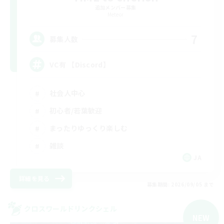
追加メンバー募集
Meteor
7
募集人数
VC有 【Discord】
社会人中心
初心者/若葉歓迎
まったりゆっくり楽しむ
雑談
JA
詳細を見る
募集期間: 2026/09/05 まで
クロスワールドリンクシェル
NEW