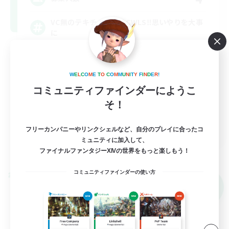
VC無のテキチャ中心のCWLS‼︎思いやりを大事
に
立ち上げメンバー募集
W
E
L
C
O
M
E
T
O
C
O
M
M
U
N
I
T
Y
F
I
N
D
E
R
!
社会人中心
コミュニティファインダーにようこ
初心者/若葉歓迎
そ！
なんでも楽しむ
JA
フリーカンパニーやリンクシェルなど、自分のプレイに合ったコ
ミュニティに加入して、
詳細を見る
ファイナルファンタジーXIVの世界をもっと楽しもう！
募集期間: 2026/09/05 まで
コミュニティファインダーの使い方
クロスワールドリンクシェル
NEW