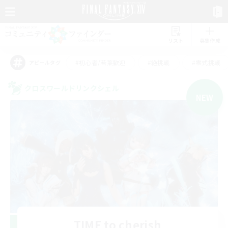
リスト
募集作成
#初心者/若葉歓迎
#絶挑戦
#零式挑戦
アピールタグ
クロスワールドリンクシェル
NEW
TIME to cherish