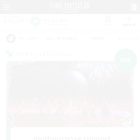
リスト
募集作成
#初心者/若葉歓迎
#絶挑戦
#立ち上げメ
アピールタグ
クロスワールドリンクシェル
NEW
multipurpose support