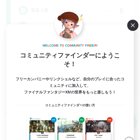
8
募集人数
VCあり
初心者/若葉歓迎
W
E
L
C
O
M
E
T
O
C
O
M
M
U
N
I
T
Y
F
I
N
D
E
R
!
まったりゆっくり楽しむ
コミュニティファインダーにようこ
そ！
社会人中心
クリア目指して頑張る
フリーカンパニーやリンクシェルなど、自分のプレイに合ったコ
JA
ミュニティに加入して、
ファイナルファンタジーXIVの世界をもっと楽しもう！
詳細を見る
募集期間: 2026/09/08 まで
コミュニティファインダーの使い方
クロスワールドリンクシェル
NEW