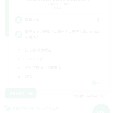
追加メンバー募集
Meteor
3
募集人数
蒼天までの若葉さん限定！未予習＆身内で進め
る場所♪
初心者/若葉歓迎
レベリング
クリア目指して頑張る
雑談
JA
詳細を見る
募集期間: 2026/09/08 まで
クロスワールドリンクシェル
NEW