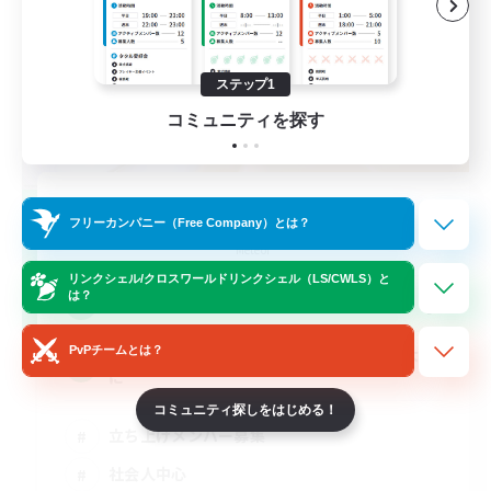
ステップ1
コミュニティを探す
Just flow & have fun
フリーカンパニー（Free Company）とは？
追加メンバー募集
Meteor
リンクシェル/クロスワールドリンクシェル（LS/CWLS）と
4
は？
募集人数
PvPチームとは？
VC無のテキチャ中心のCWLS‼︎思いやりを大事
に
コミュニティ探しをはじめる！
立ち上げメンバー募集
社会人中心