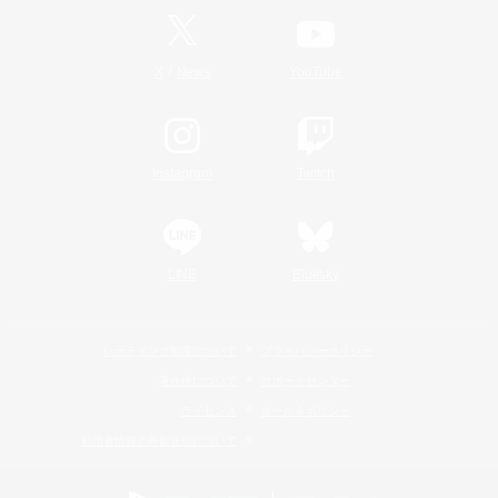
/
X
News
YouTube
Instagram
Twitch
LINE
Bluesky
レーティング制度について
プライバシーポリシー
著作権について
サポートセンター
ライセンス
ルール＆ポリシー
利用者情報の外部送信について