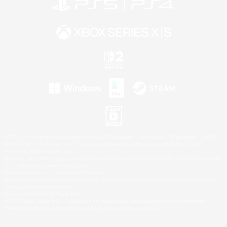
©2026 Sony Interactive Entertainment LLC."PlayStation Family Mark", "PlayStation", "PS5
logo", "PS5", "PS4 logo" and "PS4" are registered trademarks or trademarks of Sony
Interactive Entertainment Inc.
Microsoft, the XBOX Sphere mark, the Series X|S logo and XBOX Series X|S are trademarks
of the Microsoft group of companies.
Nintendo Switch is a trademark of Nintendo.
Windows is either a registered trademark or trademark of Microsoft Corporation in the United
States and/or other countries.
Mac is a trademark of Apple Inc.
©2026 Valve Corporation. Steam and the Steam logo are trademarks and/or registered
trademarks of Valve Corporation in the U.S. and/or other countries.