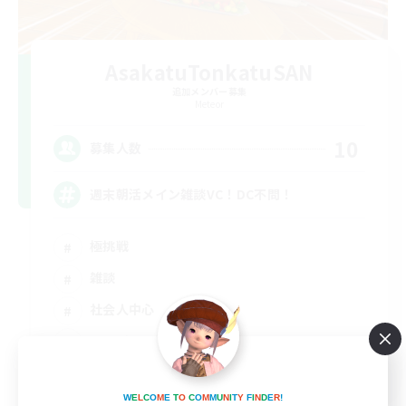
AsakatuTonkatuSAN
追加メンバー募集
Meteor
10
募集人数
週末朝活メイン雑談VC！DC不問！
極挑戦
雑談
社会人中心
トレジャーハント
JA
W
E
L
C
O
M
E
T
O
C
O
M
M
U
N
I
T
Y
F
I
N
D
E
R
!
詳細を見る