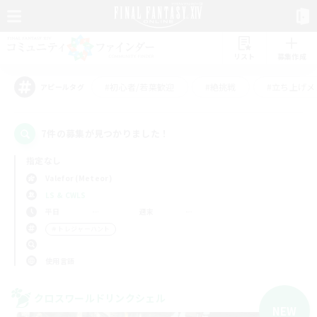
リスト
募集作成
#初心者/若葉歓迎
#絶挑戦
#立ち上げメ
アピールタグ
7件の募集が見つかりました！
指定なし
Valefor (Meteor)
LS & CWLS
平日
週末
＃トレジャーハント
使用言語
クロスワールドリンクシェル
NEW