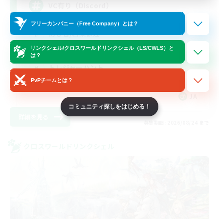
VC有り（Discord）
フリーカンパニー（Free Company）とは？
初心者/若葉歓迎
リンクシェル/クロスワールドリンクシェル（LS/CWLS）と
なんでも楽しむ
は？
トレジャーハント
PvPチームとは？
スクリーンショット撮影
JA
コミュニティ探しをはじめる！
詳細を見る
募集期間: 2026/08/24 まで
クロスワールドリンクシェル