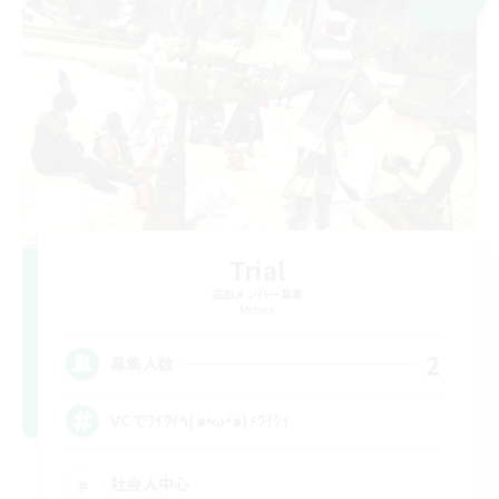
Trial
追加メンバー募集
Meteor
2
募集人数
VCでﾜｲﾜｲ٩(๑•̀ω•́๑)۶ﾜｲﾜｲ
社会人中心