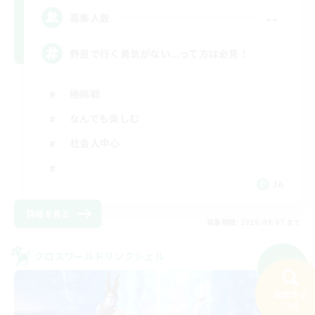
--
募集人数
野良で行く勇気がない...って方は必見！
極挑戦
なんでも楽しむ
社会人中心
JA
詳細を見る
募集期間: 2026/09/07 まで
クロスワールドリンクシェル
NEW
検索する
78件