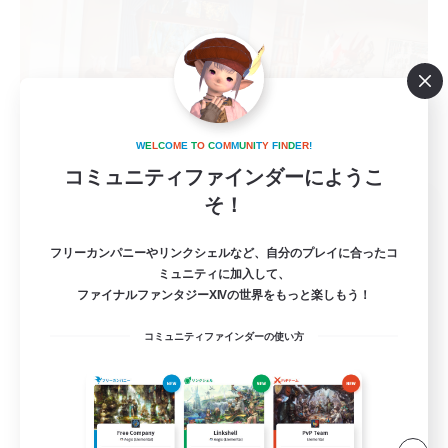
W
E
L
C
O
M
E
T
O
C
O
M
M
U
N
I
T
Y
F
I
N
D
E
R
!
コミュニティファインダーにようこ
そ！
chappi- meteo
追加メンバー募集
Meteor
フリーカンパニーやリンクシェルなど、自分のプレイに合ったコ
ミュニティに加入して、
--
募集人数
ファイナルファンタジーXIVの世界をもっと楽しもう！
コミュニティファインダーの使い方
VCあり
なんでも楽しむ
社会人中心