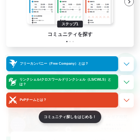
雑談
復帰者歓迎
ステップ1
JA
コミュニティを探す
詳細を見る
募集期間: 2026/09/07 まで
クロスワールドリンクシェル
NEW
フリーカンパニー（Free Company）とは？
リンクシェル/クロスワールドリンクシェル（LS/CWLS）と
は？
PvPチームとは？
コミュニティ探しをはじめる！