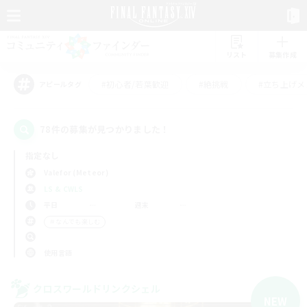
リスト
募集作成
#初心者/若葉歓迎
#絶挑戦
#立ち上げメ
アピールタグ
78件の募集が見つかりました！
指定なし
Valefor (Meteor)
LS & CWLS
平日
週末
＃なんでも楽しむ
使用言語
クロスワールドリンクシェル
NEW