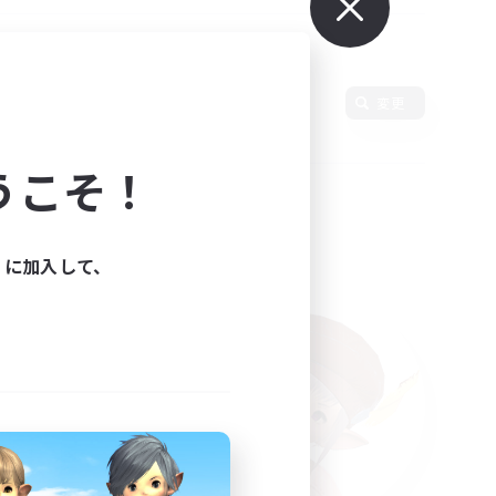
変更
うこそ！
ィに加入して、
た。