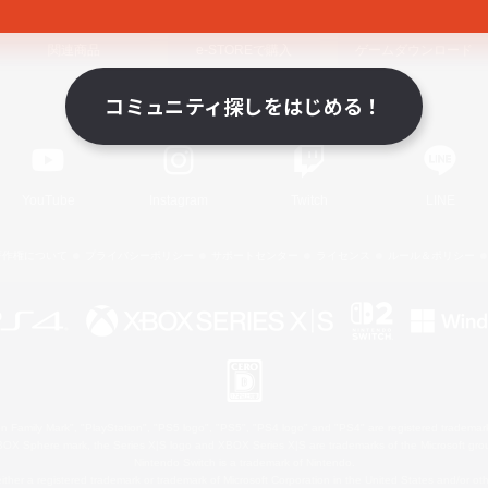
関連商品
e-STOREで購入
ゲームダウンロード
コミュニティ探しをはじめる！
Official Information
YouTube
Instagram
Twitch
LINE
著作権について
プライバシーポリシー
サポートセンター
ライセンス
ルール＆ポリシー
 Family Mark", "PlayStation", "PS5 logo", "PS5", "PS4 logo" and "PS4" are registered trademark
XBOX Sphere mark, the Series X|S logo and XBOX Series X|S are trademarks of the Microsoft gro
Nintendo Switch is a trademark of Nintendo.
ither a registered trademark or trademark of Microsoft Corporation in the United States and/or oth