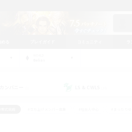
始める
プレイガイド
コミュニティ
ラ
WORLD
Belias
カンパニー
LS & CWLS
(2)
(30)
#零式挑戦
#立ち上げメンバー募集
#社会人中心
#まったり
#体験歓迎
#クラフター中心
#ギャザラー中心
#ロー
ング
#演奏
#ミラプリ（ミラージュプリズム）
#クリア目指