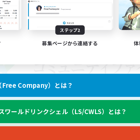
ステップ2
す
募集ページから連絡する
体
ree Company）とは？
スワールドリンクシェル（LS/CWLS）とは？
スマートフォン版へ