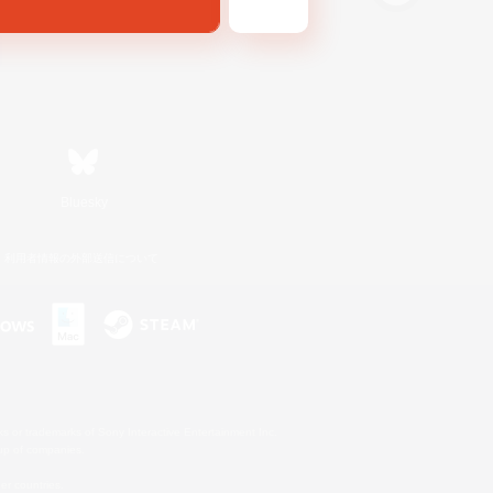
Bluesky
利用者情報の外部送信について
s or trademarks of Sony Interactive Entertainment Inc.
up of companies.
er countries.