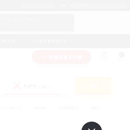
日本語
マイキャラクター情報をチェック！
ログイン
ンキング
ヘルプ＆サポート
新規募集を作成
リスト
ガイド
PvPチーム
検索
(0)
ゆっくり楽しむ
#極挑戦
#復帰者歓迎
#雑談
ルプレイ
#トレジャーハント
#レベリング
して頑張る
#プレイヤー主催イベント