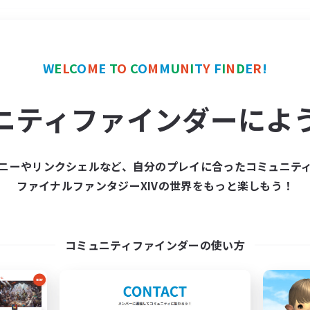
＃零式挑戦
使用言語
W
E
L
C
O
M
E
T
O
C
O
M
M
U
N
I
T
Y
F
I
N
D
E
R
!
ニティファインダーによ
ニーやリンクシェルなど、自分のプレイに合ったコミュニテ
ファイナルファンタジーXIVの世界をもっと楽しもう！
募集数 0件
集が見つかりませんでし
コミュニティファインダーの使い方
条件を変えて検索してみるでっす！