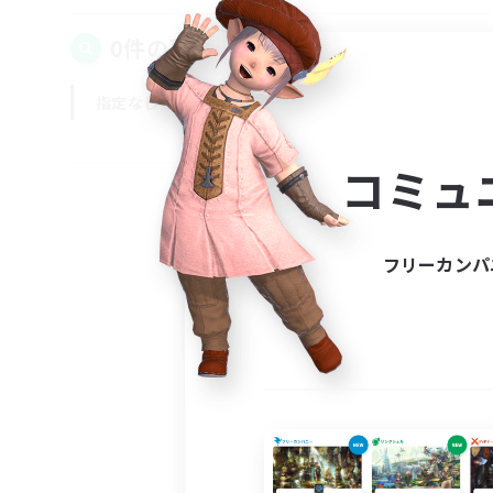
0件の募集が見つかりました！
指定なし
平日
週末
コミュ
フリーカンパ
募