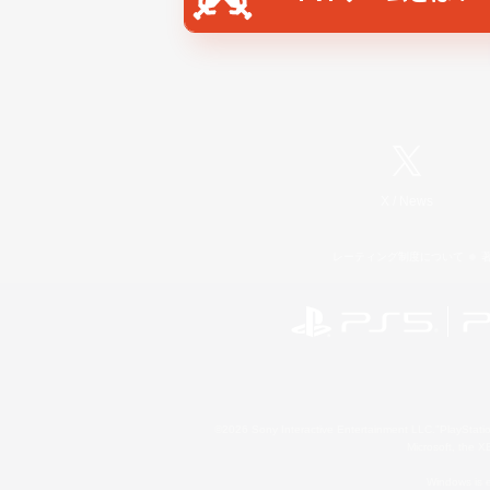
X
/
News
レーティング制度について
©2026 Sony Interactive Entertainment LLC."PlayStation
Microsoft, the 
Windows is e