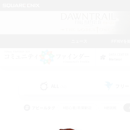
ニュース
FFXIVを
DATA CENTER
Meteor
ALL
フリー
(32)
アピールタグ
#初心者/若葉歓迎
#絶挑戦
#モブハント
#学生中心
#なんでも楽しむ
#スクリーンショット撮影
#ハウジ