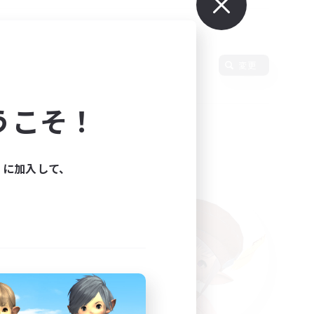
使用言語
変更
うこそ！
ィに加入して、
た。