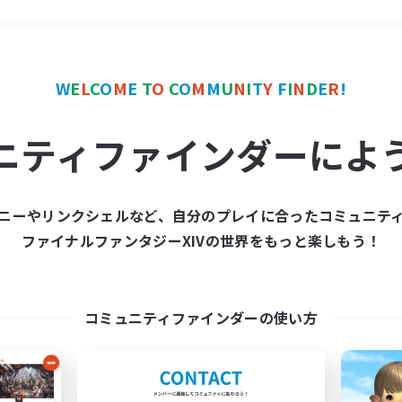
＃スクリーンショット撮影
W
E
L
C
O
M
E
T
O
C
O
M
M
U
N
I
T
Y
F
I
N
D
E
R
!
ニティファインダーによ
ニーやリンクシェルなど、自分のプレイに合ったコミュニテ
ファイナルファンタジーXIVの世界をもっと楽しもう！
募集数 0件
集が見つかりませんでし
コミュニティファインダーの使い方
条件を変えて検索してみるでっす！