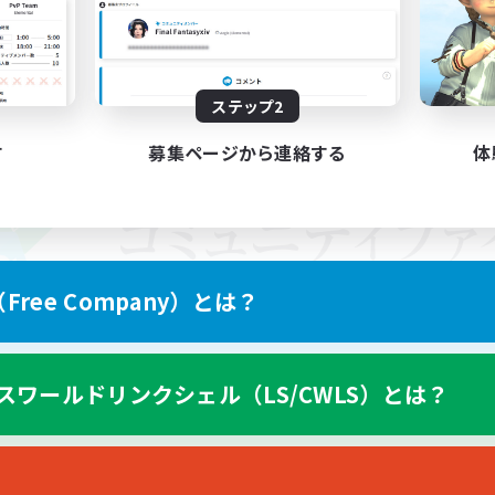
ステップ2
す
募集ページから連絡する
体
ree Company）とは？
スワールドリンクシェル（LS/CWLS）とは？
スマートフォン版へ