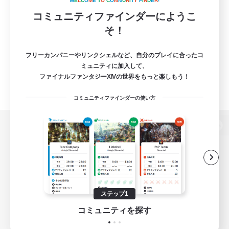
W
E
L
C
O
M
E
T
O
C
O
M
M
U
N
I
T
Y
F
I
N
D
E
R
!
コミュニティファインダーにようこ
そ！
フリーカンパニーやリンクシェルなど、自分のプレイに合ったコ
ミュニティに加入して、
ファイナルファンタジーXIVの世界をもっと楽しもう！
コミュニティファインダーの使い方
パソコン版へ
関連商品
e-STOREで購入
ステップ1
ゲームダウンロード
コミュニティを探す