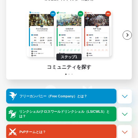
ゲームダウンロード
Official Information
/
X
News
YouTube
ステップ1
コミュニティを探す
Instagram
Twitch
フリーカンパニー（Free Company）とは？
LINE
Bluesky
リンクシェル/クロスワールドリンクシェル（LS/CWLS）と
は？
レーティング制度について
プライバシーポリシー
著作権について
サポートセンター
PvPチームとは？