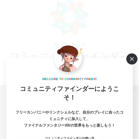
W
E
L
C
O
M
E
T
O
C
O
M
M
U
N
I
T
Y
F
I
N
D
E
R
!
コミュニティファインダーにようこ
そ！
パソコン版へ
フリーカンパニーやリンクシェルなど、自分のプレイに合ったコ
ミュニティに加入して、
ファイナルファンタジーXIVの世界をもっと楽しもう！
関連商品
e-STOREで購入
コミュニティファインダーの使い方