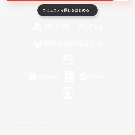
ライセンス
ルール＆ポリシー
利用者情報の外部送信について
コミュニティ探しをはじめる！
©2026 Sony Interactive Entertainment LLC."PlayStation Family Mark", "PlayStation", "PS5
logo", "PS5", "PS4 logo" and "PS4" are registered trademarks or trademarks of Sony
Interactive Entertainment Inc.
Microsoft, the XBOX Sphere mark, the Series X|S logo and XBOX Series X|S are trademarks
of the Microsoft group of companies.
Nintendo Switch is a trademark of Nintendo.
Windows is either a registered trademark or trademark of Microsoft Corporation in the United