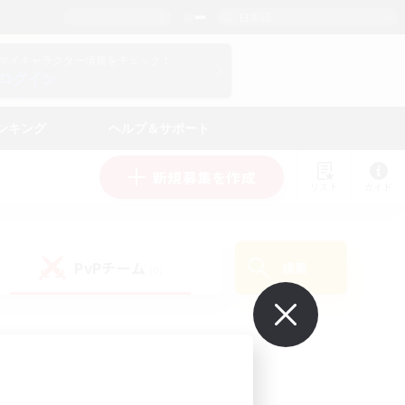
日本語
マイキャラクター情報をチェック！
ログイン
ンキング
ヘルプ＆サポート
新規募集を作成
リスト
ガイド
PvPチーム
検索
(0)
で