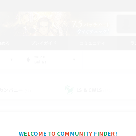
始める
プレイガイド
コミュニティ
ラ
WORLD
Belias
カンパニー
LS & CWLS
(32)
(189)
コミュニティファインダー
W
E
L
C
O
M
E
T
O
C
O
M
M
U
N
I
T
Y
F
I
N
D
E
R
!