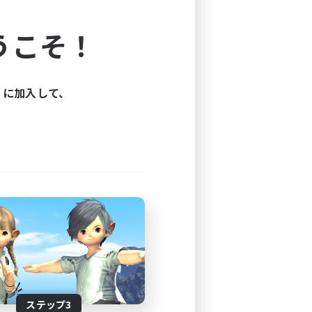
よう！
うこそ！
できます。
と楽しもう！
ィに加入して、
ステップ3