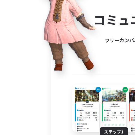
コミ
コミュ
コミュニ
自分に合っ
フリーカンパ
ステップ1