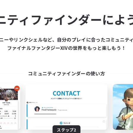
ュニティメンバーを集め
ニティファインダーによ
ティファインダーは、一緒に冒険する仲間を募集することが
た仲間を集めて、ファイナルファンタジーXIVの世界をもっ
ニーやリンクシェルなど、自分のプレイに合ったコミュニテ
ファイナルファンタジーXIVの世界をもっと楽しもう！
新規募集を作成する
コミュニティファインダーの使い方
ステップ2