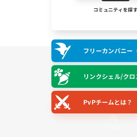
コミュニティを探
フリーカンパニー（F
リンクシェル/クロ
PvPチームとは？
X
/
News