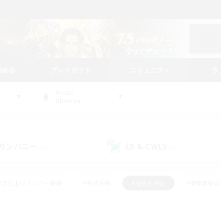
始める
プレイガイド
コミュニティ
ラ
WORLD
Shinryu
カンパニー
LS & CWLS
(20)
(67)
#立ち上げメンバー募集
#零式挑戦
#社会人中心
#復帰者歓迎
ギャザラー中心
#モブハント
#ロールプレイ
#体験歓迎
レジャーハント
#クリア目指して頑張る
#ミラプリ（ミラージュプリ