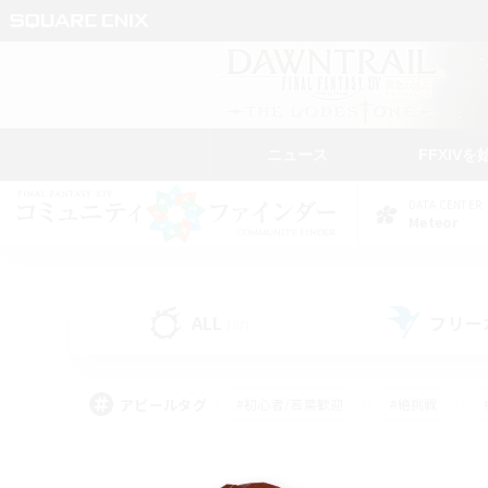
ニュース
FFXIVを
DATA CENTER
Meteor
ALL
フリー
(87)
アピールタグ
#初心者/若葉歓迎
#絶挑戦
#雑談
#なんでも楽しむ
#学生中心
#
#スクリーンショット撮影
#ト