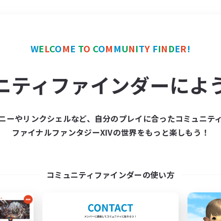
＃社会人中心
使用言語
W
E
L
C
O
M
E
T
O
C
O
M
M
U
N
I
T
Y
F
I
N
D
E
R
!
ニティファインダーによ
ニーやリンクシェルなど、自分のプレイに合ったコミュニテ
ファイナルファンタジーXIVの世界をもっと楽しもう！
募集数 0件
集が見つかりませんでし
コミュニティファインダーの使い方
条件を変えて検索してみるでっす！