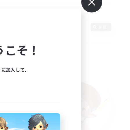
変更
うこそ！
ィに加入して、
た。