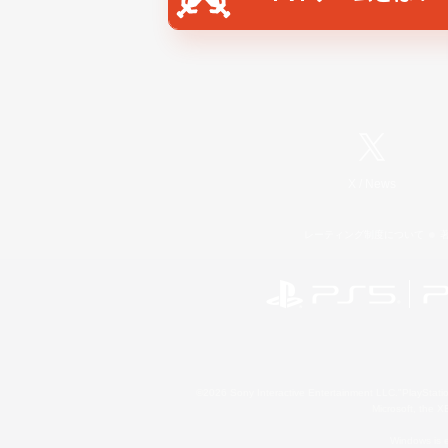
X
/
News
レーティング制度について
©2026 Sony Interactive Entertainment LLC."PlayStation
Microsoft, the 
Windows is e