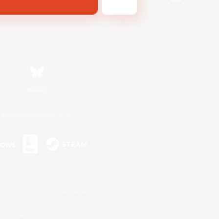
Bluesky
利用者情報の外部送信について
s or trademarks of Sony Interactive Entertainment Inc.
up of companies.
er countries.