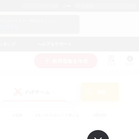
日本語
マイキャラクター情報をチェック！
ログイン
ンキング
ヘルプ＆サポート
新規募集を作成
リスト
ガイド
PvPチーム
検索
(0)
#演奏
#まったりゆっくり楽しむ
#極挑戦
#ハウジング
#レベリング
#クラフター中心
ズム）
#プレイヤー主催イベント