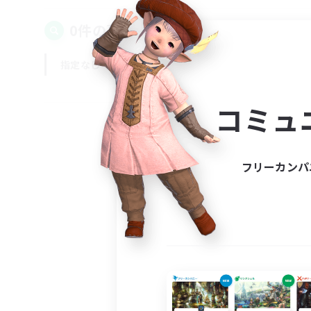
0件の募集が見つかりました！
指定なし
平日
週末
コミュ
フリーカンパ
募