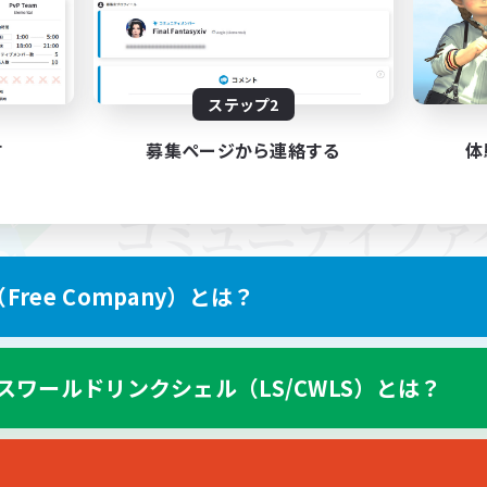
ステップ2
す
募集ページから連絡する
体
ree Company）とは？
スワールドリンクシェル（LS/CWLS）とは？
スマートフォン版へ