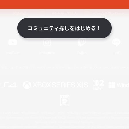
関連商品
e-STOREで購入
ゲームダウンロード
コミュニティ探しをはじめる！
Official Information
YouTube
Instagram
Twitch
LINE
著作権について
プライバシーポリシー
サポートセンター
ライセンス
ルール＆ポリシー
 Family Mark", "PlayStation", "PS5 logo", "PS5", "PS4 logo" and "PS4" are registered trademark
XBOX Sphere mark, the Series X|S logo and XBOX Series X|S are trademarks of the Microsoft gro
Nintendo Switch is a trademark of Nintendo.
ither a registered trademark or trademark of Microsoft Corporation in the United States and/or oth