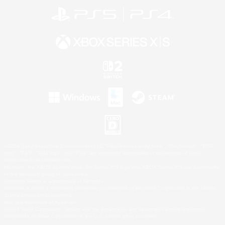
©2026 Sony Interactive Entertainment LLC."PlayStation Family Mark", "PlayStation", "PS5
logo", "PS5", "PS4 logo" and "PS4" are registered trademarks or trademarks of Sony
Interactive Entertainment Inc.
Microsoft, the XBOX Sphere mark, the Series X|S logo and XBOX Series X|S are trademarks
of the Microsoft group of companies.
Nintendo Switch is a trademark of Nintendo.
Windows is either a registered trademark or trademark of Microsoft Corporation in the United
States and/or other countries.
Mac is a trademark of Apple Inc.
©2026 Valve Corporation. Steam and the Steam logo are trademarks and/or registered
trademarks of Valve Corporation in the U.S. and/or other countries.