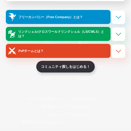
Official Information
フリーカンパニー（Free Company）とは？
/
X
News
YouTube
リンクシェル/クロスワールドリンクシェル（LS/CWLS）と
は？
PvPチームとは？
Instagram
Twitch
コミュニティ探しをはじめる！
LINE
Bluesky
レーティング制度について
プライバシーポリシー
著作権について
サポートセンター
ライセンス
ルール＆ポリシー
利用者情報の外部送信について