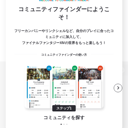
W
E
L
C
O
M
E
T
O
C
O
M
M
U
N
I
T
Y
F
I
N
D
E
R
!
コミュニティファインダーにようこ
そ！
フリーカンパニーやリンクシェルなど、自分のプレイに合ったコ
ミュニティに加入して、
ファイナルファンタジーXIVの世界をもっと楽しもう！
コミュニティファインダーの使い方
パソコン版へ
関連商品
e-STOREで購入
ステップ1
ゲームダウンロード
コミュニティを探す