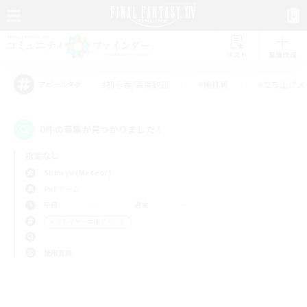
リスト
募集作成
#初心者/若葉歓迎
#絶挑戦
#立ち上げメ
アピールタグ
0件の募集が見つかりました！
指定なし
Shinryu (Meteor)
PvPチーム
平日
週末
＃プレイヤー主催イベント
使用言語