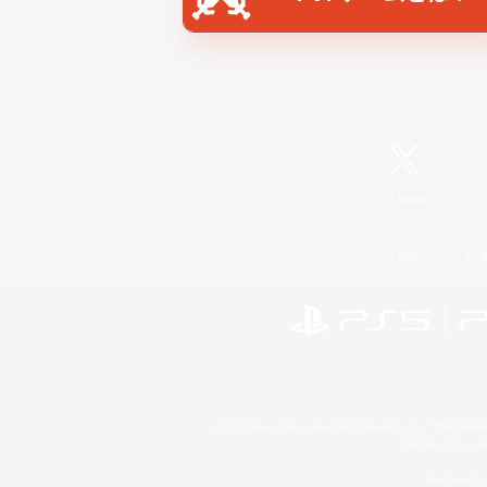
X
/
News
レーティング制度について
©2026 Sony Interactive Entertainment LLC."PlayStation
Microsoft, the 
Windows is e