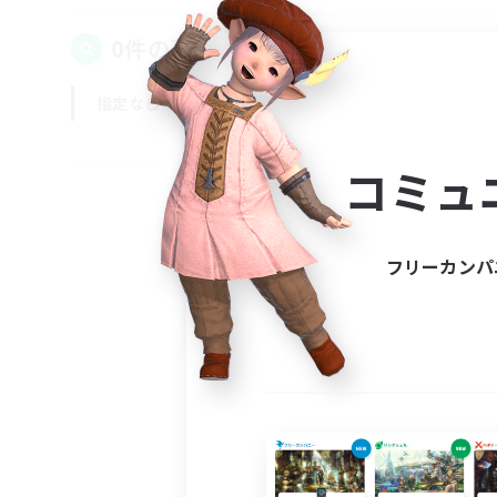
0件の募集が見つかりました！
指定なし
平日
週末
コミュ
フリーカンパ
募