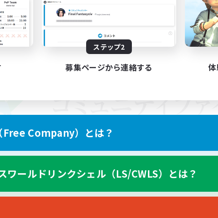
ステップ2
す
募集ページから連絡する
体
ree Company）とは？
スワールドリンクシェル（LS/CWLS）とは？
スマートフォン版へ