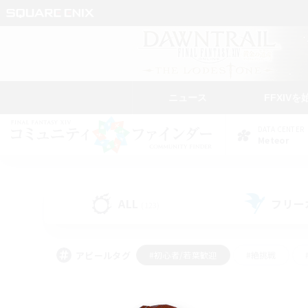
ニュース
FFXIVを
DATA CENTER
Meteor
ALL
フリー
(123)
アピールタグ
#初心者/若葉歓迎
#絶挑戦
#学生中心
#なんでも楽しむ
#モブハント
#
#演奏
#ミラプリ（ミラ