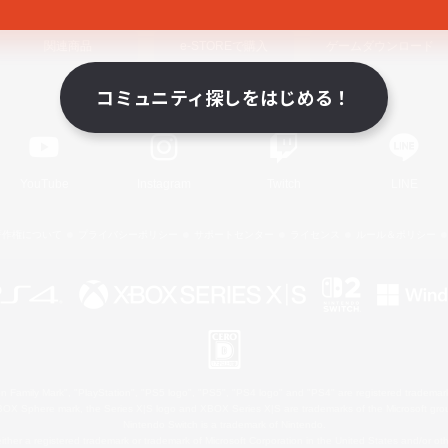
関連商品
e-STOREで購入
ゲームダウンロード
コミュニティ探しをはじめる！
Official Information
YouTube
Instagram
Twitch
LINE
著作権について
プライバシーポリシー
サポートセンター
ライセンス
ルール＆ポリシー
 Family Mark", "PlayStation", "PS5 logo", "PS5", "PS4 logo" and "PS4" are registered trademark
XBOX Sphere mark, the Series X|S logo and XBOX Series X|S are trademarks of the Microsoft gro
Nintendo Switch is a trademark of Nintendo.
ither a registered trademark or trademark of Microsoft Corporation in the United States and/or oth