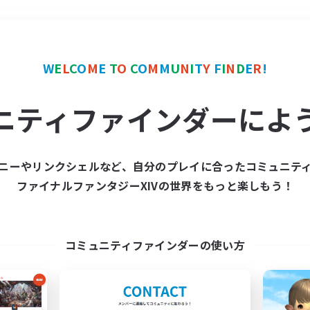
＃初心者/若葉歓迎
使用
W
E
L
C
O
M
E
T
O
C
O
M
M
U
N
I
T
Y
F
I
N
D
E
R
!
ニティファインダーによ
ニーやリンクシェルなど、自分のプレイに合ったコミュニテ
ファイナルファンタジーXIVの世界をもっと楽しもう！
募集数 0件
集が見つかりませんでし
コミュニティファインダーの使い方
条件を変えて検索してみるでっす！