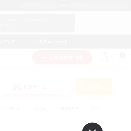
日本語
マイキャラクター情報をチェック！
ログイン
ンキング
ヘルプ＆サポート
新規募集を作成
リスト
ガイド
PvPチーム
検索
(0)
ゆっくり楽しむ
#極挑戦
#復帰者歓迎
#雑談
#ハウジング
#トレジャーハント
#レベリング
#プレイヤー主催イベント