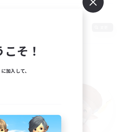
言語
変更
うこそ！
ィに加入して、
た。