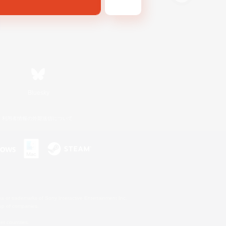
Bluesky
利用者情報の外部送信について
s or trademarks of Sony Interactive Entertainment Inc.
up of companies.
er countries.