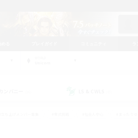
始める
プレイガイド
コミュニティ
ラ
WORLD
Unicorn
カンパニー
LS & CWLS
(36)
(87)
#立ち上げメンバー募集
#零式挑戦
#社会人中心
#まったり
体験歓迎
#クラフター中心
#ロールプレイ
#ギャザラー中心
ージュプリズム）
#スクリーンショット撮影
#クリア目指して頑張る