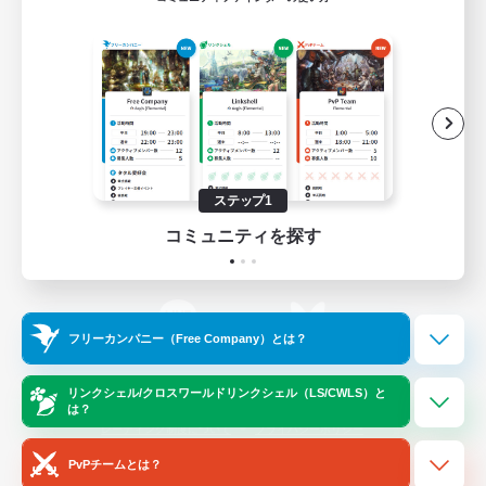
ゲームダウンロード
Official Information
/
X
News
YouTube
ステップ1
コミュニティを探す
Instagram
Twitch
フリーカンパニー（Free Company）とは？
LINE
Bluesky
リンクシェル/クロスワールドリンクシェル（LS/CWLS）と
は？
レーティング制度について
プライバシーポリシー
著作権について
サポートセンター
PvPチームとは？