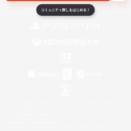
ライセンス
ルール＆ポリシー
利用者情報の外部送信について
コミュニティ探しをはじめる！
©2026 Sony Interactive Entertainment LLC."PlayStation Family Mark", "PlayStation", "PS5
logo", "PS5", "PS4 logo" and "PS4" are registered trademarks or trademarks of Sony
Interactive Entertainment Inc.
Microsoft, the XBOX Sphere mark, the Series X|S logo and XBOX Series X|S are trademarks
of the Microsoft group of companies.
Nintendo Switch is a trademark of Nintendo.
Windows is either a registered trademark or trademark of Microsoft Corporation in the United