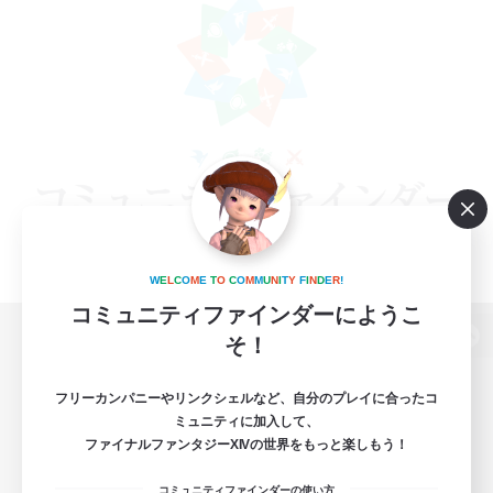
W
E
L
C
O
M
E
T
O
C
O
M
M
U
N
I
T
Y
F
I
N
D
E
R
!
コミュニティファインダーにようこ
そ！
パソコン版へ
フリーカンパニーやリンクシェルなど、自分のプレイに合ったコ
ミュニティに加入して、
ファイナルファンタジーXIVの世界をもっと楽しもう！
関連商品
e-STOREで購入
コミュニティファインダーの使い方