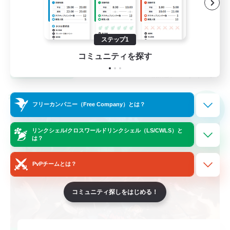
クリア目指して頑張る
雑談
ステップ1
JA
コミュニティを探す
詳細を見る
募集期間: 2026/09/08 まで
クロスワールドリンクシェル
フリーカンパニー（Free Company）とは？
NEW
リンクシェル/クロスワールドリンクシェル（LS/CWLS）と
は？
PvPチームとは？
コミュニティ探しをはじめる！