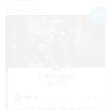
フリーカンパニー
NEW
El Nido Diario
追加メンバー募集
Belias [Meteor]
3
募集人数
ネタバレ配慮を徹底！若葉･熟練･復帰を問いま