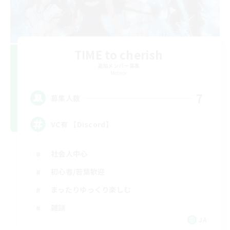
TIME to cherish
追加メンバー募集
Meteor
7
募集人数
VC有 【Discord】
社会人中心
初心者/若葉歓迎
まったりゆっくり楽しむ
雑談
JA