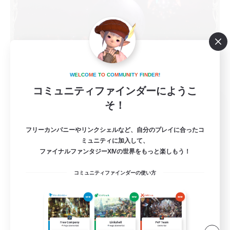
W
E
L
C
O
M
E
T
O
C
O
M
M
U
N
I
T
Y
F
I
N
D
E
R
!
コミュニティファインダーにようこ
multipurpose support
そ！
追加メンバー募集
Meteor
フリーカンパニーやリンクシェルなど、自分のプレイに合ったコ
ミュニティに加入して、
3
募集人数
ファイナルファンタジーXIVの世界をもっと楽しもう！
蒼天までの若葉さん限定！未予習＆身内で進め
コミュニティファインダーの使い方
る場所♪
初心者/若葉歓迎
レベリング