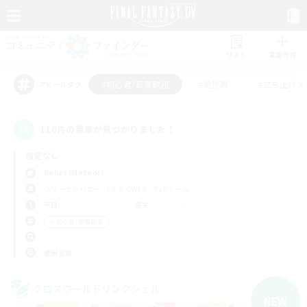
リスト
募集作成
#初心者/若葉歓迎
#絶挑戦
#立ち上げメ
アピールタグ
116件の募集が見つかりました！
指定なし
Belias (Meteor)
フリーカンパニー
LS & CWLS
PvPチーム
平日
週末
＃初心者/若葉歓迎
使用言語
クロスワールドリンクシェル
NEW