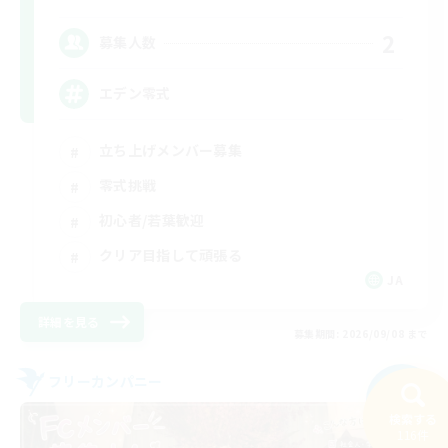
2
募集人数
エデン零式
立ち上げメンバー募集
零式挑戦
初心者/若葉歓迎
クリア目指して頑張る
JA
詳細を見る
募集期間: 2026/09/08 まで
フリーカンパニー
NEW
検索する
116件