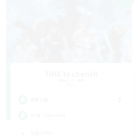
TIME to cherish
追加メンバー募集
Meteor
7
募集人数
VC有 【Discord】
社会人中心