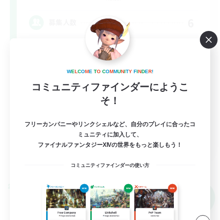
6
募集人数
RPer限定の募集です
W
E
L
C
O
M
E
T
O
C
O
M
M
U
N
I
T
Y
F
I
N
D
E
R
!
まったりゆっくり楽しむ
コミュニティファインダーにようこ
ロールプレイ
そ！
初心者/若葉歓迎
フリーカンパニーやリンクシェルなど、自分のプレイに合ったコ
ミュニティに加入して、
JA
ファイナルファンタジーXIVの世界をもっと楽しもう！
詳細を見る
募集期間: 2026/09/05 まで
コミュニティファインダーの使い方
クロスワールドリンクシェル
NEW