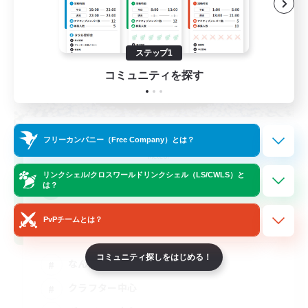
ステップ1
コミュニティを探す
立ち上げメンバー募集
フリーカンパニー（Free Company）とは？
Meteor
リンクシェル/クロスワールドリンクシェル（LS/CWLS）と
4
は？
募集人数
PvPチームとは？
グリーナー商会Meteor支部
コミュニティ探しをはじめる！
なんでも楽しむ
クラフター中心