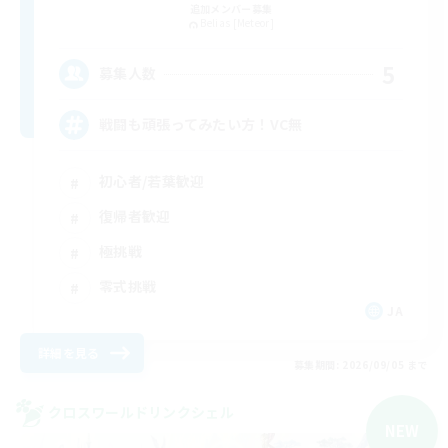
追加メンバー募集
Belias [Meteor]
5
募集人数
戦闘も頑張ってみたい方！VC無
初心者/若葉歓迎
復帰者歓迎
極挑戦
零式挑戦
JA
詳細を見る
募集期間: 2026/09/05 まで
クロスワールドリンクシェル
NEW