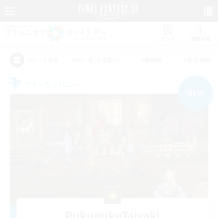
リスト
募集作成
#初心者/若葉歓迎
#絶挑戦
#零式挑戦
アピールタグ
フリーカンパニー
NEW
PukupukuTaiyaki