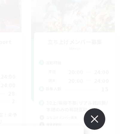
port
立ち上げメンバー募集
Meteor
活動時間
20:00
24:00
平日
24:00
20:00
24:00
週末
24:00
15
募集人数
28
2
30上/挨拶不要/リアル雑談無/
本題のみの戦闘互助
定！未予
立ち上げメンバー募集
♪
復帰者歓迎
社会人中心