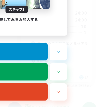
活動時間
ステップ3
23:00
21:00
24:00
平日
験してみる＆加入する
23:00
21:00
24:00
週末
10
10
アクティブメンバー数
10
1
募集人数
まったりのんびりエオルゼアラ
イフ！
社会人中心
復帰者歓迎
初心者/若葉歓迎
まったりゆっくり楽しむ
JA
JA
26/09/05 まで
募集期間: 2026/09/05 まで
クロスワールドリンクシェル