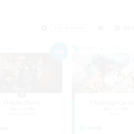
＃初心者/若葉歓迎
使用
カンパニー
クロスワールドリンクシェル
NEW
El Nido Diario
Challenge Cara
追加メンバー募集
追加メンバー募集
Belias [Meteor]
Meteor
活動時間
動時間