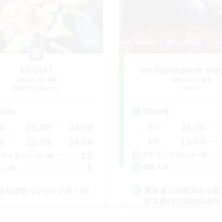
EGOIST
multipurpose sup
追加メンバー募集
追加メンバー募集
Belias [Meteor]
Meteor
活動時間
動時間
21:00
21:00
24:00
平日
日
12:00
21:00
24:00
週末
末
10
アクティブメンバー数
クティブメンバー数
5
募集人数
集人数
蒼天までの若葉さん限
闘も頑張ってみたい方！VC
習＆身内で進める場所
初心者/若葉歓迎
者/若葉歓迎