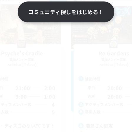
NEW
コミュニティ探しをはじめる！
Psyche's Cradle
Re.Gardens
追加メンバー募集
追加メンバー募集
Belias [Meteor]
Belias [Meteor]
動時間
活動時間
21:00
2:00
20:00
日
平日
9:00
1:00
20:00
末
週末
4
クティブメンバー数
アクティブメンバー数
5
集人数
募集人数
C・ディスコのないFCです！
若葉さん限定