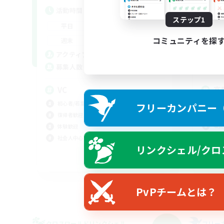
活動時間
活
ステップ1
18:00
23:00
平日
平
8:00
23:00
コミュニティを探
週末
週
6
アクティブメンバー数
ア
4
募集人数
募
VC
高
（
初心者/若葉歓迎
フリーカンパニー（F
極挑
復帰者歓迎
零式
体験歓迎
初心
社会人中心
リンクシェル/クロ
クリ
JA
募集期間: 2026/09/05 まで
PvPチームとは？
クロスワールドリンクシェル
フリー