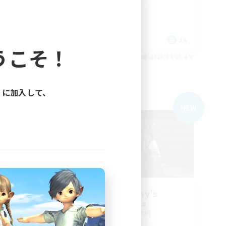
初心者/若葉歓迎
JA
JA
うこそ！
26/09/05 まで
募集期間: 2026/09/05 まで
ィに加入して、
フリーカンパニー
NEW
NEW
ki
Smile Alway's
追加メンバー募集
Belias [Meteor]