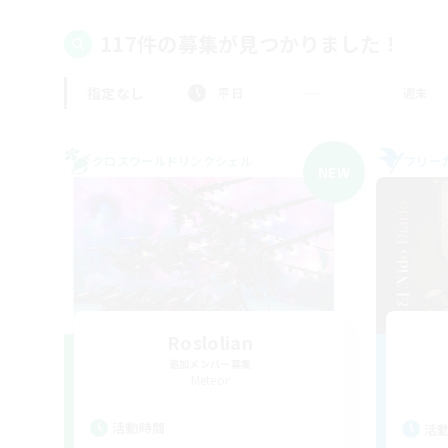
117件の募集が見つかりました！
指定なし
平日
週末
クロスワールドリンクシェル
フリー
NEW
Roslolian
追加メンバー募集
Meteor
活動時間
活