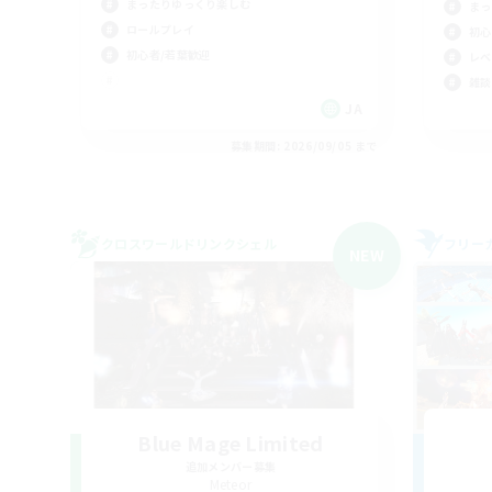
まったりゆっくり楽しむ
まっ
ロールプレイ
初心
初心者/若葉歓迎
レベ
雑談
JA
募集期間: 2026/09/05 まで
クロスワールドリンクシェル
フリー
NEW
Blue Mage Limited
追加メンバー募集
Meteor