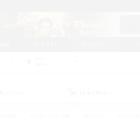
始める
プレイガイド
コミュニティ
ラ
WORLD
Belias
カンパニー
LS & CWLS
(28)
(89)
#零式挑戦
#立ち上げメンバー募集
#社会人中心
#まったり
#体験歓迎
#クラフター中心
#ギャザラー中心
#ロー
ング
#演奏
#ミラプリ（ミラージュプリズム）
#クリア目指