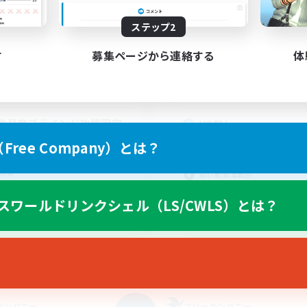
動時間
活動時間
ステップ2
--:--
--:--
0:00
日
平日
21:00
1:00
す
募集ページから連絡する
体
0:00
末
週末
13
クティブメンバー数
アクティブメンバー数
2
集人数
募集人数
難易度ブラインド攻略固定
VC無し
VC任意）極から
ree Company）とは？
雑談
戦
まったりゆっくり楽しむ
挑戦
初心者/若葉歓迎
者/若葉歓迎
復帰者歓迎
スワールドリンクシェル（LS/CWLS）とは？
ア目指して頑張る
JA
募集期間: 2026/09/05 まで
募集期間: 20
カンパニー
フリーカンパニー