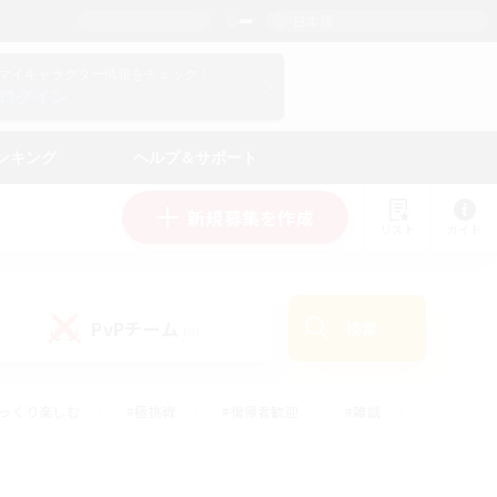
日本語
マイキャラクター情報をチェック！
ログイン
ンキング
ヘルプ＆サポート
新規募集を作成
リスト
ガイド
PvPチーム
検索
(0)
ゆっくり楽しむ
#極挑戦
#復帰者歓迎
#雑談
ルプレイ
#トレジャーハント
#レベリング
して頑張る
#プレイヤー主催イベント