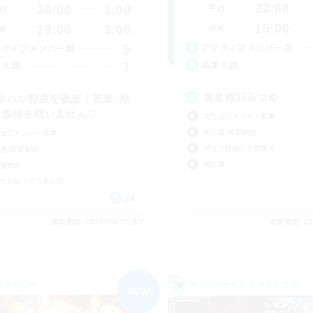
22:00
20:00
1:00
平日
日
19:00
19:00
3:00
週末
末
5
アクティブメンバー数
クティブメンバー数
3
募集人数
集人数
黄金極羽あつめ
タバレ配慮を徹底！若葉･熟
･復帰を問いません◎
立ち上げメンバー募集
初心者/若葉歓迎
上げメンバー募集
クリア目指して頑張る
者/若葉歓迎
極挑戦
者歓迎
たりゆっくり楽しむ
JA
募集期間: 2026/09/05 まで
募集期間: 20
カンパニー
クロスワールドリンクシェル
NEW