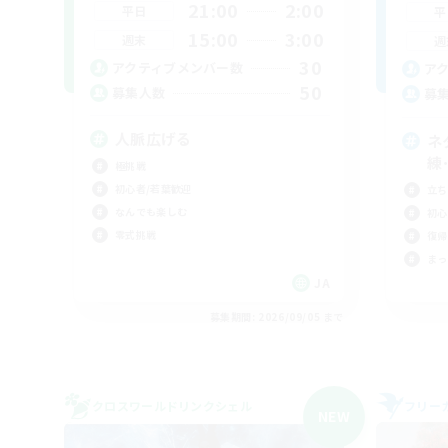
21:00
2:00
平日
平
15:00
3:00
週末
週
30
アクティブメンバー数
ア
50
募集人数
募
人脈広げる
ネ
練
極挑戦
初心者/若葉歓迎
立ち
なんでも楽しむ
初心
零式挑戦
復帰
まっ
JA
募集期間: 2026/09/05 まで
クロスワールドリンクシェル
フリー
NEW