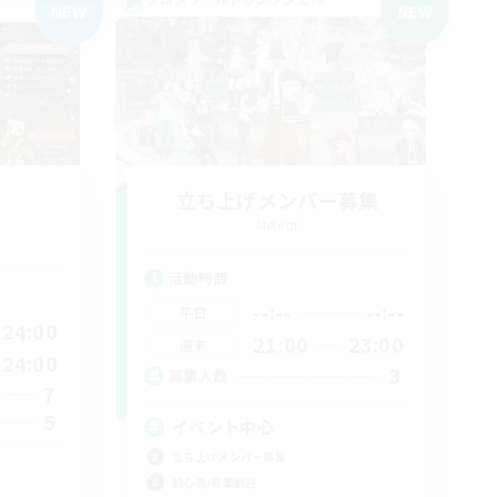
NEW
NEW
立ち上げメンバー募集
Meteor
活動時間
--:--
--:--
平日
24:00
21:00
23:00
週末
24:00
3
募集人数
7
5
イベント中心
立ち上げメンバー募集
初心者/若葉歓迎