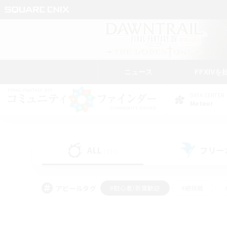
ニュース
FFXIVを
DATA CENTER
Meteor
ALL
フリー
(117)
アピールタグ
#初心者/若葉歓迎
#絶挑戦
#モブハント
#学生中心
#なんでも楽しむ
#スクリーンショット撮影
#ハウジ