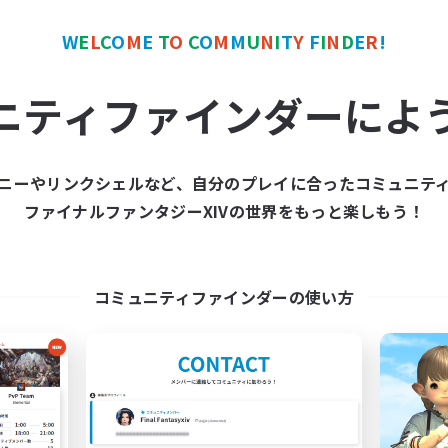
レベリング
者歓迎
クリア目指して頑張る
戦
W
E
L
C
O
M
E
T
O
C
O
M
M
U
N
I
T
Y
F
I
N
D
E
R
!
雑談
挑戦
JA
ニティファインダーによ
募集期間: 2026/09/05 まで
募集期間: 20
ニーやリンクシェルなど、自分のプレイに合ったコミュニテ
ワールドリンクシェル
フリーカンパニー
ファイナルファンタジーXIVの世界をもっと楽しもう！
NEW
コミュニティファインダーの使い方
Animal Trail
PukupukuTaiya
追加メンバー募集
追加メンバー募集
Meteor
Belias [Meteor]