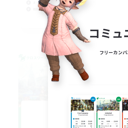
まったりゆっくり楽しむ
復帰
雑談
極挑
零式
JA
コミュ
募集期間: 2026/09/05 まで
フリーカンパ
クロスワールドリンクシェル
クロス
NEW
Nyokki
追加メンバー募集
Meteor