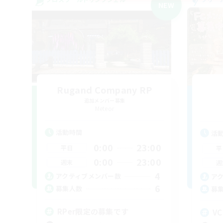
NEW
Rugand Company RP
追加メンバー募集
Meteor
活動時間
活
0:00
23:00
平日
平
0:00
23:00
週末
週
4
アクティブメンバー数
ア
6
募集人数
募
RPer限定の募集です
V