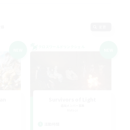
言語
変更
クロスワールドリンクシェル
NEW
NEW
van
Survivors of Light
追加メンバー募集
Meteor
活動時間