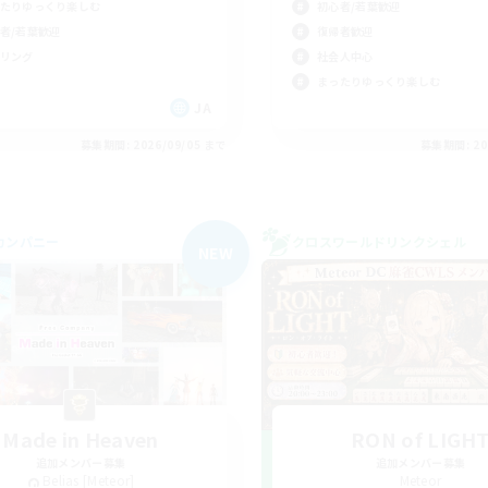
たりゆっくり楽しむ
初心者/若葉歓迎
者/若葉歓迎
復帰者歓迎
リング
社会人中心
まったりゆっくり楽しむ
JA
募集期間: 2026/09/05 まで
募集期間: 20
カンパニー
クロスワールドリンクシェル
NEW
Made in Heaven
RON of LIGH
追加メンバー募集
追加メンバー募集
Belias [Meteor]
Meteor