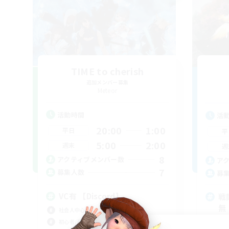
TIME to cherish
追加メンバー募集
Meteor
活動時間
活
20:00
1:00
平日
平
5:00
2:00
週末
週
8
アクティブメンバー数
ア
7
募集人数
募
VC有 【Discord】
戦
無
社会人中心
初心者/若葉歓迎
初心