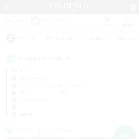
リスト
募集作成
#初心者/若葉歓迎
#絶挑戦
#立ち上げメ
アピールタグ
3件の募集が見つかりました！
指定なし
Belias (Meteor)
フリーカンパニー
LS & CWLS
PvPチーム
平日
週末
＃ギャザラー中心
使用言語
クロスワールドリンクシェル
NEW