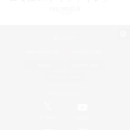
パソコン版へ
関連商品
e-STOREで購入
ゲームダウンロード
Official Information
/
X
News
YouTube