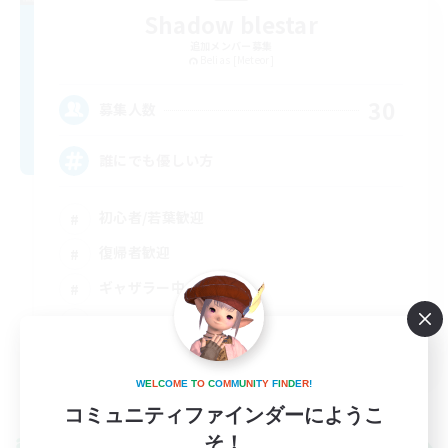
Shadow blestar
追加メンバー募集
Belias [Meteor]
30
募集人数
誰にでも優しい方
初心者/若葉歓迎
復帰者歓迎
ギャザラー中心
クラフター中心
JA
W
E
L
C
O
M
E
T
O
C
O
M
M
U
N
I
T
Y
F
I
N
D
E
R
!
詳細を見る
募集期間: 2026/09/05 まで
コミュニティファインダーにようこ
そ！