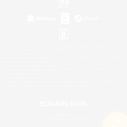
©2026 Sony Interactive Entertainment LLC."PlayStation Family Mark", "PlayStation", "PS5
logo", "PS5", "PS4 logo" and "PS4" are registered trademarks or trademarks of Sony
Interactive Entertainment Inc.
Microsoft, the XBOX Sphere mark, the Series X|S logo and XBOX Series X|S are trademarks
of the Microsoft group of companies.
Nintendo Switch is a trademark of Nintendo.
Windows is either a registered trademark or trademark of Microsoft Corporation in the United
States and/or other countries.
Mac is a trademark of Apple Inc.
©2026 Valve Corporation. Steam and the Steam logo are trademarks and/or registered
trademarks of Valve Corporation in the U.S. and/or other countries.
© SQUARE ENIX
LOGO ILLUSTRATION:© YOSHITAKA AMANO
検索する