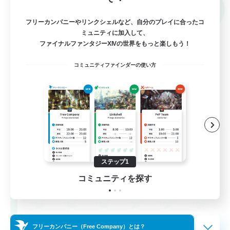
クロスワールドリンクシェル
NEW
フリーカンパニーやリンクシェルなど、自分のプレイに合ったコ
ミュニティに加入して、
ファイナルファンタジーXIVの世界をもっと楽しもう！
コミュニティファインダーの使い方
立ち上げメンバー募集
Meteor
ステップ1
3
募集人数
コミュニティを探す
ギャザラー中心
フリーカンパニー（Free Company）とは？