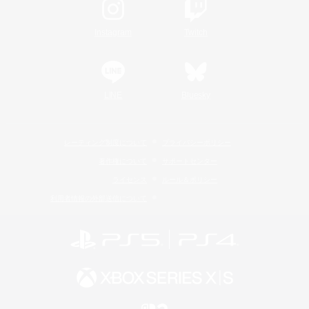
Instagram
Twitch
LINE
Bluesky
レーティング制度について
プライバシーポリシー
著作権について
サポートセンター
ライセンス
ルール＆ポリシー
利用者情報の外部送信について