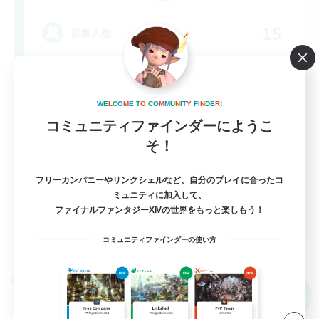
15
募集人数
基本VCなし！戦闘苦手ギミック不安歓迎！極
と零式
W
E
L
C
O
M
E
T
O
C
O
M
M
U
N
I
T
Y
F
I
N
D
E
R
!
クリア目指して頑張る
コミュニティファインダーにようこ
社会人中心
そ！
まったりゆっくり楽しむ
フリーカンパニーやリンクシェルなど、自分のプレイに合ったコ
零式挑戦
ミュニティに加入して、
JA
ファイナルファンタジーXIVの世界をもっと楽しもう！
詳細を見る
コミュニティファインダーの使い方
募集期間: 2026/09/06 まで
クロスワールドリンクシェル
NEW