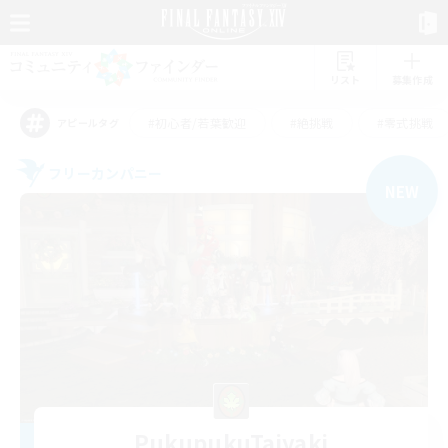
リスト
募集作成
#初心者/若葉歓迎
#絶挑戦
#零式挑戦
アピールタグ
フリーカンパニー
NEW
PukupukuTaiyaki