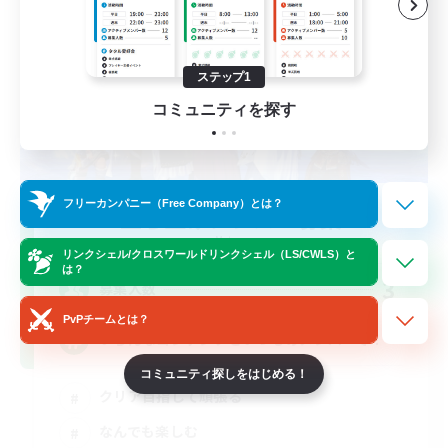
ステップ1
コミュニティを探す
フリーカンパニー（Free Company）とは？
立ち上げメンバー募集
Meteor
リンクシェル/クロスワールドリンクシェル（LS/CWLS）と
は？
3
募集人数
PvPチームとは？
いろんなコンテンツをいつものメンバーで！
コミュニティ探しをはじめる！
クリア目指して頑張る
なんでも楽しむ