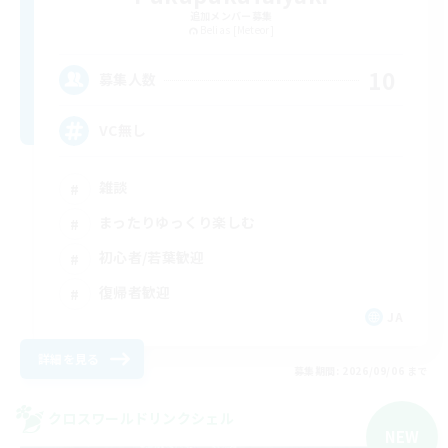
追加メンバー募集
Belias [Meteor]
10
募集人数
VC無し
雑談
まったりゆっくり楽しむ
初心者/若葉歓迎
復帰者歓迎
JA
詳細を見る
募集期間: 2026/09/06 まで
クロスワールドリンクシェル
NEW