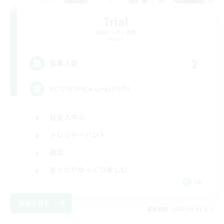
Trial
追加メンバー募集
Meteor
2
募集人数
VCでﾜｲﾜｲ٩(๑•̀ω•́๑)۶ﾜｲﾜｲ
社会人中心
トレジャーハント
雑談
まったりゆっくり楽しむ
JA
詳細を見る
募集期間: 2026/09/06 まで