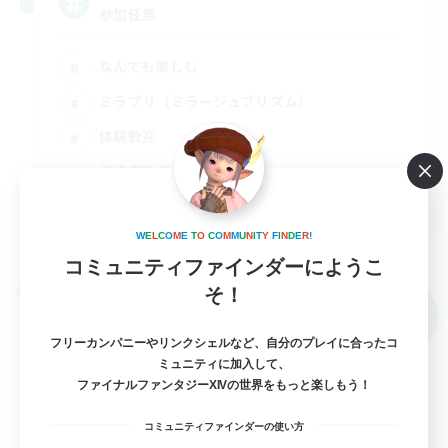
参加任意
なんでも楽しむ
ミラプリ（ミラージュプリズム）
体験歓迎
復帰者歓迎
JA
詳細を見る
W
E
L
C
O
M
E
T
O
C
O
M
M
U
N
I
T
Y
F
I
N
D
E
R
!
募集期間: 2026/09/06 まで
コミュニティファインダーにようこ
そ！
クロスワールドリンクシェル
NEW
フリーカンパニーやリンクシェルなど、自分のプレイに合ったコ
ミュニティに加入して、
ファイナルファンタジーXIVの世界をもっと楽しもう！
コミュニティファインダーの使い方