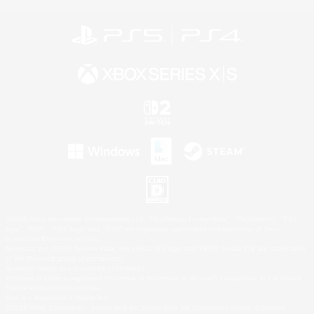
©2026 Sony Interactive Entertainment LLC."PlayStation Family Mark", "PlayStation", "PS5
logo", "PS5", "PS4 logo" and "PS4" are registered trademarks or trademarks of Sony
Interactive Entertainment Inc.
Microsoft, the XBOX Sphere mark, the Series X|S logo and XBOX Series X|S are trademarks
of the Microsoft group of companies.
Nintendo Switch is a trademark of Nintendo.
Windows is either a registered trademark or trademark of Microsoft Corporation in the United
States and/or other countries.
Mac is a trademark of Apple Inc.
©2026 Valve Corporation. Steam and the Steam logo are trademarks and/or registered