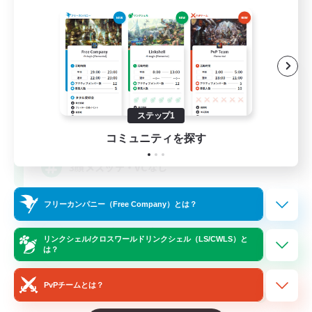
立ち上げメンバー募集
Meteor
ステップ1
10
募集人数
コミュニティを探す
3顔メスッテ・VCなし
立ち上げメンバー募集
フリーカンパニー（Free Company）とは？
まったりゆっくり楽しむ
リンクシェル/クロスワールドリンクシェル（LS/CWLS）と
は？
ミラプリ（ミラージュプリズム）
スクリーンショット撮影
PvPチームとは？
JA