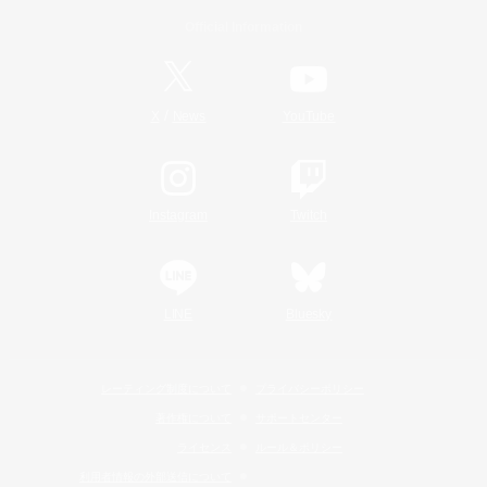
Official Information
/
X
News
YouTube
Instagram
Twitch
LINE
Bluesky
レーティング制度について
プライバシーポリシー
著作権について
サポートセンター
ライセンス
ルール＆ポリシー
利用者情報の外部送信について