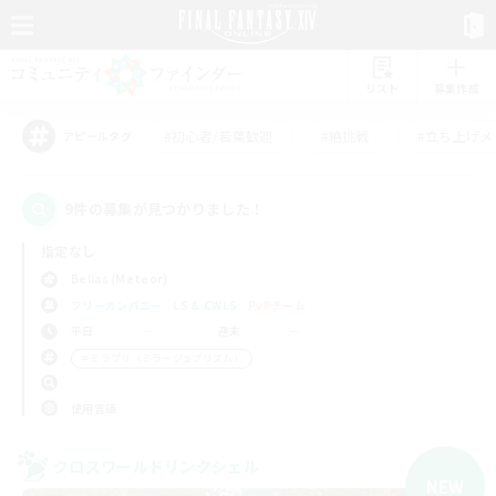
リスト
募集作成
#初心者/若葉歓迎
#絶挑戦
#立ち上げメ
アピールタグ
9件の募集が見つかりました！
指定なし
Belias (Meteor)
フリーカンパニー
LS & CWLS
PvPチーム
平日
週末
＃ミラプリ（ミラージュプリズム）
使用言語
クロスワールドリンクシェル
NEW