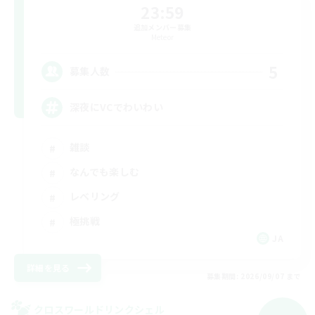
23:59
追加メンバー募集
Meteor
5
募集人数
深夜にVCでわいわい
雑談
なんでも楽しむ
レベリング
極挑戦
JA
詳細を見る
募集期間: 2026/09/07 まで
クロスワールドリンクシェル