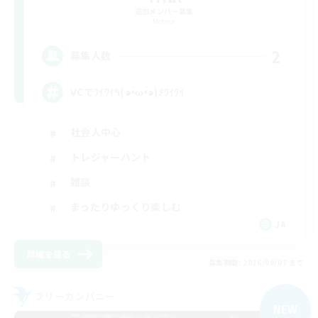
追加メンバー募集
Meteor
2
募集人数
VCでﾜｲﾜｲ٩(๑•̀ω•́๑)۶ﾜｲﾜｲ
社会人中心
トレジャーハント
雑談
まったりゆっくり楽しむ
JA
詳細を見る
募集期間: 2026/09/07 まで
フリーカンパニー
NEW