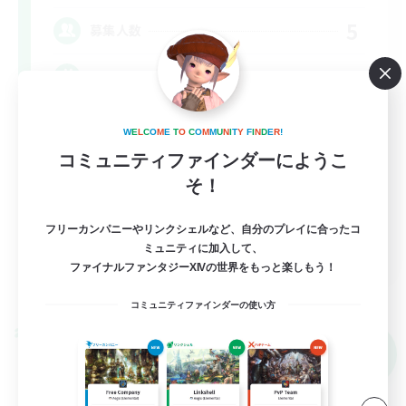
5
募集人数
vcあり（Discord）・DC不問
社会人中心
W
E
L
C
O
M
E
T
O
C
O
M
M
U
N
I
T
Y
F
I
N
D
E
R
!
雑談
コミュニティファインダーにようこ
そ！
まったりゆっくり楽しむ
なんでも楽しむ
フリーカンパニーやリンクシェルなど、自分のプレイに合ったコ
JA
ミュニティに加入して、
ファイナルファンタジーXIVの世界をもっと楽しもう！
詳細を見る
募集期間: 2026/09/07 まで
コミュニティファインダーの使い方
クロスワールドリンクシェル
NEW