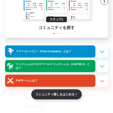
ステップ1
コミュニティを探す
chappi- meteo
フリーカンパニー（Free Company）とは？
追加メンバー募集
Meteor
リンクシェル/クロスワールドリンクシェル（LS/CWLS）と
--
は？
募集人数
PvPチームとは？
VCあり
コミュニティ探しをはじめる！
なんでも楽しむ
社会人中心