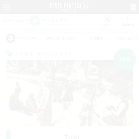
リスト
募集作成
#初心者/若葉歓迎
#絶挑戦
#立ち上げメ
アピールタグ
クロスワールドリンクシェル
NEW
Trial