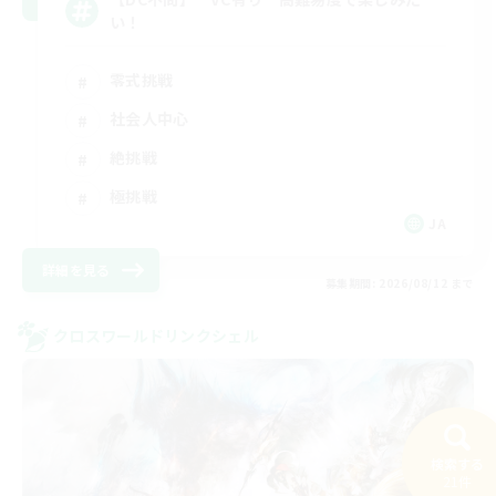
い！
零式挑戦
社会人中心
絶挑戦
極挑戦
JA
詳細を見る
募集期間: 2026/08/12 まで
クロスワールドリンクシェル
検索する
21件