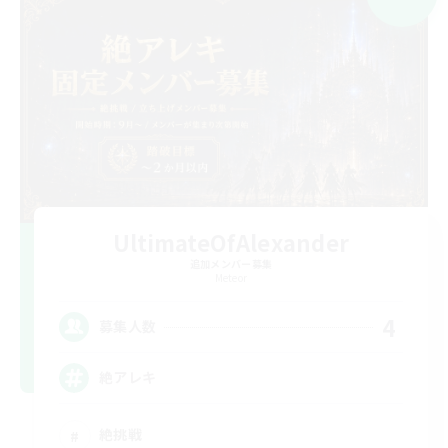
UltimateOfAlexander
追加メンバー募集
Meteor
4
募集人数
絶アレキ
絶挑戦