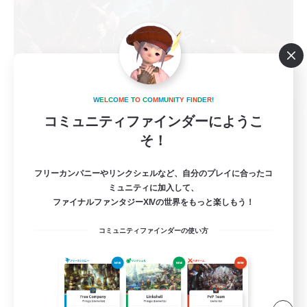
W
E
L
C
O
M
E
T
O
C
O
M
M
U
N
I
T
Y
F
I
N
D
E
R
!
zetu bahahanahaha
コミュニティファインダーにようこ
追加メンバー募集
そ！
Meteor
2
募集人数
フリーカンパニーやリンクシェルなど、自分のプレイに合ったコ
ミュニティに加入して、
ファイナルファンタジーXIVの世界をもっと楽しもう！
絶バハ 最初からVCあり T2名募集
コミュニティファインダーの使い方
立ち上げメンバー募集
絶挑戦
社会人中心