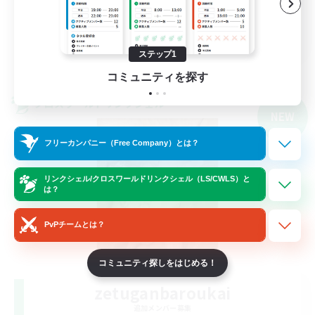
まったりゆっくり楽しむ
JA
ステップ1
詳細を見る
募集期間: 2026/09/06 まで
コミュニティを探す
クロスワールドリンクシェル
NEW
フリーカンパニー（Free Company）とは？
リンクシェル/クロスワールドリンクシェル（LS/CWLS）と
は？
PvPチームとは？
コミュニティ探しをはじめる！
zetuganbaroukai
追加メンバー募集