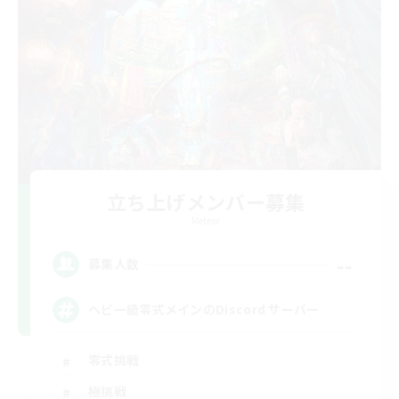
立ち上げメンバー募集
Meteor
--
募集人数
ヘビー級零式メインのDiscord サーバー
零式挑戦
極挑戦