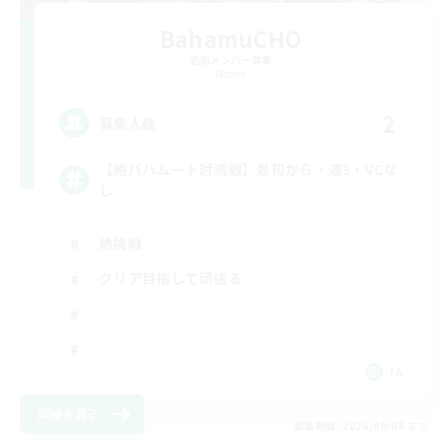
BahamuCHO
追加メンバー募集
Meteor
2
募集人数
【絶バハムート討滅戦】最初から・週3・VCな
し
絶挑戦
クリア目指して頑張る
JA
詳細を見る
募集期間: 2026/09/08 まで