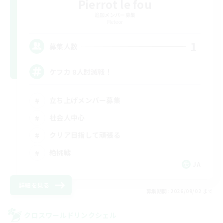
Pierrot le fou
追加メンバー募集
Meteor
1
募集人数
ケフカ 8人討滅戦！
立ち上げメンバー募集
社会人中心
クリア目指して頑張る
絶挑戦
JA
詳細を見る
募集期間: 2026/09/02 まで
クロスワールドリンクシェル