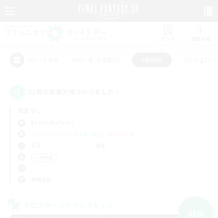
リスト
募集作成
#初心者/若葉歓迎
#絶挑戦
#立ち上げメ
アピールタグ
21件の募集が見つかりました！
指定なし
Belias (Meteor)
フリーカンパニー
LS & CWLS
PvPチーム
平日
週末
＃絶挑戦
使用言語
クロスワールドリンクシェル
NEW