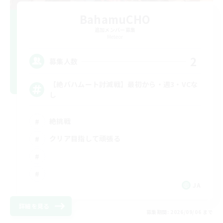
BahamuCHO
追加メンバー募集
Meteor
2
募集人数
【絶バハムート討滅戦】最初から・週3・VCな
し
絶挑戦
クリア目指して頑張る
JA
詳細を見る
募集期間: 2026/09/06 まで