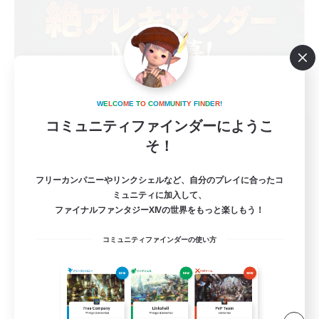
W
E
L
C
O
M
E
T
O
C
O
M
M
U
N
I
T
Y
F
I
N
D
E
R
!
コミュニティファインダーにようこ
立ち上げメンバー募集
そ！
Meteor
1
フリーカンパニーやリンクシェルなど、自分のプレイに合ったコ
募集人数
ミュニティに加入して、
ファイナルファンタジーXIVの世界をもっと楽しもう！
社会人中心のため、現実最優先
コミュニティファインダーの使い方
立ち上げメンバー募集
初心者/若葉歓迎
クリア目指して頑張る