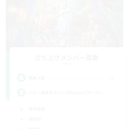
立ち上げメンバー募集
Meteor
--
募集人数
ヘビー級零式メインのDiscord サーバー
零式挑戦
極挑戦
絶挑戦