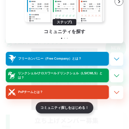
絶挑戦
JA
ステップ1
詳細を見る
募集期間: 2026/09/05 まで
コミュニティを探す
クロスワールドリンクシェル
NEW
フリーカンパニー（Free Company）とは？
リンクシェル/クロスワールドリンクシェル（LS/CWLS）と
は？
PvPチームとは？
コミュニティ探しをはじめる！
立ち上げメンバー募集
Meteor