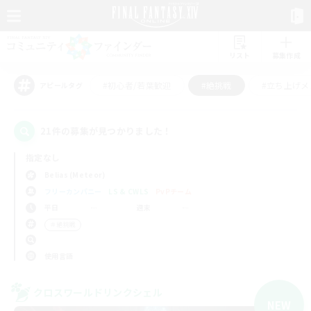
リスト
募集作成
#初心者/若葉歓迎
#絶挑戦
#立ち上げメ
アピールタグ
21件の募集が見つかりました！
指定なし
Belias (Meteor)
フリーカンパニー
LS & CWLS
PvPチーム
平日
週末
＃絶挑戦
使用言語
クロスワールドリンクシェル
NEW