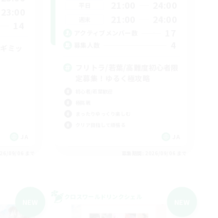
21:00
24:00
平日
23:00
21:00
24:00
週末
14
17
アクティブメンバー数
4
募集人数
手ギミッ
フリトラ/若葉/高難度初心者限
定募集！ゆるく極攻略
初心者/若葉歓迎
極挑戦
まったりゆっくり楽しむ
クリア目指して頑張る
JA
JA
26/09/06 まで
募集期間: 2026/09/06 まで
クロスワールドリンクシェル
NEW
NEW