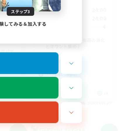
活動時間
21:00
24:00
平日
ステップ3
--:--
21:00
24:00
週末
24:00
験してみる＆加入する
4
募集人数
7
1
VC有！ 攻略後、毎週の消化
とマウント集め！
･零式で
立ち上げメンバー募集
復帰者歓迎
零式挑戦
クリア目指して頑張る
JA
JA
26/09/06 まで
募集期間: 2026/09/06 まで
クロスワールドリンクシェル