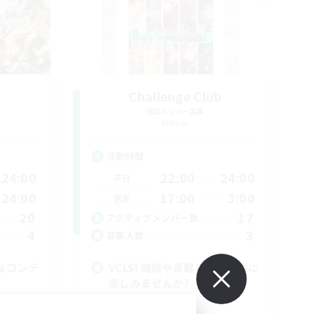
Challenge Club
追加メンバー募集
Meteor
活動時間
24:00
22:00
24:00
平日
24:00
17:00
3:00
週末
20
17
アクティブメンバー数
4
3
募集人数
なコンテ
VCLS! 雑談や高難易度等一緒に
楽しみませんか?
なんでも楽しむ