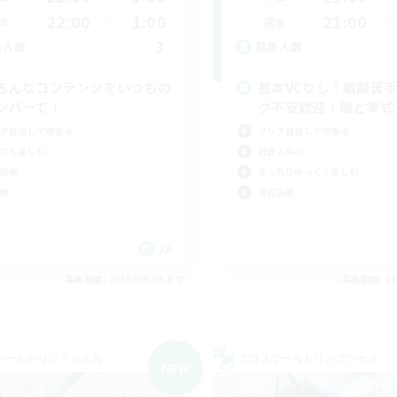
22:00
1:00
21:00
末
週末
3
集人数
募集人数
ろんなコンテンツをいつもの
基本VCなし！戦闘苦
ンバーで！
ク不安歓迎！極と零式
ア目指して頑張る
クリア目指して頑張る
でも楽しむ
社会人中心
挑戦
まったりゆっくり楽しむ
戦
零式挑戦
JA
募集期間: 2026/09/06 まで
募集期間: 20
ワールドリンクシェル
クロスワールドリンクシェル
NEW