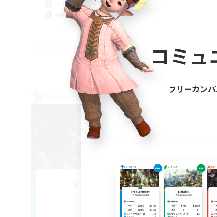
クリア目指して頑張る
社会
極挑戦
クリ
JA
コミュ
募集期間: 2026/09/06 まで
フリーカンパ
クロスワールドリンクシェル
クロス
NEW
Zetu EdenPT
mu
追加メンバー募集
Meteor