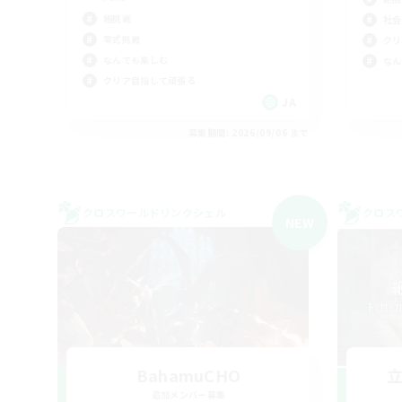
極挑戦
社会
零式挑戦
クリ
なんでも楽しむ
なん
クリア目指して頑張る
JA
募集期間: 2026/09/06 まで
クロスワールドリンクシェル
クロス
NEW
BahamuCHO
追加メンバー募集