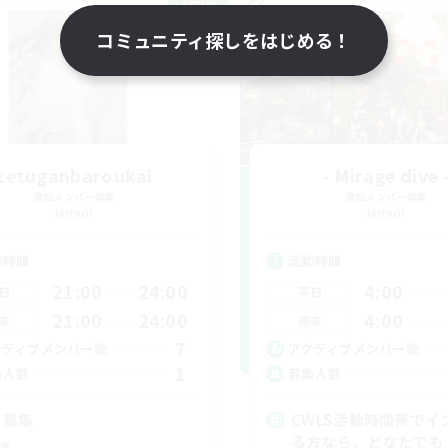
NEW
コミュニティ探しをはじめる！
zetuganbaroukai
- Mirage dive 
追加メンバー募集
追加メンバー募集
Meteor
Meteor
動時間
活動時間
21:00
24:00
4:00
日
平日
21:00
24:00
4:00
末
週末
7
クティブメンバー数
アクティブメンバー数
1
集人数
募集人数
T募集
CWLS活動時間帯でイ
る方なら、どなたでも
戦