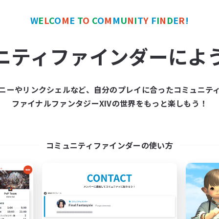
まったりゆっくり楽しむ
人中心
なんでも楽しむ
ア目指して頑張る
W
E
L
C
O
M
E
T
O
C
O
M
M
U
N
I
T
Y
F
I
N
D
E
R
!
復帰者歓迎
JA
ニティファインダーによ
募集期間: 2026/09/06 まで
募集期間: 20
ニーやリンクシェルなど、自分のプレイに合ったコミュニテ
ワールドリンクシェル
クロスワールドリンクシェル
ファイナルファンタジーXIVの世界をもっと楽しもう！
NEW
コミュニティファインダーの使い方
ltipurpose support
PEROPEROPR
追加メンバー募集
追加メンバー募集
Meteor
Meteor