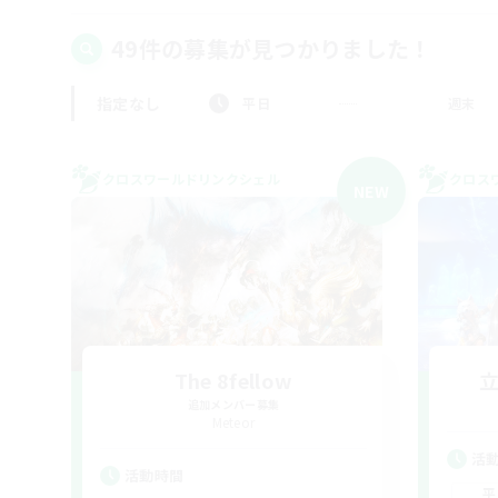
49件の募集が見つかりました！
指定なし
平日
週末
クロスワールドリンクシェル
クロス
NEW
The 8fellow
追加メンバー募集
Meteor
活
活動時間
平