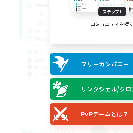
活動時間
活
ステップ1
22:00
24:00
平日
平
22:00
24:00
週末
週
コミュニティを探
6
アクティブメンバー数
ア
2
募集人数
募
絶もう一つの未来
蒼
習
絶挑戦
フリーカンパニー（F
初心
社会人中心
レベ
クリア目指して頑張る
クリ
リンクシェル/クロ
雑談
JA
募集期間: 2026/09/06 まで
PvPチームとは？
クロスワールドリンクシェル
クロス