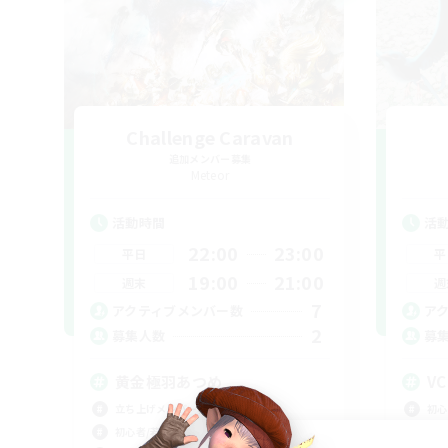
Challenge Caravan
追加メンバー募集
Meteor
活動時間
活
22:00
23:00
平日
平
19:00
21:00
週末
週
7
アクティブメンバー数
ア
2
募集人数
募
黄金極羽あつめ
V
立ち上げメンバー募集
初心
初心者/若葉歓迎
まっ