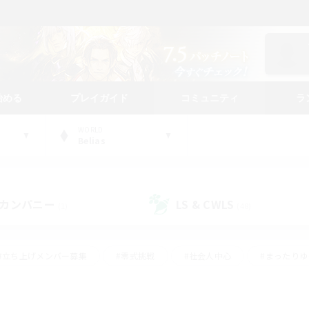
始める
プレイガイド
コミュニティ
ラ
WORLD
Belias
カンパニー
LS & CWLS
(1)
(48)
#立ち上げメンバー募集
#零式挑戦
#社会人中心
#まったり
体験歓迎
#クラフター中心
#ロールプレイ
#ギャザラー中心
ージュプリズム）
#スクリーンショット撮影
#クリア目指して頑張る