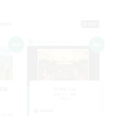
使用言語
変更
クロスワールドリンクシェル
NEW
NEW
募集
O-Mu-Tsu
追加メンバー募集
Meteor
活動時間
23:00