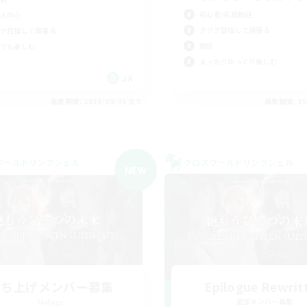
初心者/若葉歓迎
人中心
クリア目指して頑張る
ア目指して頑張る
雑談
でも楽しむ
まったりゆっくり楽しむ
JA
募集期間: 2026/09/06 まで
募集期間: 20
ワールドリンクシェル
クロスワールドリンクシェル
NEW
立ち上げメンバー募集
Epilogue Rewrit
Meteor
追加メンバー募集