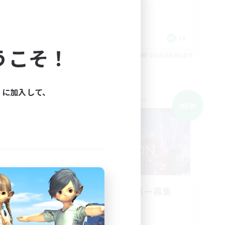
極挑戦
零式挑戦
クリア目指して頑張る
JA
JA
うこそ！
26/09/06 まで
募集期間: 2026/09/06 まで
ィに加入して、
クロスワールドリンクシェル
NEW
O
立ち上げメンバー募集
Meteor