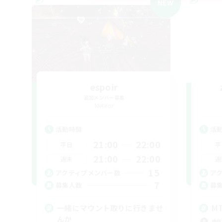
NEW
espoir
追加メンバー募集
Meteor
活動時間
活
21:00
22:00
平日
平
21:00
22:00
週末
週
15
アクティブメンバー数
ア
7
募集人数
募
一緒にマウント取りに行きませ
M
んか
絶挑