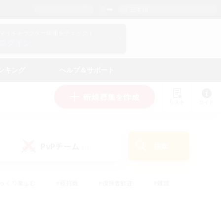
日本語
マイキャラクター情報をチェック！
ログイン
ンキング
ヘルプ＆サポート
新規募集を作成
リスト
ガイド
PvPチーム
検索
(0)
ゆっくり楽しむ
#極挑戦
#復帰者歓迎
#雑談
#ハウジング
#トレジャーハント
#レベリング
#プレイヤー主催イベント