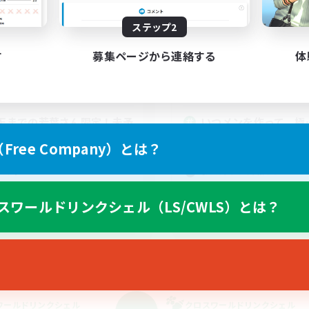
動時間
活動時間
ステップ2
21:00
24:00
--:--
日
平日
12:00
24:00
19:00
末
週末
す
募集ページから連絡する
体
28
クティブメンバー数
アクティブメンバー数
3
集人数
募集人数
天までの若葉さん限定！未予
いつメンを作って、極
＆身内で進める場所♪
あそぼう！
ree Company）とは？
者/若葉歓迎
社会人中心
リング
まったりゆっくり楽しむ
ア目指して頑張る
極挑戦
スワールドリンクシェル（LS/CWLS）とは？
クリア目指して頑張る
JA
募集期間: 2026/09/06 まで
募集期間: 20
ワールドリンクシェル
クロスワールドリンクシェル