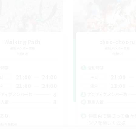
Walking Path
chao-chooru
追加メンバー募集
追加メンバー募集
Meteor
Meteor
動時間
活動時間
21:00
24:00
21:00
日
平日
21:00
24:00
13:00
末
週末
8
クティブメンバー数
アクティブメンバー数
8
集人数
募集人数
Cあり
仲間内で集まって色々
ンツを楽しく遊ぶ
者/若葉歓迎
クリア目指して頑張る
たりゆっくり楽しむ