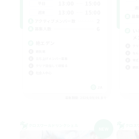
13:00
15:00
平日
週
13:00
15:00
週末
募
2
アクティブメンバー数
6
募集人数
い
メ
絶エデン
クリ
絶挑戦
なん
立ち上げメンバー募集
零式
クリア目指して頑張る
絶挑
社会人中心
JA
募集期間: 2026/09/06 まで
クロスワールドリンクシェル
クロス
NEW