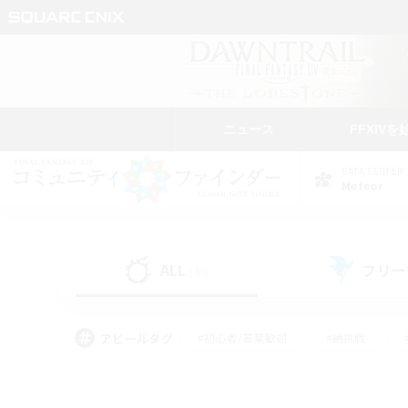
ニュース
FFXIVを
DATA CENTER
Meteor
ALL
フリー
(49)
アピールタグ
#初心者/若葉歓迎
#絶挑戦
#学生中心
#なんでも楽しむ
#モブハント
#
#演奏
#ミラプリ（ミラ