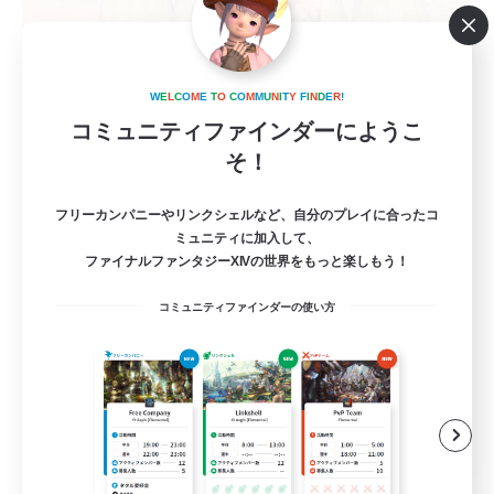
irodori
追加メンバー募集
W
E
L
C
O
M
E
T
O
C
O
M
M
U
N
I
T
Y
F
I
N
D
E
R
!
Meteor
コミュニティファインダーにようこ
3
そ！
募集人数
フリーカンパニーやリンクシェルなど、自分のプレイに合ったコ
クリエイター募集『劇団 彩』
ミュニティに加入して、
ファイナルファンタジーXIVの世界をもっと楽しもう！
プレイヤー主催イベント
コミュニティファインダーの使い方
ロールプレイ
初心者/若葉歓迎
JA
詳細を見る
募集期間: 2026/09/04 まで