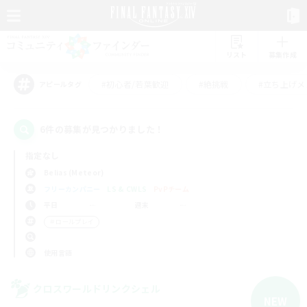
リスト
募集作成
#初心者/若葉歓迎
#絶挑戦
#立ち上げメ
アピールタグ
6件の募集が見つかりました！
指定なし
Belias (Meteor)
フリーカンパニー
LS & CWLS
PvPチーム
平日
週末
＃ロールプレイ
使用言語
クロスワールドリンクシェル
NEW