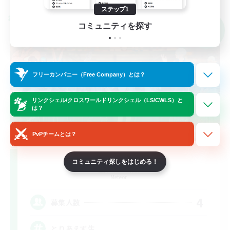
ステップ1
クロスワールドリンクシェル
コミュニティを探す
NEW
フリーカンパニー（Free Company）とは？
リンクシェル/クロスワールドリンクシェル（LS/CWLS）と
は？
PvPチームとは？
TipsyCake
コミュニティ探しをはじめる！
追加メンバー募集
Meteor
4
募集人数
とりあえず生