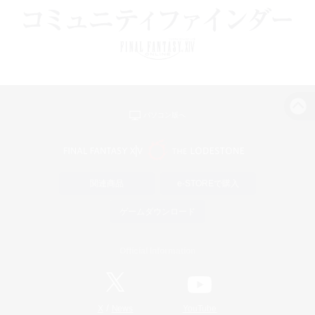
パソコン版へ
関連商品
e-STOREで購入
ゲームダウンロード
Official Information
/
X
News
YouTube