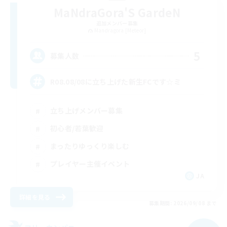
MaNdraGora'S GardeN
追加メンバー募集
Mandragora [Meteor]
5
募集人数
R08.08/08に立ち上げた新生FCです‎‎☆ミ
立ち上げメンバー募集
初心者/若葉歓迎
まったりゆっくり楽しむ
プレイヤー主催イベント
JA
詳細を見る
募集期間: 2026/09/08 まで