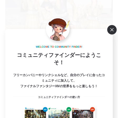
irodori
W
E
L
C
O
M
E
T
O
C
O
M
M
U
N
I
T
Y
F
I
N
D
E
R
!
追加メンバー募集
コミュニティファインダーにようこ
Meteor
そ！
3
募集人数
フリーカンパニーやリンクシェルなど、自分のプレイに合ったコ
ミュニティに加入して、
クリエイター募集『劇団 彩』
ファイナルファンタジーXIVの世界をもっと楽しもう！
プレイヤー主催イベント
コミュニティファインダーの使い方
ロールプレイ
初心者/若葉歓迎