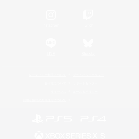
Instagram
Twitch
LINE
Bluesky
レーティング制度について
プライバシーポリシー
著作権について
サポートセンター
ライセンス
ルール＆ポリシー
利用者情報の外部送信について