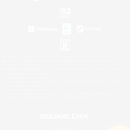
©2026 Sony Interactive Entertainment LLC."PlayStation Family Mark", "PlayStation", "PS5
logo", "PS5", "PS4 logo" and "PS4" are registered trademarks or trademarks of Sony
Interactive Entertainment Inc.
Microsoft, the XBOX Sphere mark, the Series X|S logo and XBOX Series X|S are trademarks
of the Microsoft group of companies.
Nintendo Switch is a trademark of Nintendo.
Windows is either a registered trademark or trademark of Microsoft Corporation in the United
States and/or other countries.
Mac is a trademark of Apple Inc.
©2026 Valve Corporation. Steam and the Steam logo are trademarks and/or registered
trademarks of Valve Corporation in the U.S. and/or other countries.
© SQUARE ENIX