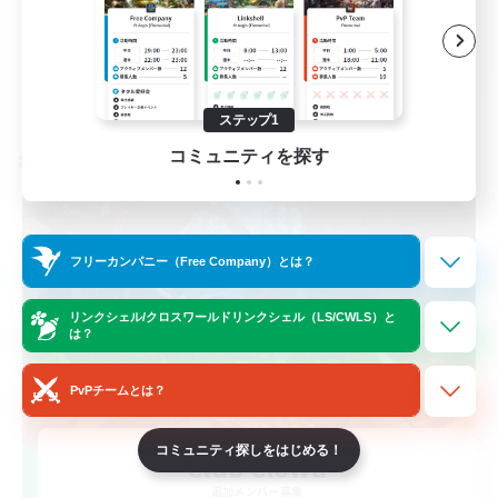
JA
詳細を見る
募集期間: 2026/09/04 まで
ステップ1
コミュニティを探す
クロスワールドリンクシェル
フリーカンパニー（Free Company）とは？
リンクシェル/クロスワールドリンクシェル（LS/CWLS）と
は？
PvPチームとは？
コミュニティ探しをはじめる！
Club Clowd
追加メンバー募集