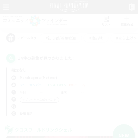
リスト
募集作成
#初心者/若葉歓迎
#絶挑戦
#立ち上げメ
アピールタグ
14件の募集が見つかりました！
指定なし
Mandragora (Meteor)
フリーカンパニー
LS & CWLS
PvPチーム
平日
週末
＃プレイヤー主催イベント
使用言語
クロスワールドリンクシェル
NEW