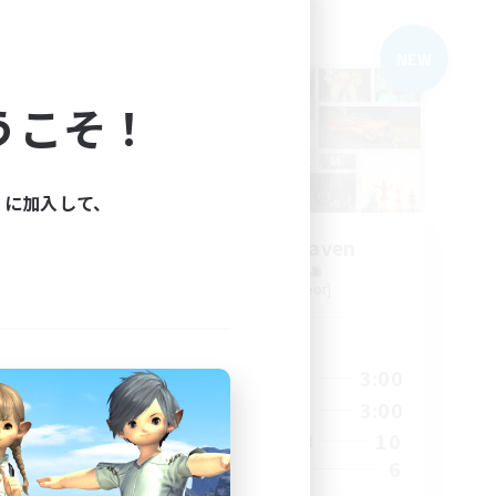
フリーカンパニー
NEW
NEW
うこそ！
ィに加入して、
Made in Heaven
追加メンバー募集
Belias [Meteor]
活動時間
24:00
20:00
3:00
平日
24:00
12:00
3:00
週末
3
10
アクティブメンバー数
7
6
募集人数