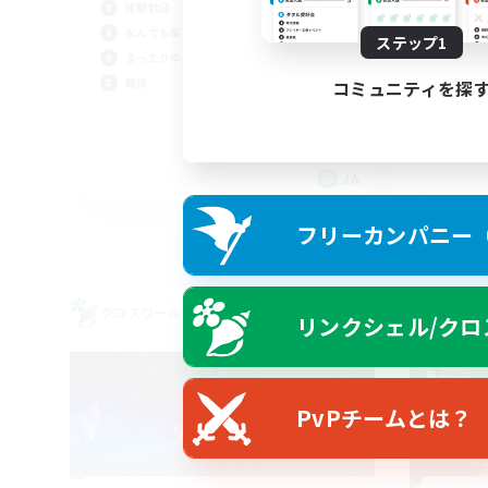
体験歓迎
深
なんでも楽しむ
ステップ1
雑談
まったりゆっくり楽しむ
なん
雑談
コミュニティを探
レベ
極挑
JA
募集期間: 2026/09/06 まで
フリーカンパニー（F
クロスワールドリンクシェル
クロス
リンクシェル/クロ
NEW
PvPチームとは？