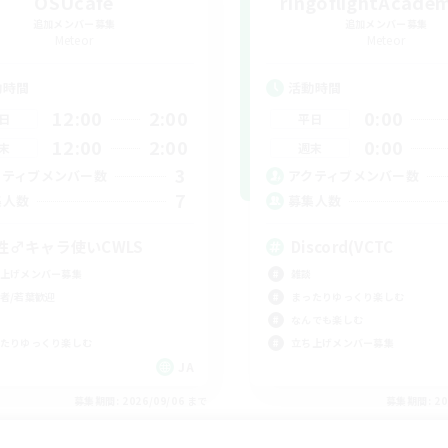
OSUcafe
ringoflightAcad
追加メンバー募集
追加メンバー募集
Meteor
Meteor
動時間
活動時間
12:00
2:00
0:00
日
平日
12:00
2:00
0:00
末
週末
3
クティブメンバー数
アクティブメンバー数
7
集人数
募集人数
性♂キャラ使いCWLS
Discord(VCTC
上げメンバー募集
雑談
者/若葉歓迎
まったりゆっくり楽しむ
なんでも楽しむ
たりゆっくり楽しむ
立ち上げメンバー募集
JA
募集期間: 2026/09/06 まで
募集期間: 20