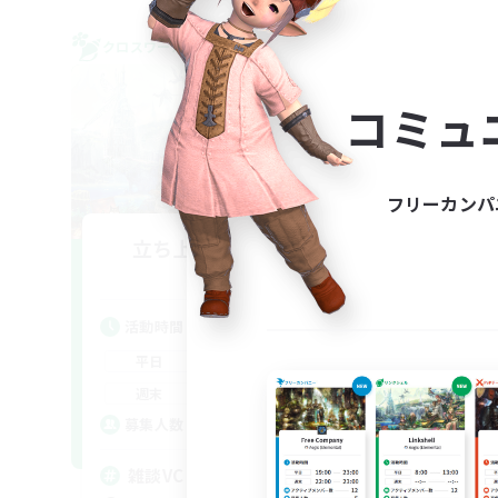
クロスワールドリンクシェル
クロス
NEW
コミュ
フリーカンパ
立ち上げメンバー募集
Meteor
活動時間
活
19:00
1:00
平日
平
0:00
23:00
週末
週
2
募集人数
ア
募
雑談VC