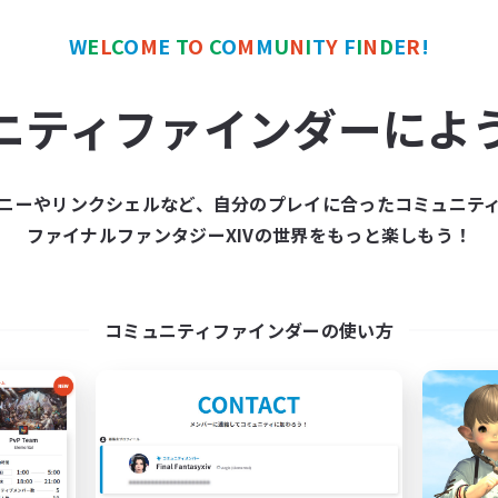
W
E
L
C
O
M
E
T
O
C
O
M
M
U
N
I
T
Y
F
I
N
D
E
R
!
ワールドリンクシェル
クロスワールドリンクシェル
NEW
ニティファインダーによ
ニーやリンクシェルなど、自分のプレイに合ったコミュニテ
ファイナルファンタジーXIVの世界をもっと楽しもう！
23:59
matane
追加メンバー募集
追加メンバー募集
Meteor
Meteor
コミュニティファインダーの使い方
動時間
活動時間
22:00
2:00
20:00
日
平日
22:00
2:00
13:00
末
週末
13
クティブメンバー数
アクティブメンバー数
5
集人数
募集人数