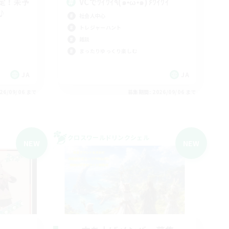
定！未予
VCでﾜｲﾜｲ٩(๑•̀ω•́๑)۶ﾜｲﾜｲ
♪
社会人中心
トレジャーハント
雑談
まったりゆっくり楽しむ
JA
JA
26/09/06 まで
募集期間: 2026/09/06 まで
クロスワールドリンクシェル
NEW
NEW