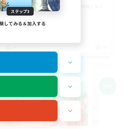
〜！
VCなし、初心者熟練者どなた
ステップ3
でも！
体験歓迎
験してみる＆加入する
まったりゆっくり楽しむ
初心者/若葉歓迎
復帰者歓迎
JA
JA
26/09/05 まで
募集期間: 2026/09/05 まで
クロスワールドリンクシェル
NEW
NEW