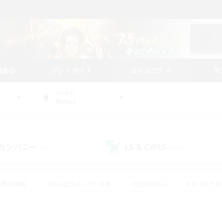
始める
プレイガイド
コミュニティ
ラ
WORLD
Belias
カンパニー
LS & CWLS
(32)
(189)
#零式挑戦
#立ち上げメンバー募集
#社会人中心
#まったり
#体験歓迎
#クラフター中心
#ギャザラー中心
#ロー
ング
#演奏
#ミラプリ（ミラージュプリズム）
#クリア目指