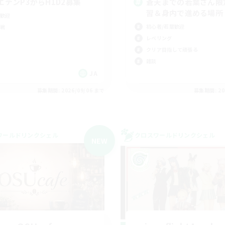
エデンP3からH1D2募集
蒼天までの若葉さん限
習＆身内で進める場所
歓迎
初心者/若葉歓迎
戦
レベリング
クリア目指して頑張る
雑談
JA
募集期間: 2026/09/06 まで
募集期間: 20
ワールドリンクシェル
クロスワールドリンクシェル
NEW