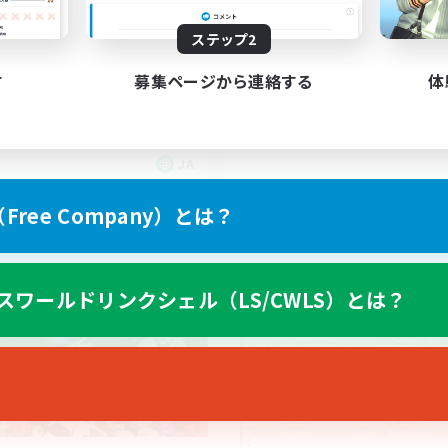
夜にVCでわいわい
居場所求めてる方〜〜
ステップ2
立ち上げメンバー募集
でも楽しむ
社会人中心
す
募集ページから連絡する
体
リング
まったりゆっくり楽しむ
戦
なんでも楽しむ
JA
募集期間: 2026/09/06 まで
募集期間: 20
ree Company）とは？
ワールドリンクシェル
クロスワールドリンクシェル
スワールドリンクシェル（LS/CWLS）とは？
NEW