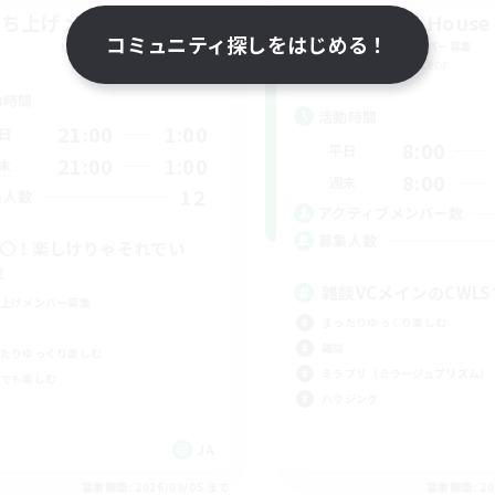
立ち上げメンバー募集
Merry House
コミュニティ探しをはじめる！
Meteor
追加メンバー募集
Meteor
動時間
活動時間
21:00
1:00
日
8:00
平日
21:00
1:00
末
8:00
週末
12
集人数
アクティブメンバー数
募集人数
C〇！楽しけりゃそれでい
！
雑談VCメインのCWL
上げメンバー募集
まったりゆっくり楽しむ
雑談
たりゆっくり楽しむ
ミラプリ（ミラージュプリズム）
でも楽しむ
ハウジング
JA
募集期間: 2026/09/05 まで
募集期間: 20