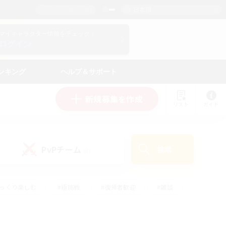
日本語
マイキャラクター情報をチェック！
ログイン
ンキング
ヘルプ＆サポート
新規募集を作成
リスト
ガイド
PvPチーム
検索
(0)
ゆっくり楽しむ
#極挑戦
#復帰者歓迎
#雑談
ルプレイ
#トレジャーハント
#レベリング
して頑張る
#プレイヤー主催イベント