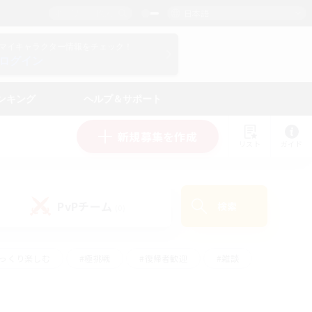
日本語
マイキャラクター情報をチェック！
ログイン
ンキング
ヘルプ＆サポート
新規募集を作成
リスト
ガイド
PvPチーム
検索
(0)
ゆっくり楽しむ
#極挑戦
#復帰者歓迎
#雑談
#ハウジング
#トレジャーハント
#レベリング
#プレイヤー主催イベント