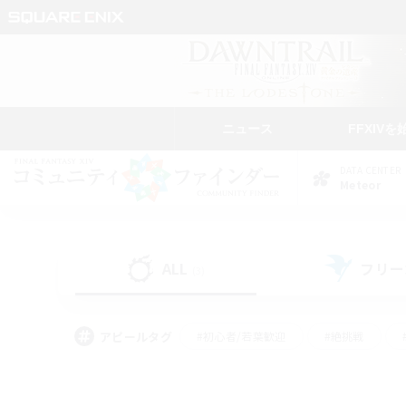
ニュース
FFXIVを
DATA CENTER
Meteor
ALL
フリー
(3)
アピールタグ
#初心者/若葉歓迎
#絶挑戦
#学生中心
#なんでも楽しむ
#モブハント
#
#演奏
#ミラプリ（ミラ