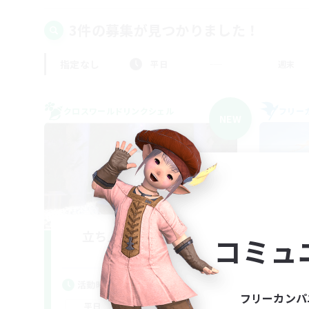
3件の募集が見つかりました！
指定なし
平日
週末
クロスワールドリンクシェル
フリー
NEW
立ち上げメンバー募集
コミュ
Meteor
活動時間
活
フリーカンパ
1:00
24:00
平日