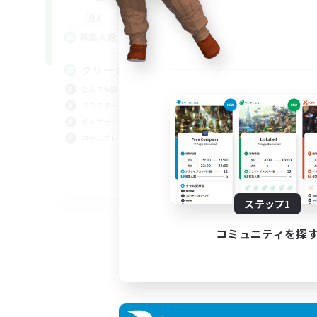
平
1:00
24:00
週末
週
4
募集人数
ア
募
グリーナー商会Meteor支部
なんでも楽しむ
誰
クラフター中心
初心
ギャザラー中心
復帰
ロールプレイ
ギャ
クラ
JA
ステップ1
募集期間: 2026/09/06 まで
コミュニティを探