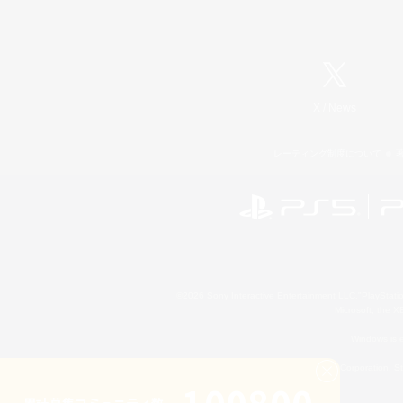
X
/
News
レーティング制度について
©2026 Sony Interactive Entertainment LLC."PlayStation
Microsoft, the 
Windows is e
©2026 Valve Corporation. St
累計募集コミュニティ数