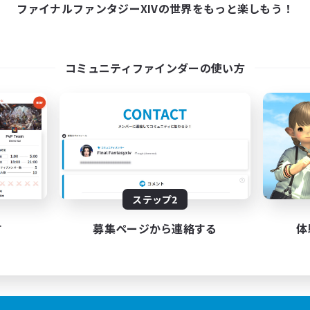
7:00
24:00
ファイナルファンタジーXIVの世界をもっと楽しもう！
日
10:00
週末
5:00
24:00
末
募集人数
4
クティブメンバー数
30
集人数
コミュニティファインダーの使い方
にでも優しい方
ギャザラー中心
者/若葉歓迎
者歓迎
ザラー中心
フター中心
JA
ステップ2
募集期間: 2026/09/05 まで
募集期間: 20
す
募集ページから連絡する
体