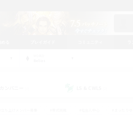
始める
プレイガイド
コミュニティ
ラ
WORLD
Belias
カンパニー
LS & CWLS
(1)
(2)
#立ち上げメンバー募集
#零式挑戦
#社会人中心
#まったり
体験歓迎
#クラフター中心
#ロールプレイ
#ギャザラー中心
ージュプリズム）
#スクリーンショット撮影
#クリア目指して頑張る