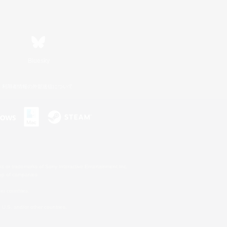
Bluesky
利用者情報の外部送信について
s or trademarks of Sony Interactive Entertainment Inc.
up of companies.
er countries.
U.S. and/or other countries.