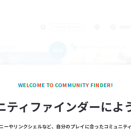
＃ギャザラー中心
使用言
カンパニー
クロスワールドリンクシェル
NEW
W
E
L
C
O
M
E
T
O
C
O
M
M
U
N
I
T
Y
F
I
N
D
E
R
!
Shadow blestar
立ち上げメンバー
ニティファインダーによ
追加メンバー募集
Meteor
Belias [Meteor]
活動時間
動時間
ニーやリンクシェルなど、自分のプレイに合ったコミュニテ
10:00
平日