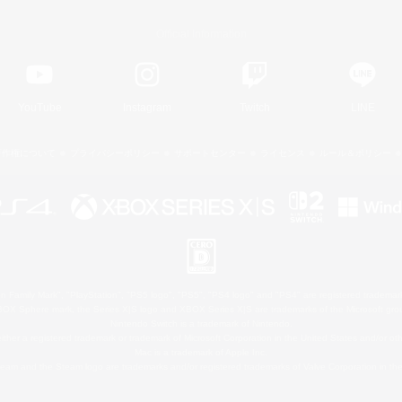
Official Information
YouTube
Instagram
Twitch
LINE
著作権について
プライバシーポリシー
サポートセンター
ライセンス
ルール＆ポリシー
 Family Mark", "PlayStation", "PS5 logo", "PS5", "PS4 logo" and "PS4" are registered trademark
XBOX Sphere mark, the Series X|S logo and XBOX Series X|S are trademarks of the Microsoft gro
Nintendo Switch is a trademark of Nintendo.
ither a registered trademark or trademark of Microsoft Corporation in the United States and/or oth
Mac is a trademark of Apple Inc.
eam and the Steam logo are trademarks and/or registered trademarks of Valve Corporation in the 