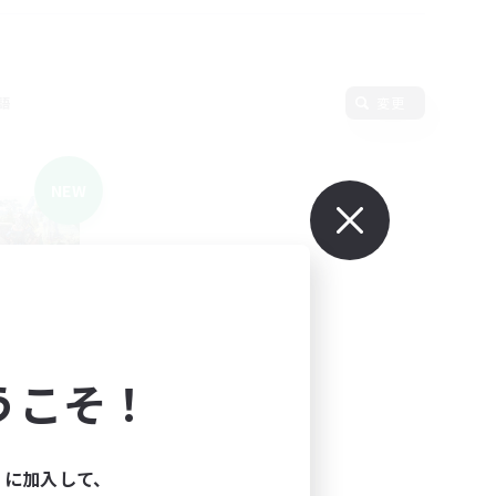
語
変更
NEW
募集
うこそ！
ィに加入して、
24:00