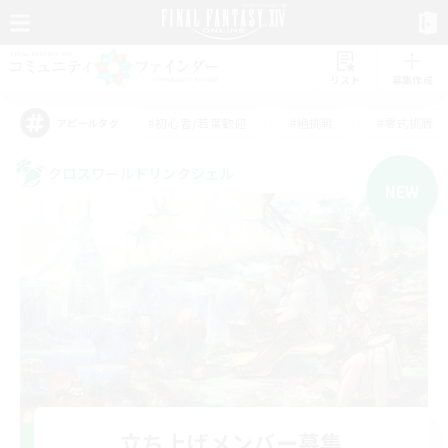
リスト
募集作成
#初心者/若葉歓迎
#絶挑戦
#零式挑戦
アピールタグ
クロスワールドリンクシェル
NEW
立ち上げメンバー募集