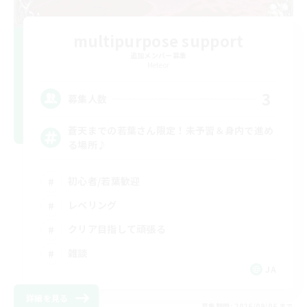
multipurpose support
追加メンバー募集
Meteor
3
募集人数
蒼天までの若葉さん限定！未予習＆身内で進め
る場所♪
初心者/若葉歓迎
レベリング
クリア目指して頑張る
雑談
JA
詳細を見る
募集期間: 2026/09/06 まで