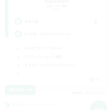
hidamari
追加メンバー募集
Meteor
3
募集人数
DC不問！のんびりマイペース！
まったりゆっくり楽しむ
スクリーンショット撮影
ミラプリ（ミラージュプリズム）
JA
詳細を見る
募集期間: 2026/09/06 まで
クロスワールドリンクシェル
NEW