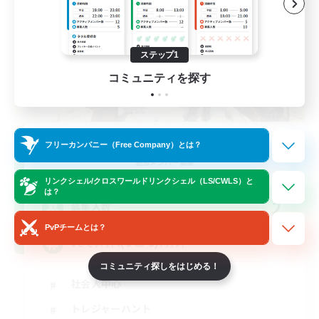
ステップ1
コミュニティを探す
Trial
フリーカンパニー（Free Company）とは？
追加メンバー募集
Meteor
リンクシェル/クロスワールドリンクシェル（LS/CWLS）と
は？
2
募集人数
PvPチームとは？
VCでﾜｲﾜｲ٩(๑•̀ω•́๑)۶ﾜｲﾜｲ
コミュニティ探しをはじめる！
社会人中心
トレジャーハント