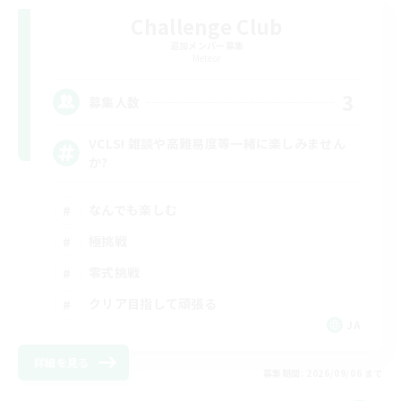
Challenge Club
追加メンバー募集
Meteor
3
募集人数
VCLS! 雑談や高難易度等一緒に楽しみません
か?
なんでも楽しむ
極挑戦
零式挑戦
クリア目指して頑張る
JA
詳細を見る
募集期間: 2026/09/06 まで