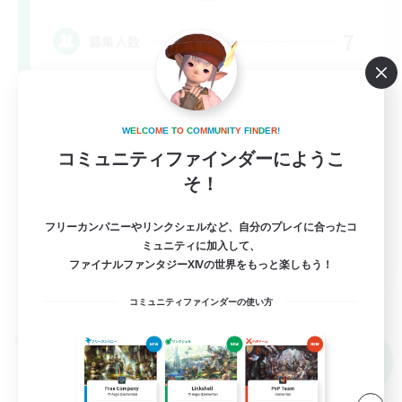
7
募集人数
居場所求めてる方〜〜〜！
W
E
L
C
O
M
E
T
O
C
O
M
M
U
N
I
T
Y
F
I
N
D
E
R
!
立ち上げメンバー募集
コミュニティファインダーにようこ
社会人中心
そ！
まったりゆっくり楽しむ
フリーカンパニーやリンクシェルなど、自分のプレイに合ったコ
なんでも楽しむ
ミュニティに加入して、
JA
ファイナルファンタジーXIVの世界をもっと楽しもう！
詳細を見る
募集期間: 2026/09/06 まで
コミュニティファインダーの使い方
クロスワールドリンクシェル
NEW