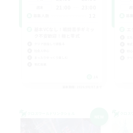
21:00
23:00
週末
週
12
募集人数
募
基本VCなし！戦闘苦手ギミッ
エ
ク不安歓迎！極と零式
立ち
クリア目指して頑張る
零式
社会人中心
初心
まったりゆっくり楽しむ
クリ
零式挑戦
JA
募集期間: 2026/09/07 まで
クロスワールドリンクシェル
クロス
NEW