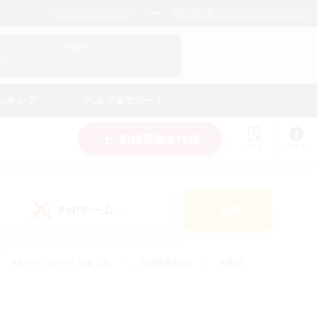
日本語
マイキャラクター情報をチェック！
ログイン
ンキング
ヘルプ＆サポート
新規募集を作成
リスト
ガイド
PvPチーム
検索
(0)
#まったりゆっくり楽しむ
#復帰者歓迎
#雑談
心
#演奏
#トレジャーハント
#ハウジング
）
#プレイヤー主催イベント