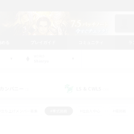
始める
プレイガイド
コミュニティ
ラ
WORLD
Shinryu
カンパニー
LS & CWLS
(1)
(30)
#立ち上げメンバー募集
#零式挑戦
#社会人中心
#極挑戦
#体験歓迎
#ロールプレイ
#ギャザラー中心
#クラフター中
て頑張る
#スクリーンショット撮影
#ミラプリ（ミラージュプリズム