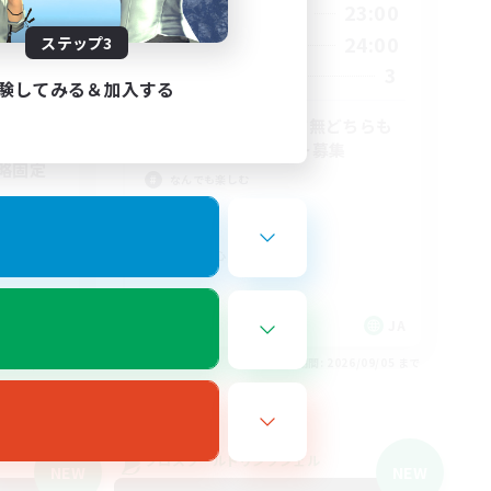
21:00
23:00
平日
--:--
1:00
24:00
ステップ3
週末
1:00
3
募集人数
験してみる＆加入する
13
2
ヘビー級零式VC有無どちらも
OKの固定メンバー募集
略固定
なんでも楽しむ
極挑戦
零式挑戦
社会人中心
JA
JA
26/09/05 まで
募集期間: 2026/09/05 まで
クロスワールドリンクシェル
NEW
NEW