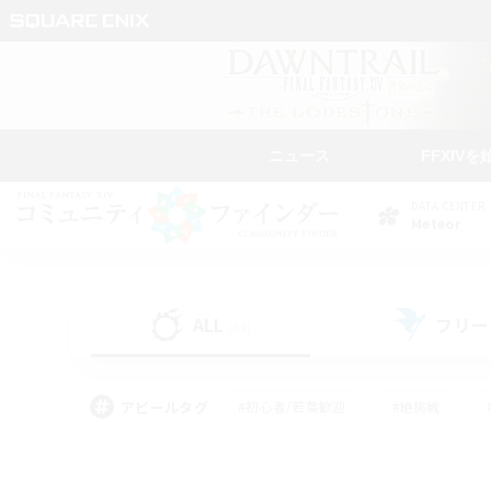
ニュース
FFXIVを
DATA CENTER
Meteor
ALL
フリー
(31)
アピールタグ
#初心者/若葉歓迎
#絶挑戦
#なんでも楽しむ
#学生中心
#モブハント
#レベリング
#クリア目指し