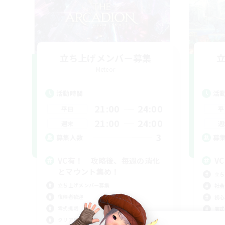
立ち上げメンバー募集
Meteor
活動時間
活
21:00
24:00
平日
平
21:00
24:00
週末
週
3
募集人数
募
VC有！ 攻略後、毎週の消化
V
とマウント集め！
立ち
立ち上げメンバー募集
社会
復帰者歓迎
初心
零式挑戦
零式
クリア目指して頑張る