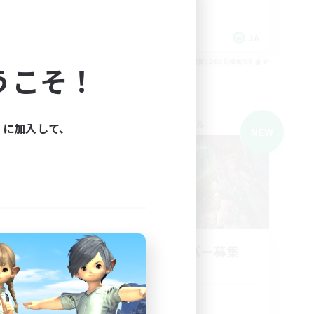
零式挑戦
クリア目指して頑張る
JA
JA
26/09/07 まで
募集期間: 2026/09/06 まで
うこそ！
クロスワールドリンクシェル
ィに加入して、
NEW
NEW
立ち上げメンバー募集
Meteor
活動時間