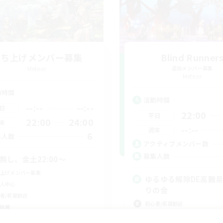
立ち上げメンバー募集
Blind Runner
Meteor
追加メンバー募集
Meteor
動時間
活動時間
--:--
--:--
日
22:00
平日
22:00
24:00
末
--:--
週末
6
集人数
アクティブメンバー数
募集人数
C無し、金土22:00〜
上げメンバー募集
ゆるゆる解除DE高難
人中心
りの会
者/若葉歓迎
初心者/若葉歓迎
挑戦
まったりゆっくり楽しむ