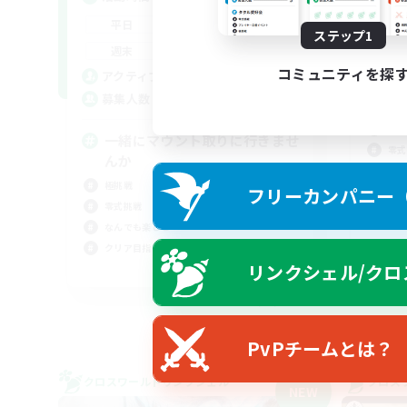
平
21:00
22:00
平日
ステップ1
週
21:00
22:00
週末
募
コミュニティを探
15
アクティブメンバー数
7
募集人数
V
極挑
一緒にマウント取りに行きませ
零式
んか
まっ
極挑戦
フリーカンパニー（F
雑談
零式挑戦
なんでも楽しむ
クリア目指して頑張る
リンクシェル/クロ
JA
募集期間: 2026/09/06 まで
PvPチームとは？
クロスワールドリンクシェル
クロス
NEW