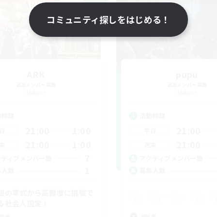
コミュニティ探しをはじめる！
ARK
pupu
追加メンバー募集
追加メンバー募集
Meteor
Meteor
動時間
活動時間
21:00
1:00
21:00
日
平日
21:00
1:00
21:00
末
週末
7
クティブメンバー数
アクティブメンバー数
1
集人数
募集人数
銀の零式から高難度に挑戦で
る社会人固定！
挑戦
極挑戦