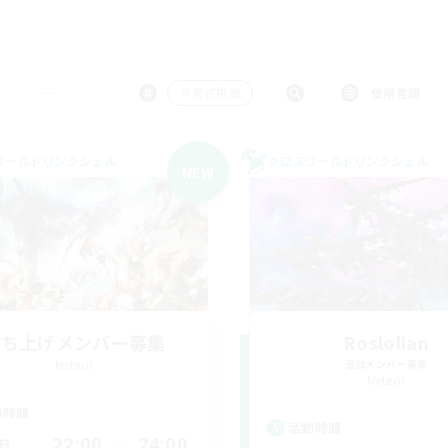
＃零式挑戦
使用言語
ワールドリンクシェル
クロスワールドリンクシェル
NEW
立ち上げメンバー募集
Roslolian
Meteor
追加メンバー募集
Meteor
動時間
活動時間
22:00
24:00
日