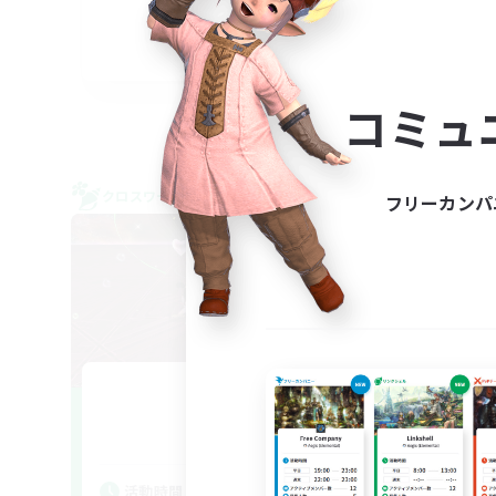
JA
募集期間: 2026/09/07 まで
コミュ
クロスワールドリンクシェル
クロス
フリーカンパ
NEW
espoir
追加メンバー募集
Meteor
活
活動時間