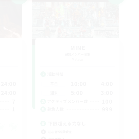
MINE
追加メンバー募集
Meteor
活動時間
24:00
10:00
4:00
平日
24:00
5:00
3:00
週末
7
100
アクティブメンバー数
1
999
募集人数
下限超える力なし
初心者/若葉歓迎
復帰者歓迎