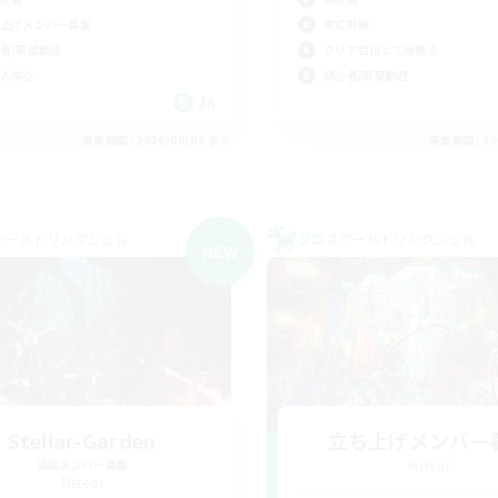
上げメンバー募集
零式挑戦
者/若葉歓迎
クリア目指して頑張る
人中心
初心者/若葉歓迎
JA
募集期間: 2026/09/05 まで
募集期間: 20
ワールドリンクシェル
クロスワールドリンクシェル
NEW
Stellar-Garden
立ち上げメンバー
追加メンバー募集
Meteor
Meteor