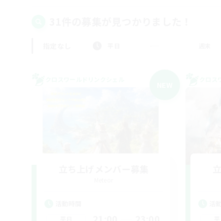
31件の募集が見つかりました！
指定なし
平日
週末
クロスワールドリンクシェル
クロス
NEW
立ち上げメンバー募集
Meteor
活動時間
活
21:00
23:00
平日
平