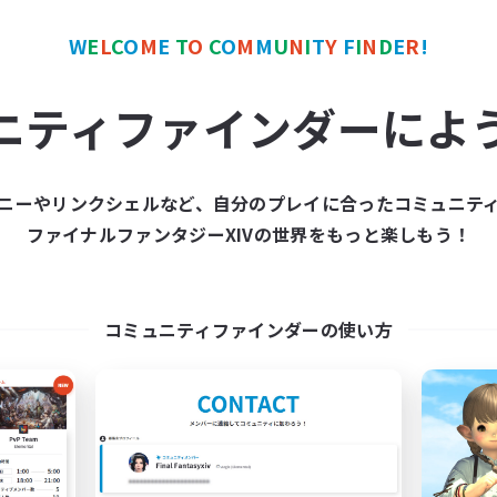
極挑戦
零式挑戦
W
E
L
C
O
M
E
T
O
C
O
M
M
U
N
I
T
Y
F
I
N
D
E
R
!
JA
募集期間: 2026/09/07 まで
募集期間: 20
ニティファインダーによ
ワールドリンクシェル
クロスワールドリンクシェル
ニーやリンクシェルなど、自分のプレイに合ったコミュニテ
NEW
ファイナルファンタジーXIVの世界をもっと楽しもう！
コミュニティファインダーの使い方
立ち上げメンバー募集
Animal Trail
Meteor
追加メンバー募集
Meteor
動時間
活動時間