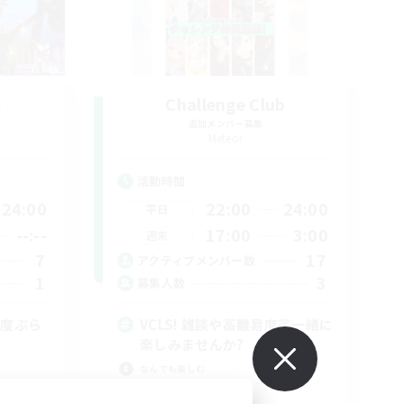
s
Challenge Club
追加メンバー募集
Meteor
活動時間
24:00
22:00
24:00
平日
--:--
17:00
3:00
週末
7
17
アクティブメンバー数
1
3
募集人数
易度ぶら
VCLS! 雑談や高難易度等一緒に
楽しみませんか?
なんでも楽しむ
極挑戦