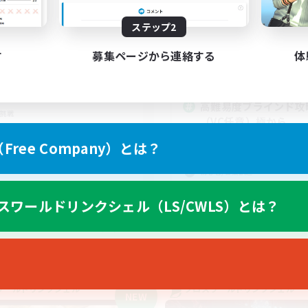
22:00
1:00
日
--:--
平日
22:00
1:00
ステップ2
末
21:00
週末
2
集人数
す
募集ページから連絡する
体
アクティブメンバー数
募集人数
C有り！
戦
高難易度ブラインド攻
挑戦
（VC任意）極から
たりゆっくり楽しむ
極挑戦
ree Company）とは？
零式挑戦
初心者/若葉歓迎
クリア目指して頑張る
スワールドリンクシェル（LS/CWLS）とは？
JA
募集期間: 2026/09/05 まで
募集期間: 20
ワールドリンクシェル
クロスワールドリンクシェル
NEW