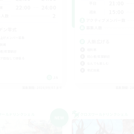
21:00
平日
22:00
24:00
末
15:00
週末
2
集人数
アクティブメンバー数
募集人数
デン零式
上げメンバー募集
人脈広げる
挑戦
極挑戦
者/若葉歓迎
初心者/若葉歓迎
ア目指して頑張る
なんでも楽しむ
零式挑戦
JA
募集期間: 2026/09/07 まで
募集期間: 20
ワールドリンクシェル
クロスワールドリンクシェル
NEW