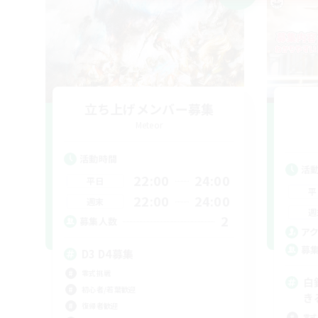
立ち上げメンバー募集
Meteor
活動時間
活
22:00
24:00
平日
平
22:00
24:00
週末
週
2
募集人数
ア
募
D3 D4募集
零式挑戦
白
初心者/若葉歓迎
き
復帰者歓迎
零式