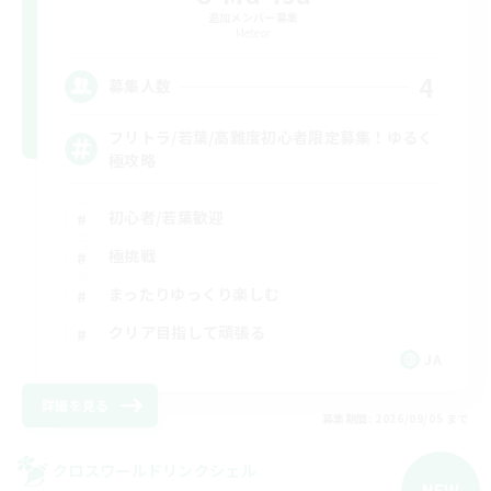
追加メンバー募集
Meteor
4
募集人数
フリトラ/若葉/高難度初心者限定募集！ゆるく
極攻略
初心者/若葉歓迎
極挑戦
まったりゆっくり楽しむ
クリア目指して頑張る
JA
詳細を見る
募集期間: 2026/09/05 まで
クロスワールドリンクシェル
NEW