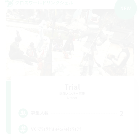
クロスワールドリンクシェル
NEW
Trial
追加メンバー募集
Meteor
2
募集人数
VCでﾜｲﾜｲ٩(๑•̀ω•́๑)۶ﾜｲﾜｲ