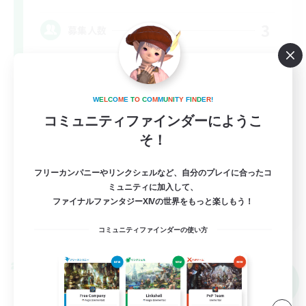
3
募集人数
蒼天までの若葉さん限定！未予習＆身内で進め
る場所♪
W
E
L
C
O
M
E
T
O
C
O
M
M
U
N
I
T
Y
F
I
N
D
E
R
!
初心者/若葉歓迎
コミュニティファインダーにようこ
レベリング
そ！
クリア目指して頑張る
フリーカンパニーやリンクシェルなど、自分のプレイに合ったコ
雑談
ミュニティに加入して、
JA
ファイナルファンタジーXIVの世界をもっと楽しもう！
詳細を見る
コミュニティファインダーの使い方
募集期間: 2026/09/05 まで
クロスワールドリンクシェル
NEW