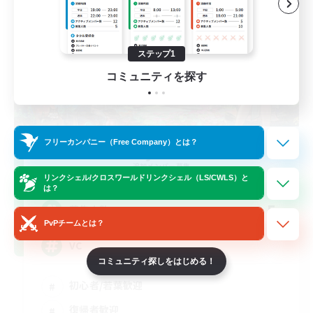
ステップ1
コミュニティを探す
フリーカンパニー（Free Company）とは？
Nyokki
追加メンバー募集
Meteor
リンクシェル/クロスワールドリンクシェル（LS/CWLS）と
は？
5
募集人数
PvPチームとは？
VC
コミュニティ探しをはじめる！
初心者/若葉歓迎
復帰者歓迎