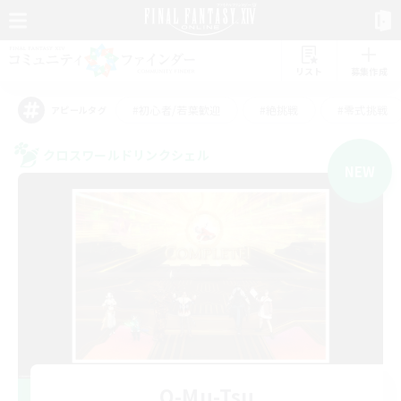
リスト
募集作成
#初心者/若葉歓迎
#絶挑戦
#零式挑戦
アピールタグ
クロスワールドリンクシェル
NEW
O-Mu-Tsu